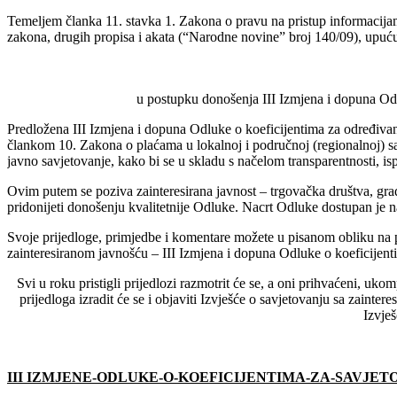
Temeljem članka 11. stavka 1. Zakona o pravu na pristup informacija
zakona, drugih propisa i akata (“Narodne novine” broj 140/09), upuću
u postupku donošenja III Izmjena i dopuna Od
Predložena III Izmjena i dopuna Odluke o koeficijentima za određiva
člankom 10. Zakona o plaćama u lokalnoj i područnoj (regionalnoj) sa
javno savjetovanje, kako bi se u skladu s načelom transparentnosti, i
Ovim putem se poziva zainteresirana javnost – trgovačka društva, građa
pridonijeti donošenju kvalitetnije Odluke. Nacrt Odluke dostupan je 
Svoje prijedloge, primjedbe i komentare možete u pisanom obliku n
zainteresiranom javnošću – III Izmjena i dopuna Odluke o koeficijen
Svi u roku pristigli prijedlozi razmotrit će se, a oni prihvaćeni, u
prijedloga izradit će se i objaviti Izvješće o savjetovanju sa zainte
Izvješ
III IZMJENE-ODLUKE-O-KOEFICIJENTIMA-ZA-SAVJET