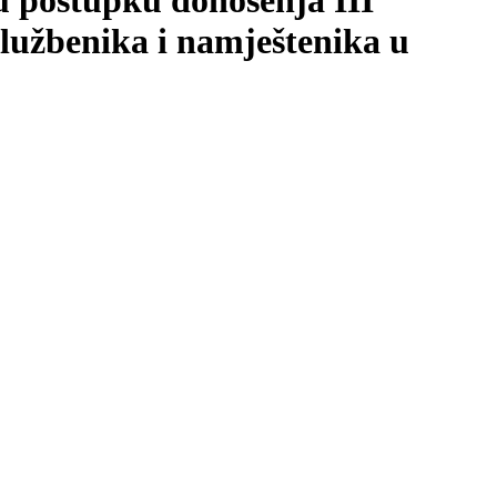
 u postupku donošenja III
službenika i namještenika u