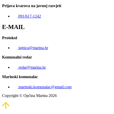
Prijava kvarova na javnoj rasvjeti
091/617-1242
E-MAIL
Protokol
tajnica@marina.hr
Komunalni redar
redar@marina.hr
Marinski komunalac
marinski.komunalac@gmail.com
Copyright © Općina Marina 2026