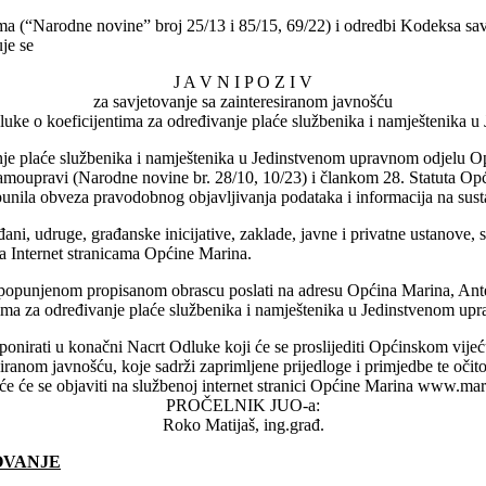
ma (“Narodne novine” broj 25/13 i 85/15, 69/22) i odredbi Kodeksa sa
je se
J A V N I P O Z I V
za savjetovanje sa zainteresiranom javnošću
luke o koeficijentima za određivanje plaće službenika i namještenika
nje plaće službenika i namještenika u Jedinstvenom upravnom odjelu Op
moupravi (Narodne novine br. 28/10, 10/23) i člankom 28. Statuta Opći
spunila obveza pravodobnog objavljivanja podataka i informacija na sus
ni, udruge, građanske inicijative, zaklade, javne i privatne ustanove, s
na Internet stranicama Općine Marina.
a popunjenom propisanom obrascu poslati na adresu Općina Marina, An
tima za određivanje plaće službenika i namještenika u Jedinstvenom u
komponirati u konačni Nacrt Odluke koji će se proslijediti Općinskom vij
resiranom javnošću, koje sadrži zaprimljene prijedloge i primjedbe te oči
će će se objaviti na službenoj internet stranici Općine Marina www.mar
PROČELNIK JUO-a:
Roko Matijaš, ing.građ.
OVANJE