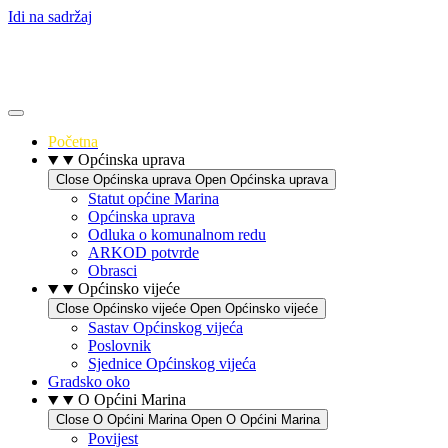
Idi na sadržaj
Početna
Općinska uprava
Close Općinska uprava
Open Općinska uprava
Statut općine Marina
Općinska uprava
Odluka o komunalnom redu
ARKOD potvrde
Obrasci
Općinsko vijeće
Close Općinsko vijeće
Open Općinsko vijeće
Sastav Općinskog vijeća
Poslovnik
Sjednice Općinskog vijeća
Gradsko oko
O Općini Marina
Close O Općini Marina
Open O Općini Marina
Povijest