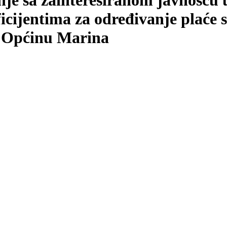
anje sa zainteresiranom javnošću
cijentima za određivanje plaće 
 Općinu Marina