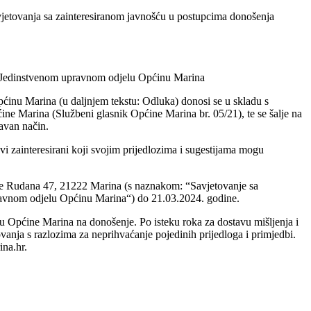
vjetovanja sa zainteresiranom javnošću u postupcima donošenja
 u Jedinstvenom upravnom odjelu Općinu Marina
ćinu Marina (u daljnjem tekstu: Odluka) donosi se u skladu s
ne Marina (Službeni glasnik Općine Marina br. 05/21), te se šalje na
tavan način.
vi zainteresirani koji svojim prijedlozima i sugestijama mogu
te Rudana 47, 21222 Marina (s naznakom: “Savjetovanje sa
pravnom odjelu Općinu Marina“) do 21.03.2024. godine.
eću Općine Marina na donošenje. Po isteku roka za dostavu mišljenja i
tovanja s razlozima za neprihvaćanje pojedinih prijedloga i primjedbi.
ina.hr.