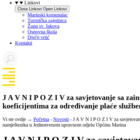
Linkovi
Close Linkovi
Open Linkovi
Marinski komunalac
Turistička zajednica
Župa sv. Jakova
Osnovna škola
Dječji vrtić
Kontakti
J A V N I P O Z I V za savjetovanje sa za
koeficijentima za određivanje plaće služ
Vi ste ovdje →
Početna
-
Novosti
-
J A V N I P O Z I V za savjetovan
namještenika u Jedinstvenom upravnom odjelu Općinu Marina