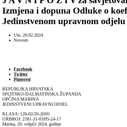
J A V N I P O Z I V za savjetov
Izmjena i dopuna Odluke o koefi
Jedinstvenom upravnom odjelu
Uto, 20.02.2024
Novosti
Facebook
Twitter
Pinterest
REPUBLIKA HRVATSKA
SPLITSKO-DALMATINSKA ŽUPANIJA
OPĆINA MARINA
JEDINSTVENI UPRAVNI ODJEL
KLASA: 120-02/20-20/01
URBROJ: 2181-31-03/05-24-17
Marina, 20. veljače 2024. godine