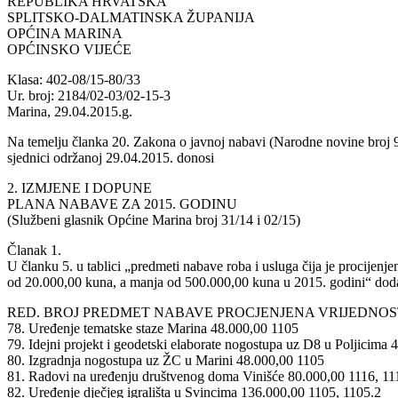
REPUBLIKA HRVATSKA
SPLITSKO-DALMATINSKA ŽUPANIJA
OPĆINA MARINA
OPĆINSKO VIJEĆE
Klasa: 402-08/15-80/33
Ur. broj: 2184/02-03/02-15-3
Marina, 29.04.2015.g.
Na temelju članka 20. Zakona o javnoj nabavi (Narodne novine broj
sjednici održanoj 29.04.2015. donosi
2. IZMJENE I DOPUNE
PLANA NABAVE ZA 2015. GODINU
(Službeni glasnik Općine Marina broj 31/14 i 02/15)
Članak 1.
U članku 5. u tablici „predmeti nabave roba i usluga čija je procijenj
od 20.000,00 kuna, a manja od 500.000,00 kuna u 2015. godini“ dodaju
RED. BROJ PREDMET NABAVE PROCJENJENA VRIJEDNO
78. Uređenje tematske staze Marina 48.000,00 1105
79. Idejni projekt i geodetski elaborate nogostupa uz D8 u Poljicima
80. Izgradnja nogostupa uz ŽC u Marini 48.000,00 1105
81. Radovi na uređenju društvenog doma Vinišće 80.000,00 1116, 11
82. Uređenje dječjeg igrališta u Svincima 136.000,00 1105, 1105.2