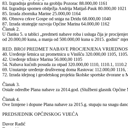
83. Izgradnja grobnica na groblju Pozorac 88.000,00 1161
84. Izgradnja spomen obilježja Andrija Matijaš-Pauk 80.000,00 1021
85. Izrada zbornika Marine 25.000,00 1164
86. Obnova crkve Gospe od sniga na Dridu 68.000,00 1040
87. Izrada strategije razvoja Općine Marina 64.000,00 1162
Članak 2.
U članku 5. u tablici „predmeti nabave roba i usluga čija je procijenj
od 20.000,00 kuna, a manja od 500.000,00 kuna u 2015. godini“ mjenja
RED. BROJ PREDMET NABAVE PROCJENJENA VRIJEDNO
40. Uređenje šetnica uz prometnicu u Vinišću 320.000,00 1105, 1105
42. Uređenje tržnice Marina 56.000,00 1105
54. Nabava kućnih posuda za otpad 320.000,00 1110, 1110.1, 1110.2
69. Unutarnje uređenje društvenog doma Rastovac 112.000,00 1116, 
72. Izrada idejnog i geodetskog projekta školske sportske dvorane u 
Članak 3.
Ostale odredbe Plana nabave za 2014.god. (Službeni glasnik Općine Mar
Članak 4.
Ove Izmjene i dopune Plana nabave za 2015.g. stupaju na snagu dano
PREDSJEDNIK OPĆINSKOG VIJEĆA
Davor Radić