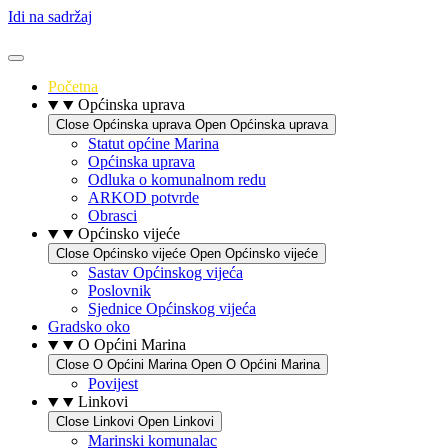
Idi na sadržaj
Početna
Općinska uprava
Close Općinska uprava
Open Općinska uprava
Statut općine Marina
Općinska uprava
Odluka o komunalnom redu
ARKOD potvrde
Obrasci
Općinsko vijeće
Close Općinsko vijeće
Open Općinsko vijeće
Sastav Općinskog vijeća
Poslovnik
Sjednice Općinskog vijeća
Gradsko oko
O Općini Marina
Close O Općini Marina
Open O Općini Marina
Povijest
Linkovi
Close Linkovi
Open Linkovi
Marinski komunalac