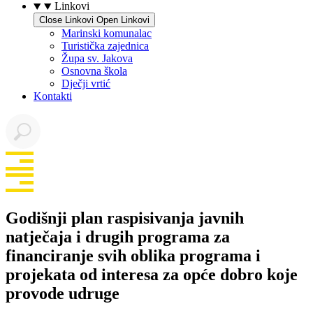
Linkovi
Close Linkovi
Open Linkovi
Marinski komunalac
Turistička zajednica
Župa sv. Jakova
Osnovna škola
Dječji vrtić
Kontakti
Godišnji plan raspisivanja javnih
natječaja i drugih programa za
financiranje svih oblika programa i
projekata od interesa za opće dobro koje
provode udruge