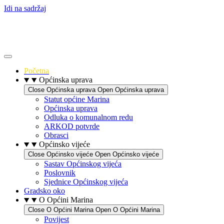
Idi na sadržaj
Početna
Općinska uprava
Close Općinska uprava
Open Općinska uprava
Statut općine Marina
Općinska uprava
Odluka o komunalnom redu
ARKOD potvrde
Obrasci
Općinsko vijeće
Close Općinsko vijeće
Open Općinsko vijeće
Sastav Općinskog vijeća
Poslovnik
Sjednice Općinskog vijeća
Gradsko oko
O Općini Marina
Close O Općini Marina
Open O Općini Marina
Povijest