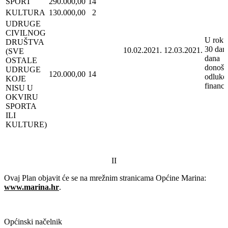
SPORT
290.000,00
14
KULTURA
130.000,00
2
UDRUGE
CIVILNOG
U roku
DRUŠTVA
30 dan
10.02.2021.
12.03.2021.
(SVE
dana
OSTALE
donoše
UDRUGE
120.000,00
14
odluke
KOJE
financi
NISU U
OKVIRU
SPORTA
ILI
KULTURE)
II
Ovaj Plan objavit će se na mrežnim stranicama Općine Marina:
www.marina.hr
.
Općinski načelnik