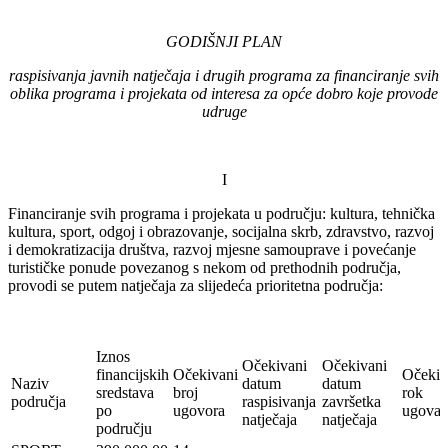
GODIŠNJI PLAN
raspisivanja javnih natječaja i drugih programa za financiranje svih
oblika programa i projekata od interesa za opće dobro koje provode
udruge
I
Financiranje svih programa i projekata u području: kultura, tehnička
kultura, sport, odgoj i obrazovanje, socijalna skrb, zdravstvo, razvoj
i demokratizacija društva, razvoj mjesne samouprave i povećanje
turističke ponude povezanog s nekom od prethodnih područja,
provodi se putem natječaja za slijedeća prioritetna područja:
Iznos
Očekivani
Očekivani
financijskih
Očekivani
Očekiv
Naziv
datum
datum
sredstava
broj
rok
područja
raspisivanja
završetka
po
ugovora
ugovar
natječaja
natječaja
području