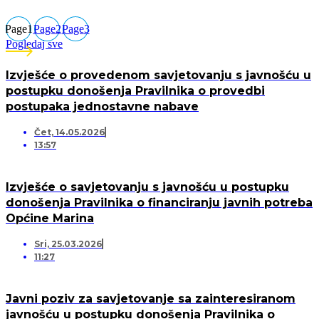
Page
1
Page
2
Page
3
Pogledaj sve
Izvješće o provedenom savjetovanju s javnošću u
postupku donošenja Pravilnika o provedbi
postupaka jednostavne nabave
Čet, 14.05.2026
13:57
Izvješće o savjetovanju s javnošću u postupku
donošenja Pravilnika o financiranju javnih potreba
Općine Marina
Sri, 25.03.2026
11:27
Javni poziv za savjetovanje sa zainteresiranom
javnošću u postupku donošenja Pravilnika o