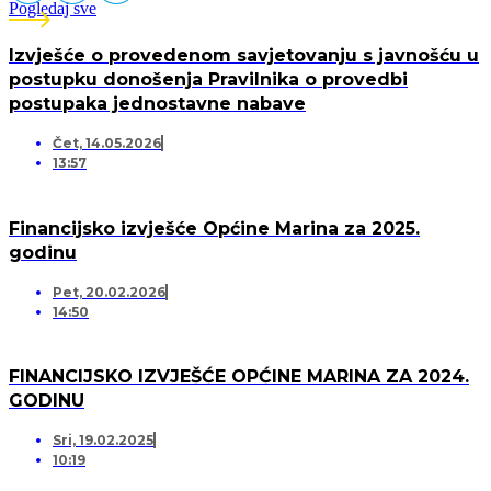
Pogledaj sve
Izvješće o provedenom savjetovanju s javnošću u
postupku donošenja Pravilnika o provedbi
postupaka jednostavne nabave
Čet, 14.05.2026
13:57
Financijsko izvješće Općine Marina za 2025.
godinu
Pet, 20.02.2026
14:50
FINANCIJSKO IZVJEŠĆE OPĆINE MARINA ZA 2024.
GODINU
Sri, 19.02.2025
10:19