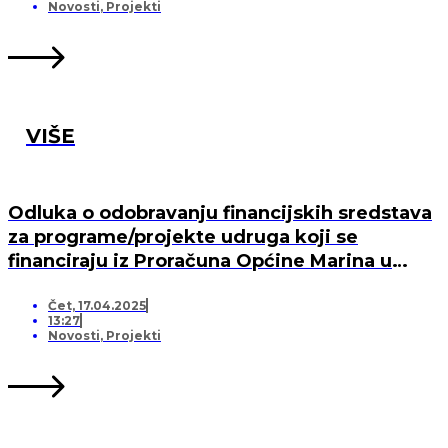
MARINA, PO „KRIJESNICA“U POZORCU
Novosti
,
Projekti
VIŠE
Odluka o odobravanju financijskih sredstava
za programe/projekte udruga koji se
financiraju iz Proračuna Općine Marina u
2025. godini
Čet, 17.04.2025
13:27
Novosti
,
Projekti