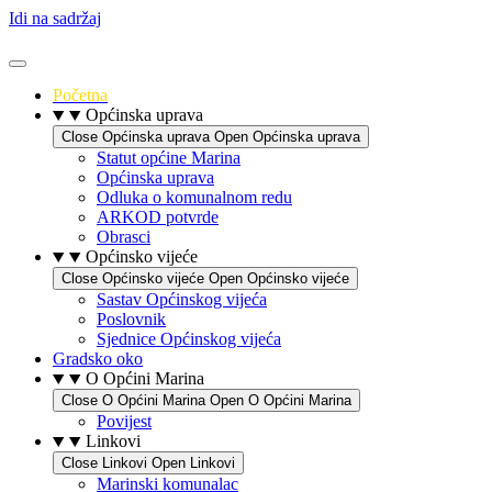
Idi na sadržaj
Početna
Općinska uprava
Close Općinska uprava
Open Općinska uprava
Statut općine Marina
Općinska uprava
Odluka o komunalnom redu
ARKOD potvrde
Obrasci
Općinsko vijeće
Close Općinsko vijeće
Open Općinsko vijeće
Sastav Općinskog vijeća
Poslovnik
Sjednice Općinskog vijeća
Gradsko oko
O Općini Marina
Close O Općini Marina
Open O Općini Marina
Povijest
Linkovi
Close Linkovi
Open Linkovi
Marinski komunalac