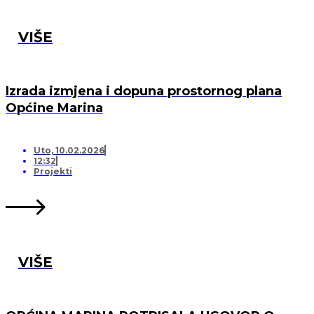
VIŠE
Izrada izmjena i dopuna prostornog plana
Općine Marina
Uto, 10.02.2026
12:32
Projekti
VIŠE