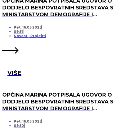
OPĆINA MARINA POTPISALA UGOVOR O
DODJELO BESPOVRATNIH SREDSTAVA S
MINISTARSTVOM DEMOGRAFIJE I
USELJENIŠTVA ZA PROJEKT UREĐENJA I
OPREMANJA DJEČJEG IGRALIŠTA U
Pet, 16.05.2025
09:51
SVINCIMA
Novosti
,
Projekti
VIŠE
OPĆINA MARINA POTPISALA UGOVOR O
DODJELO BESPOVRATNIH SREDSTAVA S
MINISTARSTVOM DEMOGRAFIJE I
USELJENIŠTVA ZA PROJEKT UREĐENJA I
OPREMANJA DJEČJEG IGRALIŠTA U DV
Pet, 16.05.2025
09:50