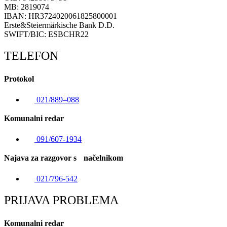
MB: 2819074
IBAN: HR3724020061825800001
Erste&Steiermärkische Bank D.D.
SWIFT/BIC: ESBCHR22
TELEFON
Protokol
021/889–088
Komunalni redar
091/607-1934
Najava za razgovor s načelnikom
021/796-542
PRIJAVA PROBLEMA
Komunalni redar