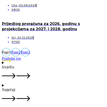
Uto, 02.06.2026
08:10
Prijedlog proračuna za 2026. godinu s
projekcijama za 2027. i 2028. godinu
Sri, 24.12.2025
07:53
Page
1
Page
2
Page
3
Pogledaj sve
Izvješća
Natječaji