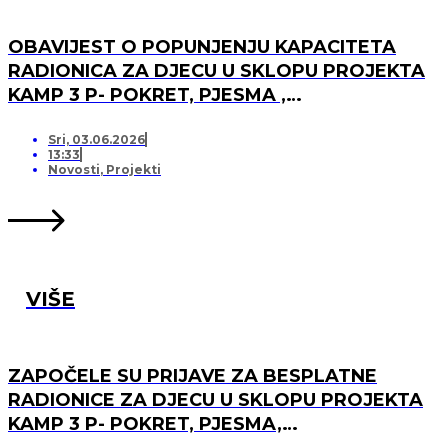
OBAVIJEST O POPUNJENJU KAPACITETA
RADIONICA ZA DJECU U SKLOPU PROJEKTA
KAMP 3 P- POKRET, PJESMA ,
PRIJATELJSTVO I OTVARANJU PRJAVA ZA
LISTU ČEKANJA
Sri, 03.06.2026
13:33
Novosti
,
Projekti
VIŠE
ZAPOČELE SU PRIJAVE ZA BESPLATNE
RADIONICE ZA DJECU U SKLOPU PROJEKTA
KAMP 3 P- POKRET, PJESMA,