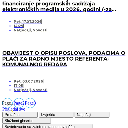
financiranje programskih sadržaja
elektroničkih medija u 2026. godini (-za
pružatelja medijskih usluga)
Pet, 17.07.2026
14:29
Natječaji
,
Novosti
OBAVIJEST O OPISU POSLOVA, PODACIMA O
PLAĆI ZA RADNO MJESTO REFERENTA-
KOMUNALNOG REDARA
Pet, 03.07.2026
17:05
Natječaji
,
Novosti
Page
1
Page
2
Page
3
Pogledaj sve
Proračun
Izvješća
Natječaji
Službeni glasnici
Savjetovanja sa zainteresiranom javnošću