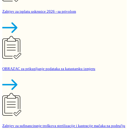
Zahtjev za isplatu uskrsnice 2026 - sa privolom
OBRAZAC za prikupljanje podataka za katastarsku izmjeru
Zahtjev za sufinanciranje troškova sterilizacije i kastracije mačaka na području