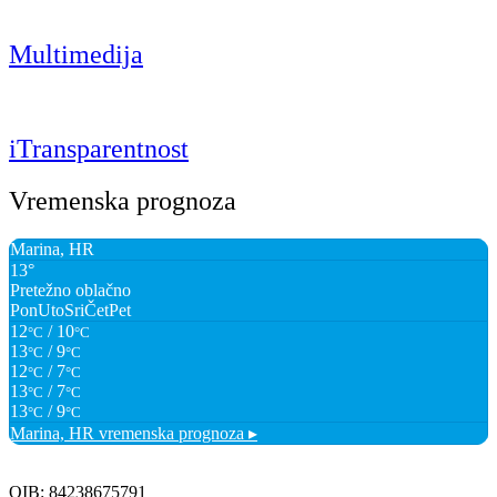
Multimedija
iTransparentnost
Vremenska prognoza
Marina, HR
13°
Pretežno oblačno
Pon
Uto
Sri
Čet
Pet
12
/ 10
°C
°C
13
/ 9
°C
°C
12
/ 7
°C
°C
13
/ 7
°C
°C
13
/ 9
°C
°C
Marina, HR
vremenska prognoza ▸
OIB: 84238675791