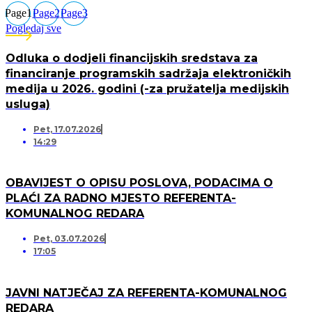
Page
1
Page
2
Page
3
Pogledaj sve
Odluka o dodjeli financijskih sredstava za
financiranje programskih sadržaja elektroničkih
medija u 2026. godini (-za pružatelja medijskih
usluga)
Pet, 17.07.2026
14:29
OBAVIJEST O OPISU POSLOVA, PODACIMA O
PLAĆI ZA RADNO MJESTO REFERENTA-
KOMUNALNOG REDARA
Pet, 03.07.2026
17:05
JAVNI NATJEČAJ ZA REFERENTA-KOMUNALNOG
REDARA