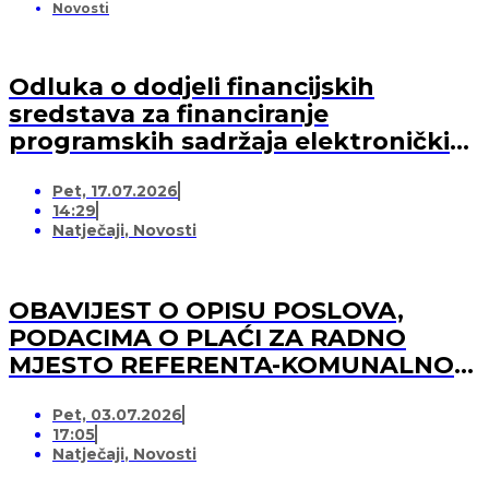
Novosti
Odluka o dodjeli financijskih
sredstava za financiranje
programskih sadržaja elektroničkih
medija u 2026. godini (-za pružatelja
Pet, 17.07.2026
medijskih usluga)
14:29
Natječaji
,
Novosti
OBAVIJEST O OPISU POSLOVA,
PODACIMA O PLAĆI ZA RADNO
MJESTO REFERENTA-KOMUNALNOG
REDARA
Pet, 03.07.2026
17:05
Natječaji
,
Novosti