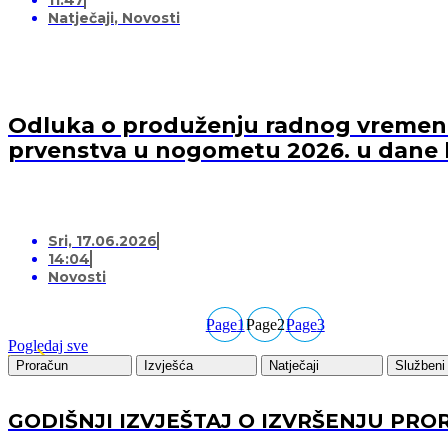
Natječaji
,
Novosti
Odluka o produženju radnog vremena 
prvenstva u nogometu 2026. u dane 
Sri, 17.06.2026
14:04
Novosti
Page
1
Page
2
Page
3
Pogledaj sve
Proračun
Izvješća
Natječaji
Službeni 
GODIŠNJI IZVJEŠTAJ O IZVRŠENJU PRO