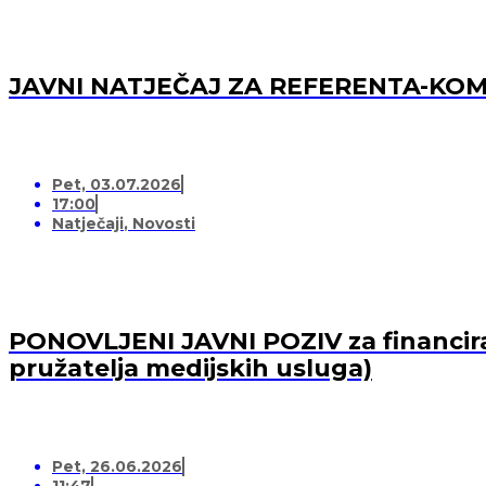
JAVNI NATJEČAJ ZA REFERENTA-K
Pet, 03.07.2026
17:00
Natječaji
,
Novosti
PONOVLJENI JAVNI POZIV za financiran
pružatelja medijskih usluga)
Pet, 26.06.2026
11:47