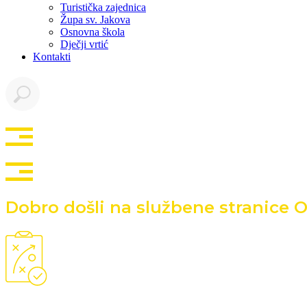
Turistička zajednica
Župa sv. Jakova
Osnovna škola
Dječji vrtić
Kontakti
Dobro došli na službene stranice 