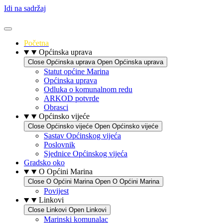
Idi na sadržaj
Početna
Općinska uprava
Close Općinska uprava
Open Općinska uprava
Statut općine Marina
Općinska uprava
Odluka o komunalnom redu
ARKOD potvrde
Obrasci
Općinsko vijeće
Close Općinsko vijeće
Open Općinsko vijeće
Sastav Općinskog vijeća
Poslovnik
Sjednice Općinskog vijeća
Gradsko oko
O Općini Marina
Close O Općini Marina
Open O Općini Marina
Povijest
Linkovi
Close Linkovi
Open Linkovi
Marinski komunalac