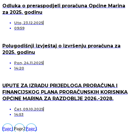
Odluka o preraspodjeli proračuna Općine Marina
za 2025. godinu
Uto, 23.12.2025
09:59
Polugodišnji izvještaj o izvršenju proračuna za
2025. godinu
Pon, 24.11.2025
14:20
UPUTE ZA IZRADU PRIJEDLOGA PRORAČUNA I
FINANCIJSKOG PLANA PRORAČUNSKIH KORISNIKA
OPĆINE MARINA ZA RAZDOBLJE 2026.-2028.
Čet, 09.10.2025
14:53
Page
1
Page
2
Page
3