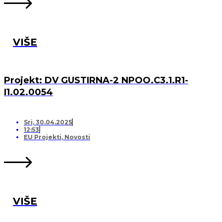
VIŠE
Projekt: DV GUSTIRNA-2 NPOO.C3.1.R1-
I1.02.0054
Sri, 30.04.2025
12:53
EU Projekti
,
Novosti
VIŠE