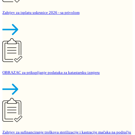
Zahtjev za isplatu uskrsnice 2026 - sa privolom
OBRAZAC za prikupljanje podataka za katastarsku izmjeru
Zahtjev za sufinanciranje troškova sterilizacije i kastracije mačaka na području