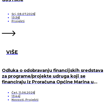
Sri, 08.07.2026
13:36
Projekti
VIŠE
Odluka o odobravanju financijskih sredstava
za programe/projekte udruga koji se
financiraju iz Proračuna Općine Marina u
2026. godini
Čet, 11.06.2026
13:44
Novosti
,
Projekti