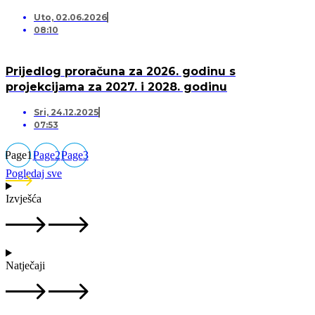
Uto, 02.06.2026
08:10
Prijedlog proračuna za 2026. godinu s
projekcijama za 2027. i 2028. godinu
Sri, 24.12.2025
07:53
Page
1
Page
2
Page
3
Pogledaj sve
Izvješća
Natječaji