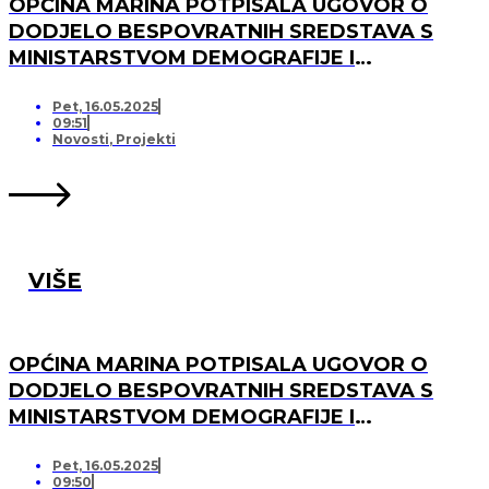
OPĆINA MARINA POTPISALA UGOVOR O
DODJELO BESPOVRATNIH SREDSTAVA S
MINISTARSTVOM DEMOGRAFIJE I
USELJENIŠTVA ZA PROJEKT UREĐENJA I
OPREMANJA DJEČJEG IGRALIŠTA U
Pet, 16.05.2025
09:51
SVINCIMA
Novosti
,
Projekti
VIŠE
OPĆINA MARINA POTPISALA UGOVOR O
DODJELO BESPOVRATNIH SREDSTAVA S
MINISTARSTVOM DEMOGRAFIJE I
USELJENIŠTVA ZA PROJEKT UREĐENJA I
OPREMANJA DJEČJEG IGRALIŠTA U DV
Pet, 16.05.2025
09:50