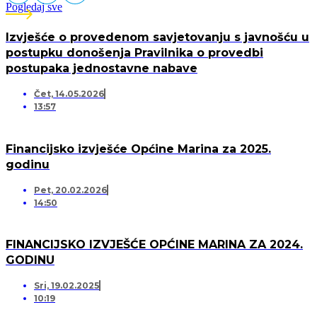
Pogledaj sve
Izvješće o provedenom savjetovanju s javnošću u
postupku donošenja Pravilnika o provedbi
postupaka jednostavne nabave
Čet, 14.05.2026
13:57
Financijsko izvješće Općine Marina za 2025.
godinu
Pet, 20.02.2026
14:50
FINANCIJSKO IZVJEŠĆE OPĆINE MARINA ZA 2024.
GODINU
Sri, 19.02.2025
10:19