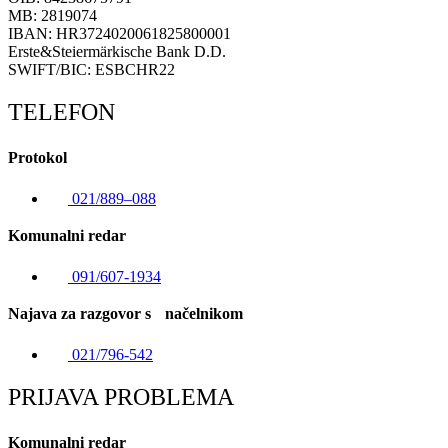
MB: 2819074
IBAN: HR3724020061825800001
Erste&Steiermärkische Bank D.D.
SWIFT/BIC: ESBCHR22
TELEFON
Protokol
021/889–088
Komunalni redar
091/607-1934
Najava za razgovor s načelnikom
021/796-542
PRIJAVA PROBLEMA
Komunalni redar