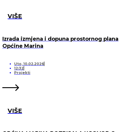
VIŠE
Izrada izmjena i dopuna prostornog plana
Općine Marina
Uto, 10.02.2026
12:32
Projekti
VIŠE