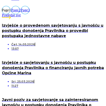
Page
1
Page
2
Page
3
Pogledaj sve
Izvješće o provedenom savjetovanju s javnošću u
postupku donošenja Pravilnika o provedbi
postupaka jednostavne nabave
Čet, 14.05.2026
13:57
Izvješće o savjetovanju s javnošću u postupku
donošenja Pravilnika o financiranju javnih potreba
Općine Marina
Sri, 25.03.2026
11:27
Javni poziv za savjetovanje sa zainteresiranom
javnošću u postupku donošenja Pravilnika o