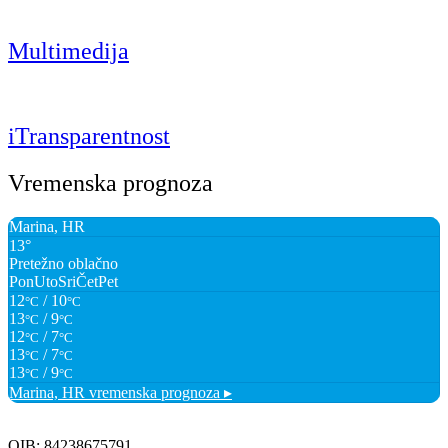
Multimedija
iTransparentnost
Vremenska prognoza
Marina, HR
13°
Pretežno oblačno
Pon
Uto
Sri
Čet
Pet
12
/ 10
°C
°C
13
/ 9
°C
°C
12
/ 7
°C
°C
13
/ 7
°C
°C
13
/ 9
°C
°C
Marina, HR
vremenska prognoza ▸
OIB: 84238675791