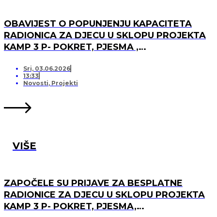
OBAVIJEST O POPUNJENJU KAPACITETA
RADIONICA ZA DJECU U SKLOPU PROJEKTA
KAMP 3 P- POKRET, PJESMA ,
PRIJATELJSTVO I OTVARANJU PRJAVA ZA
LISTU ČEKANJA
Sri, 03.06.2026
13:33
Novosti
,
Projekti
VIŠE
ZAPOČELE SU PRIJAVE ZA BESPLATNE
RADIONICE ZA DJECU U SKLOPU PROJEKTA
KAMP 3 P- POKRET, PJESMA,