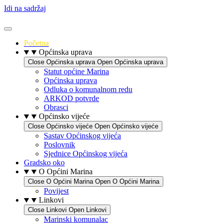
Idi na sadržaj
Početna
Općinska uprava
Close Općinska uprava
Open Općinska uprava
Statut općine Marina
Općinska uprava
Odluka o komunalnom redu
ARKOD potvrde
Obrasci
Općinsko vijeće
Close Općinsko vijeće
Open Općinsko vijeće
Sastav Općinskog vijeća
Poslovnik
Sjednice Općinskog vijeća
Gradsko oko
O Općini Marina
Close O Općini Marina
Open O Općini Marina
Povijest
Linkovi
Close Linkovi
Open Linkovi
Marinski komunalac