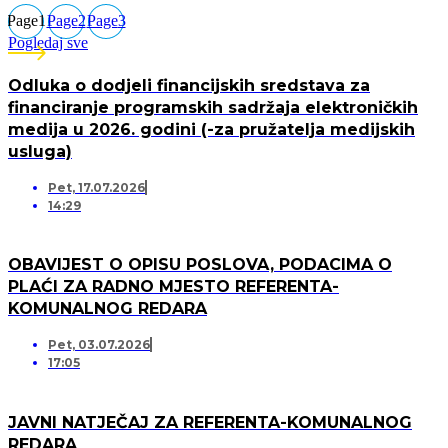
Page
1
Page
2
Page
3
Pogledaj sve
Odluka o dodjeli financijskih sredstava za
financiranje programskih sadržaja elektroničkih
medija u 2026. godini (-za pružatelja medijskih
usluga)
Pet, 17.07.2026
14:29
OBAVIJEST O OPISU POSLOVA, PODACIMA O
PLAĆI ZA RADNO MJESTO REFERENTA-
KOMUNALNOG REDARA
Pet, 03.07.2026
17:05
JAVNI NATJEČAJ ZA REFERENTA-KOMUNALNOG
REDARA