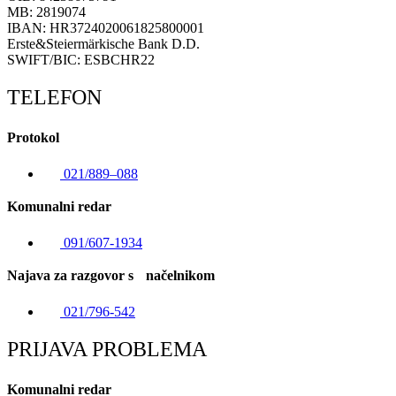
MB: 2819074
IBAN: HR3724020061825800001
Erste&Steiermärkische Bank D.D.
SWIFT/BIC: ESBCHR22
TELEFON
Protokol
021/889–088
Komunalni redar
091/607-1934
Najava za razgovor s načelnikom
021/796-542
PRIJAVA PROBLEMA
Komunalni redar