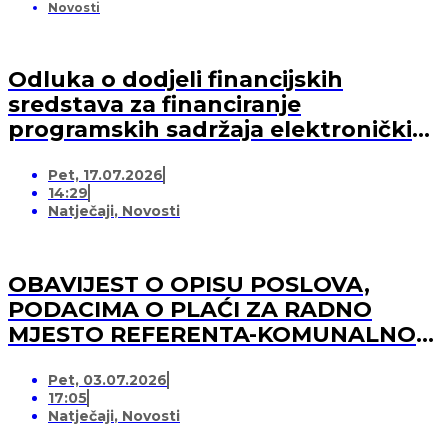
Novosti
Odluka o dodjeli financijskih
sredstava za financiranje
programskih sadržaja elektroničkih
medija u 2026. godini (-za pružatelja
Pet, 17.07.2026
medijskih usluga)
14:29
Natječaji
,
Novosti
OBAVIJEST O OPISU POSLOVA,
PODACIMA O PLAĆI ZA RADNO
MJESTO REFERENTA-KOMUNALNOG
REDARA
Pet, 03.07.2026
17:05
Natječaji
,
Novosti