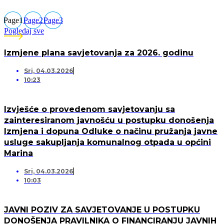
Page
1
Page
2
Page
3
Pogledaj sve
Izmjene plana savjetovanja za 2026. godinu
Sri, 04.03.2026
10:23
Izvješće o provedenom savjetovanju sa
zainteresiranom javnošću u postupku donošenja
Izmjena i dopuna Odluke o načinu pružanja javne
usluge sakupljanja komunalnog otpada u općini
Marina
Sri, 04.03.2026
10:03
JAVNI POZIV ZA SAVJETOVANJE U POSTUPKU
DONOŠENJA PRAVILNIKA O FINANCIRANJU JAVNIH