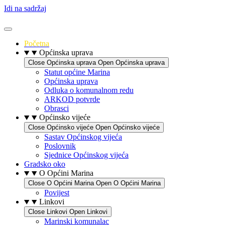
Idi na sadržaj
Početna
Općinska uprava
Close Općinska uprava
Open Općinska uprava
Statut općine Marina
Općinska uprava
Odluka o komunalnom redu
ARKOD potvrde
Obrasci
Općinsko vijeće
Close Općinsko vijeće
Open Općinsko vijeće
Sastav Općinskog vijeća
Poslovnik
Sjednice Općinskog vijeća
Gradsko oko
O Općini Marina
Close O Općini Marina
Open O Općini Marina
Povijest
Linkovi
Close Linkovi
Open Linkovi
Marinski komunalac