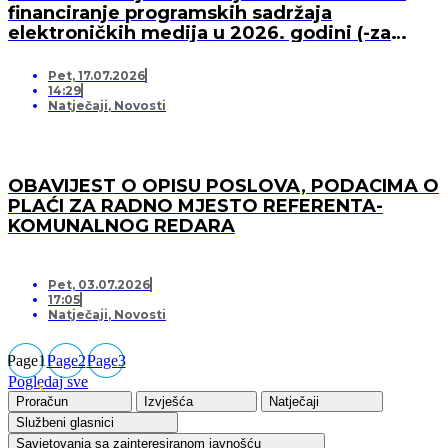
financiranje programskih sadržaja
elektroničkih medija u 2026. godini (-za
pružatelja medijskih usluga)
Pet, 17.07.2026
14:29
Natječaji
,
Novosti
OBAVIJEST O OPISU POSLOVA, PODACIMA O
PLAĆI ZA RADNO MJESTO REFERENTA-
KOMUNALNOG REDARA
Pet, 03.07.2026
17:05
Natječaji
,
Novosti
Page
1
Page
2
Page
3
Pogledaj sve
Proračun
Izvješća
Natječaji
Službeni glasnici
Savjetovanja sa zainteresiranom javnošću