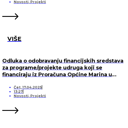
MARINA, PO „KRIJESNICA“U POZORCU
Novosti
,
Projekti
VIŠE
Odluka o odobravanju financijskih sredstava
za programe/projekte udruga koji se
financiraju iz Proračuna Općine Marina u
2025. godini
Čet, 17.04.2025
13:27
Novosti
,
Projekti