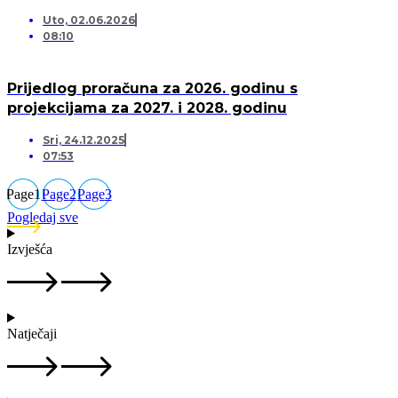
Uto, 02.06.2026
08:10
Prijedlog proračuna za 2026. godinu s
projekcijama za 2027. i 2028. godinu
Sri, 24.12.2025
07:53
Page
1
Page
2
Page
3
Pogledaj sve
Izvješća
Natječaji