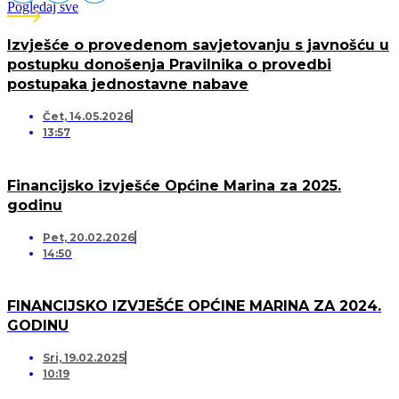
Pogledaj sve
Izvješće o provedenom savjetovanju s javnošću u
postupku donošenja Pravilnika o provedbi
postupaka jednostavne nabave
Čet, 14.05.2026
13:57
Financijsko izvješće Općine Marina za 2025.
godinu
Pet, 20.02.2026
14:50
FINANCIJSKO IZVJEŠĆE OPĆINE MARINA ZA 2024.
GODINU
Sri, 19.02.2025
10:19