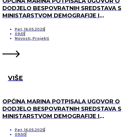
OPĆINA MARINA POTPISALA UGOVOR O
DODJELO BESPOVRATNIH SREDSTAVA S
MINISTARSTVOM DEMOGRAFIJE I
USELJENIŠTVA ZA PROJEKT UREĐENJA I
OPREMANJA DJEČJEG IGRALIŠTA U
Pet, 16.05.2025
09:51
SVINCIMA
Novosti
,
Projekti
VIŠE
OPĆINA MARINA POTPISALA UGOVOR O
DODJELO BESPOVRATNIH SREDSTAVA S
MINISTARSTVOM DEMOGRAFIJE I
USELJENIŠTVA ZA PROJEKT UREĐENJA I
OPREMANJA DJEČJEG IGRALIŠTA U DV
Pet, 16.05.2025
09:50