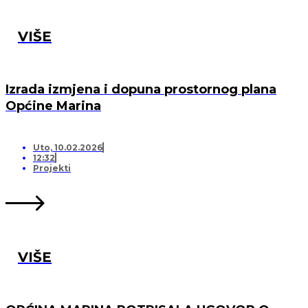
VIŠE
Izrada izmjena i dopuna prostornog plana
Općine Marina
Uto, 10.02.2026
12:32
Projekti
VIŠE