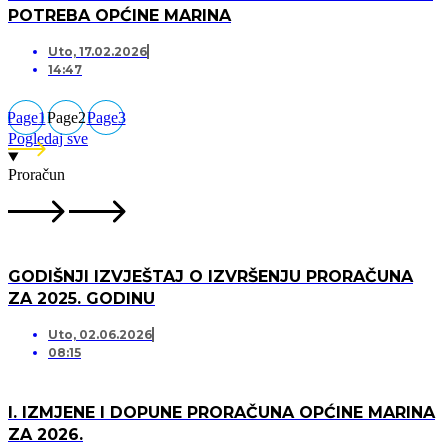
POTREBA OPĆINE MARINA
Uto, 17.02.2026
14:47
Page
1
Page
2
Page
3
Pogledaj sve
Proračun
GODIŠNJI IZVJEŠTAJ O IZVRŠENJU PRORAČUNA
ZA 2025. GODINU
Uto, 02.06.2026
08:15
I. IZMJENE I DOPUNE PRORAČUNA OPĆINE MARINA
ZA 2026.