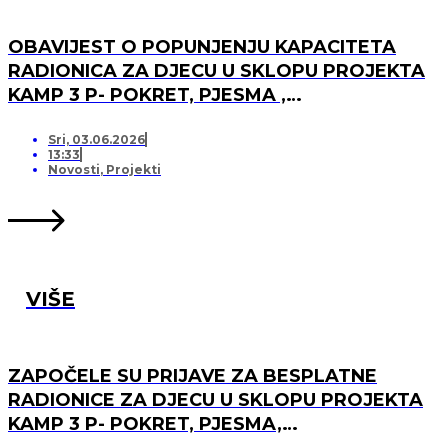
OBAVIJEST O POPUNJENJU KAPACITETA
RADIONICA ZA DJECU U SKLOPU PROJEKTA
KAMP 3 P- POKRET, PJESMA ,
PRIJATELJSTVO I OTVARANJU PRJAVA ZA
LISTU ČEKANJA
Sri, 03.06.2026
13:33
Novosti
,
Projekti
VIŠE
ZAPOČELE SU PRIJAVE ZA BESPLATNE
RADIONICE ZA DJECU U SKLOPU PROJEKTA
KAMP 3 P- POKRET, PJESMA,