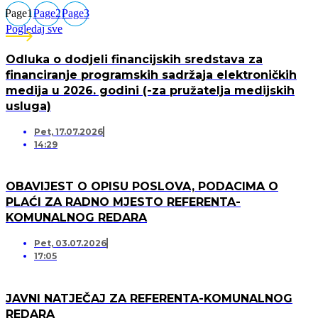
Page
1
Page
2
Page
3
Pogledaj sve
Odluka o dodjeli financijskih sredstava za
financiranje programskih sadržaja elektroničkih
medija u 2026. godini (-za pružatelja medijskih
usluga)
Pet, 17.07.2026
14:29
OBAVIJEST O OPISU POSLOVA, PODACIMA O
PLAĆI ZA RADNO MJESTO REFERENTA-
KOMUNALNOG REDARA
Pet, 03.07.2026
17:05
JAVNI NATJEČAJ ZA REFERENTA-KOMUNALNOG
REDARA