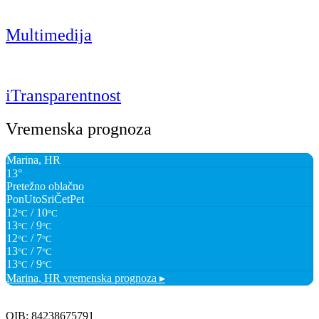
Multimedija
iTransparentnost
Vremenska prognoza
Marina, HR
13°
Pretežno oblačno
Pon
Uto
Sri
Čet
Pet
12
/ 10
°C
°C
13
/ 9
°C
°C
12
/ 7
°C
°C
13
/ 7
°C
°C
13
/ 9
°C
°C
Marina, HR
vremenska prognoza ▸
OIB: 84238675791