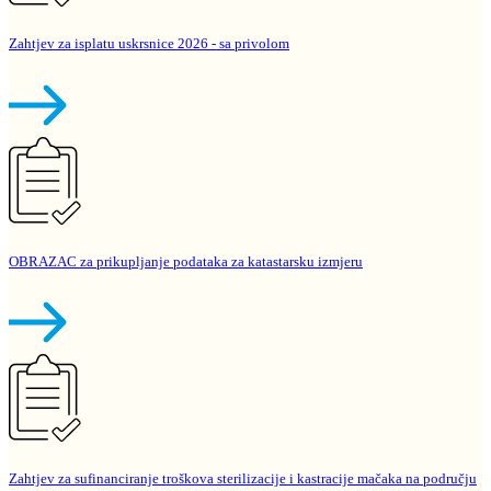
Zahtjev za isplatu uskrsnice 2026 - sa privolom
OBRAZAC za prikupljanje podataka za katastarsku izmjeru
Zahtjev za sufinanciranje troškova sterilizacije i kastracije mačaka na području