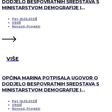
DODJELO BESPOVRATNIH SREDSTAVA S
MINISTARSTVOM DEMOGRAFIJE I
USELJENIŠTVA ZA PROJEKT UREĐENJA I
OPREMANJA DJEČJEG IGRALIŠTA U
Pet, 16.05.2025
09:51
SVINCIMA
Novosti
,
Projekti
VIŠE
OPĆINA MARINA POTPISALA UGOVOR O
DODJELO BESPOVRATNIH SREDSTAVA S
MINISTARSTVOM DEMOGRAFIJE I
USELJENIŠTVA ZA PROJEKT UREĐENJA I
OPREMANJA DJEČJEG IGRALIŠTA U DV
Pet, 16.05.2025
09:50
MARINA, PO „KRIJESNICA“U POZORCU
Novosti
,
Projekti