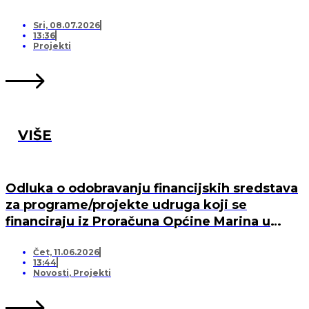
Sri, 08.07.2026
13:36
Projekti
VIŠE
Odluka o odobravanju financijskih sredstava
za programe/projekte udruga koji se
financiraju iz Proračuna Općine Marina u
2026. godini
Čet, 11.06.2026
13:44
Novosti
,
Projekti