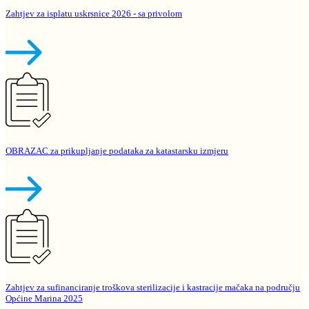
Zahtjev za isplatu uskrsnice 2026 - sa privolom
OBRAZAC za prikupljanje podataka za katastarsku izmjeru
Zahtjev za sufinanciranje troškova sterilizacije i kastracije mačaka na području
Općine Marina 2025