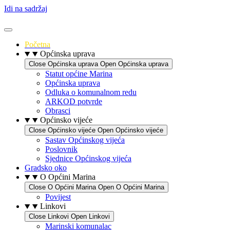
Idi na sadržaj
Početna
Općinska uprava
Close Općinska uprava
Open Općinska uprava
Statut općine Marina
Općinska uprava
Odluka o komunalnom redu
ARKOD potvrde
Obrasci
Općinsko vijeće
Close Općinsko vijeće
Open Općinsko vijeće
Sastav Općinskog vijeća
Poslovnik
Sjednice Općinskog vijeća
Gradsko oko
O Općini Marina
Close O Općini Marina
Open O Općini Marina
Povijest
Linkovi
Close Linkovi
Open Linkovi
Marinski komunalac