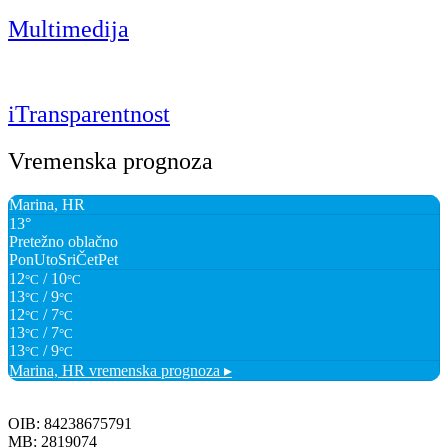
Multimedija
iTransparentnost
Vremenska prognoza
Marina, HR
13°
Pretežno oblačno
Pon
Uto
Sri
Čet
Pet
12
/ 10
°C
°C
13
/ 9
°C
°C
12
/ 7
°C
°C
13
/ 7
°C
°C
13
/ 9
°C
°C
Marina, HR
vremenska prognoza ▸
OIB: 84238675791
MB: 2819074