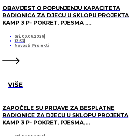
OBAVIJEST O POPUNJENJU KAPACITETA
RADIONICA ZA DJECU U SKLOPU PROJEKTA
KAMP 3 P- POKRET, PJESMA ,
PRIJATELJSTVO I OTVARANJU PRJAVA ZA
LISTU ČEKANJA
Sri, 03.06.2026
13:33
Novosti
,
Projekti
VIŠE
ZAPOČELE SU PRIJAVE ZA BESPLATNE
RADIONICE ZA DJECU U SKLOPU PROJEKTA
KAMP 3 P- POKRET, PJESMA,
PRIJATELJSTVO!