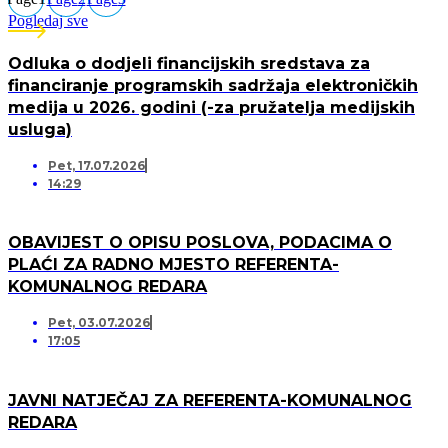
Pogledaj sve
Odluka o dodjeli financijskih sredstava za
financiranje programskih sadržaja elektroničkih
medija u 2026. godini (-za pružatelja medijskih
usluga)
Pet, 17.07.2026
14:29
OBAVIJEST O OPISU POSLOVA, PODACIMA O
PLAĆI ZA RADNO MJESTO REFERENTA-
KOMUNALNOG REDARA
Pet, 03.07.2026
17:05
JAVNI NATJEČAJ ZA REFERENTA-KOMUNALNOG
REDARA