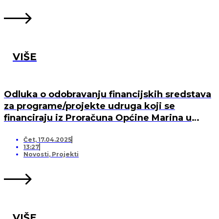
VIŠE
Odluka o odobravanju financijskih sredstava
za programe/projekte udruga koji se
financiraju iz Proračuna Općine Marina u
2025. godini
Čet, 17.04.2025
13:27
Novosti
,
Projekti
VIŠE