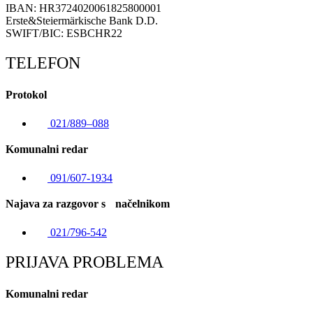
IBAN: HR3724020061825800001
Erste&Steiermärkische Bank D.D.
SWIFT/BIC: ESBCHR22
TELEFON
Protokol
021/889–088
Komunalni redar
091/607-1934
Najava za razgovor s načelnikom
021/796-542
PRIJAVA PROBLEMA
Komunalni redar