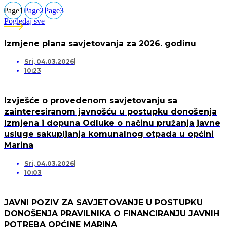
Page
1
Page
2
Page
3
Pogledaj sve
Izmjene plana savjetovanja za 2026. godinu
Sri, 04.03.2026
10:23
Izvješće o provedenom savjetovanju sa
zainteresiranom javnošću u postupku donošenja
Izmjena i dopuna Odluke o načinu pružanja javne
usluge sakupljanja komunalnog otpada u općini
Marina
Sri, 04.03.2026
10:03
JAVNI POZIV ZA SAVJETOVANJE U POSTUPKU
DONOŠENJA PRAVILNIKA O FINANCIRANJU JAVNIH
POTREBA OPĆINE MARINA