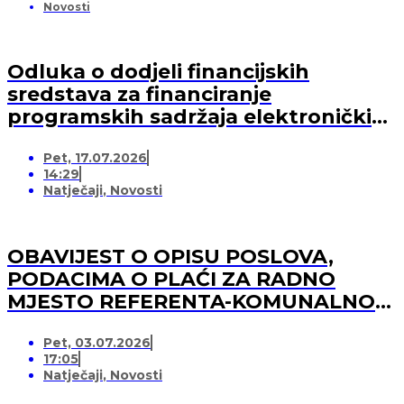
Novosti
Odluka o dodjeli financijskih
sredstava za financiranje
programskih sadržaja elektroničkih
medija u 2026. godini (-za pružatelja
Pet, 17.07.2026
medijskih usluga)
14:29
Natječaji
,
Novosti
OBAVIJEST O OPISU POSLOVA,
PODACIMA O PLAĆI ZA RADNO
MJESTO REFERENTA-KOMUNALNOG
REDARA
Pet, 03.07.2026
17:05
Natječaji
,
Novosti