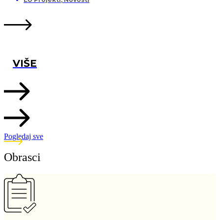
VIŠE
Pogledaj sve
Obrasci