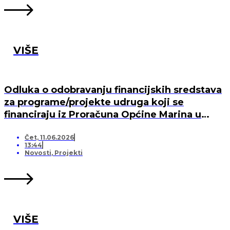
VIŠE
Odluka o odobravanju financijskih sredstava
za programe/projekte udruga koji se
financiraju iz Proračuna Općine Marina u
2026. godini
Čet, 11.06.2026
13:44
Novosti
,
Projekti
VIŠE