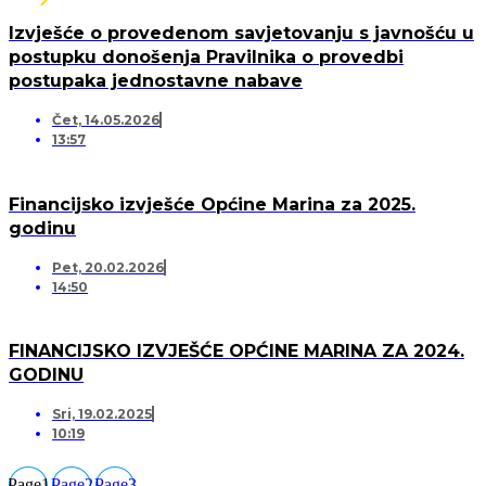
Izvješće o provedenom savjetovanju s javnošću u
postupku donošenja Pravilnika o provedbi
postupaka jednostavne nabave
Čet, 14.05.2026
13:57
Financijsko izvješće Općine Marina za 2025.
godinu
Pet, 20.02.2026
14:50
FINANCIJSKO IZVJEŠĆE OPĆINE MARINA ZA 2024.
GODINU
Sri, 19.02.2025
10:19
Page
1
Page
2
Page
3