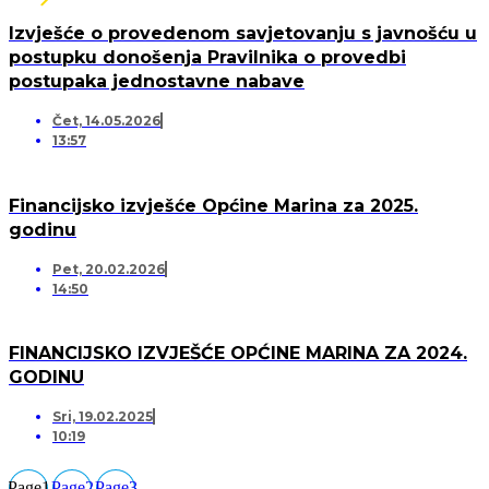
Izvješće o provedenom savjetovanju s javnošću u
postupku donošenja Pravilnika o provedbi
postupaka jednostavne nabave
Čet, 14.05.2026
13:57
Financijsko izvješće Općine Marina za 2025.
godinu
Pet, 20.02.2026
14:50
FINANCIJSKO IZVJEŠĆE OPĆINE MARINA ZA 2024.
GODINU
Sri, 19.02.2025
10:19
Page
1
Page
2
Page
3