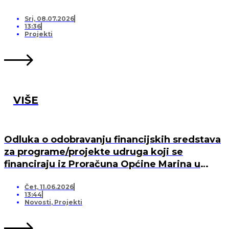
Sri, 08.07.2026
13:36
Projekti
VIŠE
Odluka o odobravanju financijskih sredstava
za programe/projekte udruga koji se
financiraju iz Proračuna Općine Marina u
2026. godini
Čet, 11.06.2026
13:44
Novosti
,
Projekti