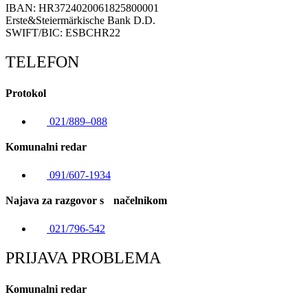
IBAN: HR3724020061825800001
Erste&Steiermärkische Bank D.D.
SWIFT/BIC: ESBCHR22
TELEFON
Protokol
021/889–088
Komunalni redar
091/607-1934
Najava za razgovor s načelnikom
021/796-542
PRIJAVA PROBLEMA
Komunalni redar