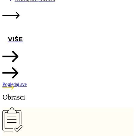
VIŠE
Pogledaj sve
Obrasci