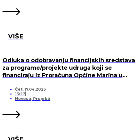
VIŠE
Odluka o odobravanju financijskih sredstava
za programe/projekte udruga koji se
financiraju iz Proračuna Općine Marina u
2025. godini
Čet, 17.04.2025
13:27
Novosti
,
Projekti
VIŠE