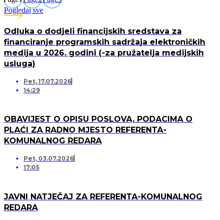
Pogledaj sve
Odluka o dodjeli financijskih sredstava za
financiranje programskih sadržaja elektroničkih
medija u 2026. godini (-za pružatelja medijskih
usluga)
Pet, 17.07.2026
14:29
OBAVIJEST O OPISU POSLOVA, PODACIMA O
PLAĆI ZA RADNO MJESTO REFERENTA-
KOMUNALNOG REDARA
Pet, 03.07.2026
17:05
JAVNI NATJEČAJ ZA REFERENTA-KOMUNALNOG
REDARA