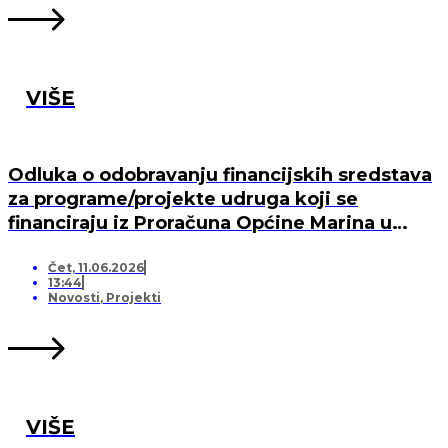
VIŠE
Odluka o odobravanju financijskih sredstava
za programe/projekte udruga koji se
financiraju iz Proračuna Općine Marina u
2026. godini
Čet, 11.06.2026
13:44
Novosti
,
Projekti
VIŠE