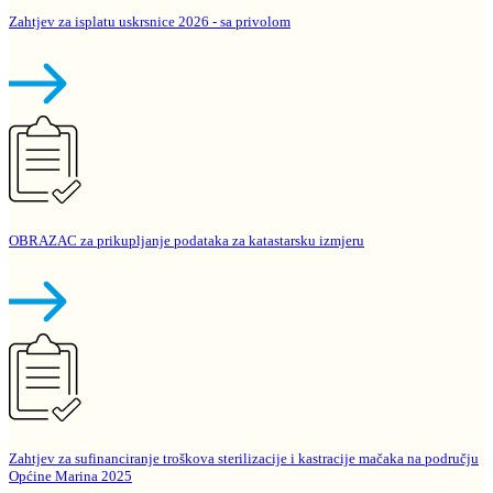
Zahtjev za isplatu uskrsnice 2026 - sa privolom
OBRAZAC za prikupljanje podataka za katastarsku izmjeru
Zahtjev za sufinanciranje troškova sterilizacije i kastracije mačaka na području
Općine Marina 2025