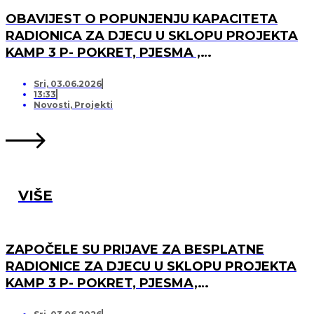
OBAVIJEST O POPUNJENJU KAPACITETA
RADIONICA ZA DJECU U SKLOPU PROJEKTA
KAMP 3 P- POKRET, PJESMA ,
PRIJATELJSTVO I OTVARANJU PRJAVA ZA
LISTU ČEKANJA
Sri, 03.06.2026
13:33
Novosti
,
Projekti
VIŠE
ZAPOČELE SU PRIJAVE ZA BESPLATNE
RADIONICE ZA DJECU U SKLOPU PROJEKTA
KAMP 3 P- POKRET, PJESMA,
PRIJATELJSTVO!