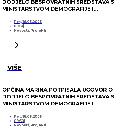
DODJELO BESPOVRATNIH SREDSTAVA S
MINISTARSTVOM DEMOGRAFIJE I
USELJENIŠTVA ZA PROJEKT UREĐENJA I
OPREMANJA DJEČJEG IGRALIŠTA U
Pet, 16.05.2025
09:51
SVINCIMA
Novosti
,
Projekti
VIŠE
OPĆINA MARINA POTPISALA UGOVOR O
DODJELO BESPOVRATNIH SREDSTAVA S
MINISTARSTVOM DEMOGRAFIJE I
USELJENIŠTVA ZA PROJEKT UREĐENJA I
OPREMANJA DJEČJEG IGRALIŠTA U DV
Pet, 16.05.2025
09:50
MARINA, PO „KRIJESNICA“U POZORCU
Novosti
,
Projekti