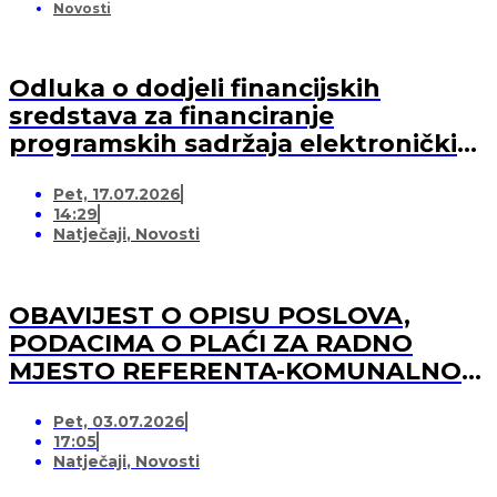
Novosti
Odluka o dodjeli financijskih
sredstava za financiranje
programskih sadržaja elektroničkih
medija u 2026. godini (-za pružatelja
Pet, 17.07.2026
medijskih usluga)
14:29
Natječaji
,
Novosti
OBAVIJEST O OPISU POSLOVA,
PODACIMA O PLAĆI ZA RADNO
MJESTO REFERENTA-KOMUNALNOG
REDARA
Pet, 03.07.2026
17:05
Natječaji
,
Novosti