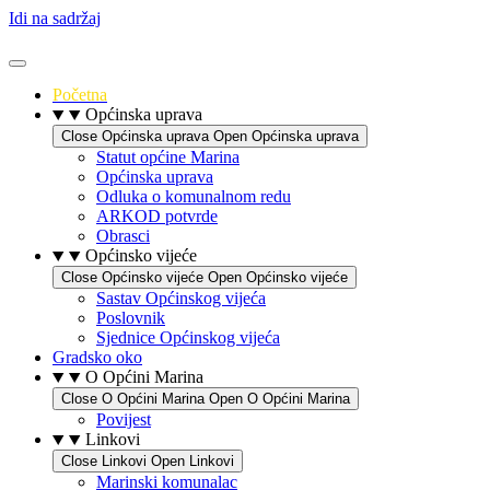
Idi na sadržaj
Početna
Općinska uprava
Close Općinska uprava
Open Općinska uprava
Statut općine Marina
Općinska uprava
Odluka o komunalnom redu
ARKOD potvrde
Obrasci
Općinsko vijeće
Close Općinsko vijeće
Open Općinsko vijeće
Sastav Općinskog vijeća
Poslovnik
Sjednice Općinskog vijeća
Gradsko oko
O Općini Marina
Close O Općini Marina
Open O Općini Marina
Povijest
Linkovi
Close Linkovi
Open Linkovi
Marinski komunalac