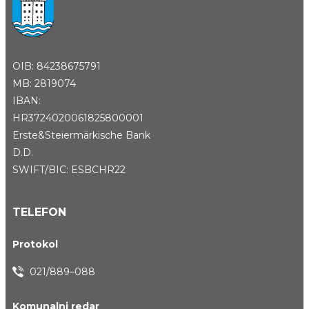
OIB: 84238675791
MB: 2819074
IBAN:
HR3724020061825800001
Erste&Steiermärkische Bank
D.D.
SWIFT/BIC: ESBCHR22
TELEFON
Protokol
021/889–088
Komunalni redar