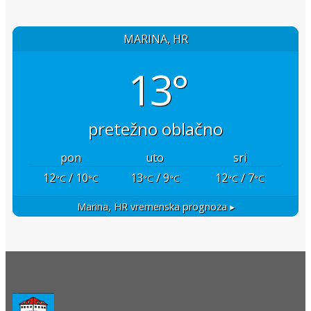
MARINA, HR
13°
pretežno oblačno
pon
uto
sri
12
/ 10
13
/ 9
12
/ 7
°C
°C
°C
°C
°C
°C
Marina, HR
vremenska prognoza ▸