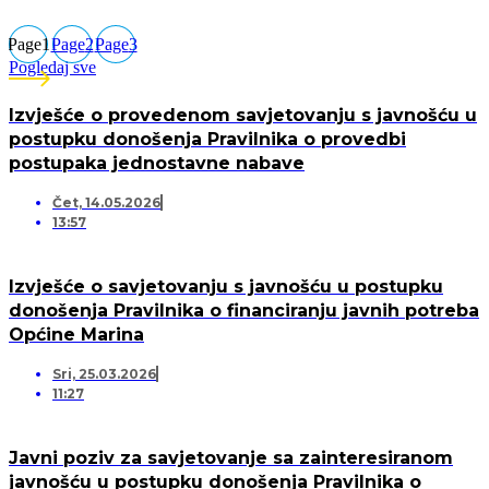
Page
1
Page
2
Page
3
Pogledaj sve
Izvješće o provedenom savjetovanju s javnošću u
postupku donošenja Pravilnika o provedbi
postupaka jednostavne nabave
Čet, 14.05.2026
13:57
Izvješće o savjetovanju s javnošću u postupku
donošenja Pravilnika o financiranju javnih potreba
Općine Marina
Sri, 25.03.2026
11:27
Javni poziv za savjetovanje sa zainteresiranom
javnošću u postupku donošenja Pravilnika o