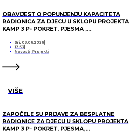
OBAVIJEST O POPUNJENJU KAPACITETA
RADIONICA ZA DJECU U SKLOPU PROJEKTA
KAMP 3 P- POKRET, PJESMA ,
PRIJATELJSTVO I OTVARANJU PRJAVA ZA
LISTU ČEKANJA
Sri, 03.06.2026
13:33
Novosti
,
Projekti
VIŠE
ZAPOČELE SU PRIJAVE ZA BESPLATNE
RADIONICE ZA DJECU U SKLOPU PROJEKTA
KAMP 3 P- POKRET, PJESMA,