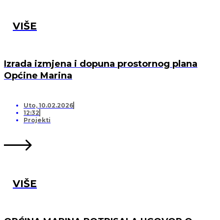
VIŠE
Izrada izmjena i dopuna prostornog plana
Općine Marina
Uto, 10.02.2026
12:32
Projekti
VIŠE