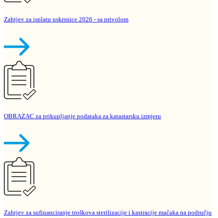
Zahtjev za isplatu uskrsnice 2026 - sa privolom
OBRAZAC za prikupljanje podataka za katastarsku izmjeru
Zahtjev za sufinanciranje troškova sterilizacije i kastracije mačaka na području