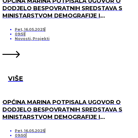
OPĆINA MARINA POTPISALA UGOVOR O
DODJELO BESPOVRATNIH SREDSTAVA S
MINISTARSTVOM DEMOGRAFIJE I
USELJENIŠTVA ZA PROJEKT UREĐENJA I
OPREMANJA DJEČJEG IGRALIŠTA U
Pet, 16.05.2025
09:51
SVINCIMA
Novosti
,
Projekti
VIŠE
OPĆINA MARINA POTPISALA UGOVOR O
DODJELO BESPOVRATNIH SREDSTAVA S
MINISTARSTVOM DEMOGRAFIJE I
USELJENIŠTVA ZA PROJEKT UREĐENJA I
OPREMANJA DJEČJEG IGRALIŠTA U DV
Pet, 16.05.2025
09:50