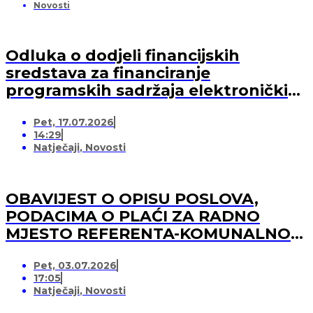
Novosti
Odluka o dodjeli financijskih
sredstava za financiranje
programskih sadržaja elektroničkih
medija u 2026. godini (-za pružatelja
Pet, 17.07.2026
medijskih usluga)
14:29
Natječaji
,
Novosti
OBAVIJEST O OPISU POSLOVA,
PODACIMA O PLAĆI ZA RADNO
MJESTO REFERENTA-KOMUNALNOG
REDARA
Pet, 03.07.2026
17:05
Natječaji
,
Novosti