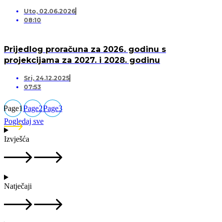
Uto, 02.06.2026
08:10
Prijedlog proračuna za 2026. godinu s
projekcijama za 2027. i 2028. godinu
Sri, 24.12.2025
07:53
Page
1
Page
2
Page
3
Pogledaj sve
Izvješća
Natječaji