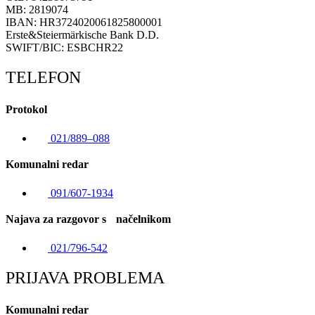
MB: 2819074
IBAN: HR3724020061825800001
Erste&Steiermärkische Bank D.D.
SWIFT/BIC: ESBCHR22
TELEFON
Protokol
021/889–088
Komunalni redar
091/607-1934
Najava za razgovor s načelnikom
021/796-542
PRIJAVA PROBLEMA
Komunalni redar