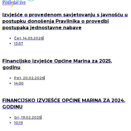
Pogledaj sve
Izvješće o provedenom savjetovanju s javnošću u
postupku donošenja Pravilnika o provedbi
postupaka jednostavne nabave
Čet, 14.05.2026
13:57
Financijsko izvješće Općine Marina za 2025.
godinu
Pet, 20.02.2026
14:50
FINANCIJSKO IZVJEŠĆE OPĆINE MARINA ZA 2024.
GODINU
Sri, 19.02.2025
10:19