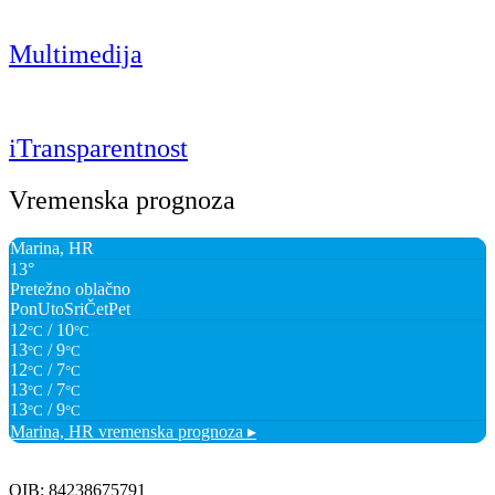
Multimedija
iTransparentnost
Vremenska prognoza
Marina, HR
13°
Pretežno oblačno
Pon
Uto
Sri
Čet
Pet
12
/ 10
°C
°C
13
/ 9
°C
°C
12
/ 7
°C
°C
13
/ 7
°C
°C
13
/ 9
°C
°C
Marina, HR
vremenska prognoza ▸
OIB: 84238675791