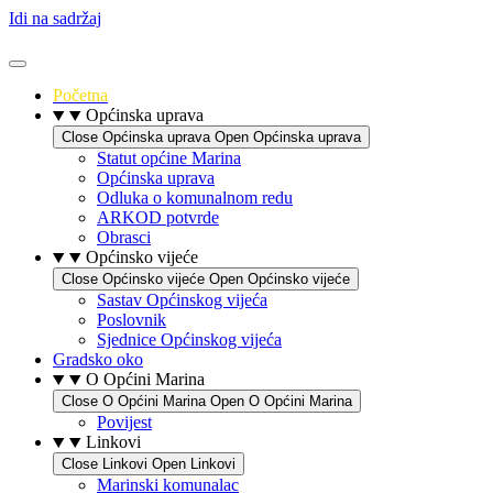
Idi na sadržaj
Početna
Općinska uprava
Close Općinska uprava
Open Općinska uprava
Statut općine Marina
Općinska uprava
Odluka o komunalnom redu
ARKOD potvrde
Obrasci
Općinsko vijeće
Close Općinsko vijeće
Open Općinsko vijeće
Sastav Općinskog vijeća
Poslovnik
Sjednice Općinskog vijeća
Gradsko oko
O Općini Marina
Close O Općini Marina
Open O Općini Marina
Povijest
Linkovi
Close Linkovi
Open Linkovi
Marinski komunalac