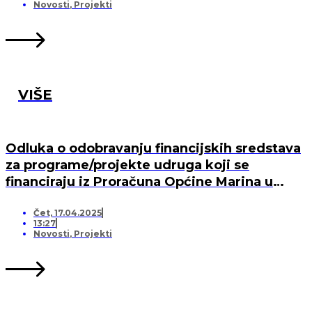
MARINA, PO „KRIJESNICA“U POZORCU
Novosti
,
Projekti
VIŠE
Odluka o odobravanju financijskih sredstava
za programe/projekte udruga koji se
financiraju iz Proračuna Općine Marina u
2025. godini
Čet, 17.04.2025
13:27
Novosti
,
Projekti