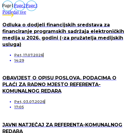
Page
1
Page
2
Page
3
Pogledaj sve
Odluka o dodjeli financijskih sredstava za
financiranje programskih sadržaja elektroničkih
medija u 2026. godini (-za pružatelja medijskih
usluga)
Pet, 17.07.2026
14:29
OBAVIJEST O OPISU POSLOVA, PODACIMA O
PLAĆI ZA RADNO MJESTO REFERENTA-
KOMUNALNOG REDARA
Pet, 03.07.2026
17:05
JAVNI NATJEČAJ ZA REFERENTA-KOMUNALNOG
REDARA