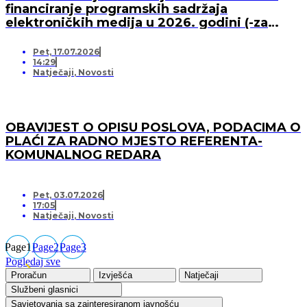
financiranje programskih sadržaja
elektroničkih medija u 2026. godini (-za
pružatelja medijskih usluga)
Pet, 17.07.2026
14:29
Natječaji
,
Novosti
OBAVIJEST O OPISU POSLOVA, PODACIMA O
PLAĆI ZA RADNO MJESTO REFERENTA-
KOMUNALNOG REDARA
Pet, 03.07.2026
17:05
Natječaji
,
Novosti
Page
1
Page
2
Page
3
Pogledaj sve
Proračun
Izvješća
Natječaji
Službeni glasnici
Savjetovanja sa zainteresiranom javnošću