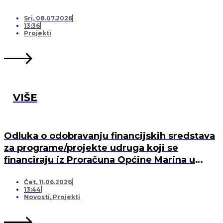
Sri, 08.07.2026
13:36
Projekti
VIŠE
Odluka o odobravanju financijskih sredstava
za programe/projekte udruga koji se
financiraju iz Proračuna Općine Marina u
2026. godini
Čet, 11.06.2026
13:44
Novosti
,
Projekti