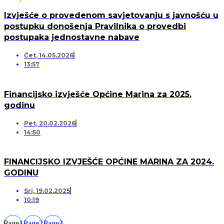
Izvješće o provedenom savjetovanju s javnošću u
postupku donošenja Pravilnika o provedbi
postupaka jednostavne nabave
Čet, 14.05.2026
13:57
Financijsko izvješće Općine Marina za 2025.
godinu
Pet, 20.02.2026
14:50
FINANCIJSKO IZVJEŠĆE OPĆINE MARINA ZA 2024.
GODINU
Sri, 19.02.2025
10:19
Page
1
Page
2
Page
3