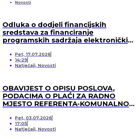
Novosti
Odluka o dodjeli financijskih
sredstava za financiranje
programskih sadržaja elektroničkih
medija u 2026. godini (-za pružatelja
Pet, 17.07.2026
medijskih usluga)
14:29
Natječaji
,
Novosti
OBAVIJEST O OPISU POSLOVA,
PODACIMA O PLAĆI ZA RADNO
MJESTO REFERENTA-KOMUNALNOG
REDARA
Pet, 03.07.2026
17:05
Natječaji
,
Novosti