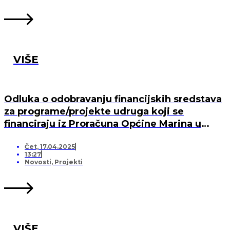
VIŠE
Odluka o odobravanju financijskih sredstava
za programe/projekte udruga koji se
financiraju iz Proračuna Općine Marina u
2025. godini
Čet, 17.04.2025
13:27
Novosti
,
Projekti
VIŠE