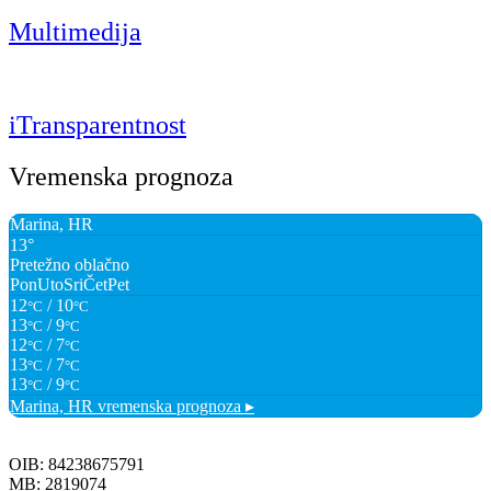
Multimedija
iTransparentnost
Vremenska prognoza
Marina, HR
13°
Pretežno oblačno
Pon
Uto
Sri
Čet
Pet
12
/ 10
°C
°C
13
/ 9
°C
°C
12
/ 7
°C
°C
13
/ 7
°C
°C
13
/ 9
°C
°C
Marina, HR
vremenska prognoza ▸
OIB: 84238675791
MB: 2819074