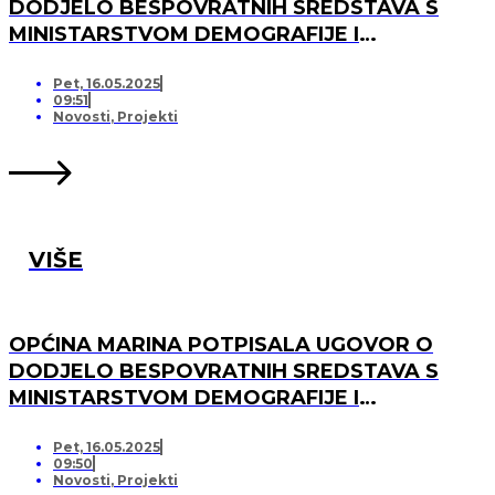
DODJELO BESPOVRATNIH SREDSTAVA S
MINISTARSTVOM DEMOGRAFIJE I
USELJENIŠTVA ZA PROJEKT UREĐENJA I
OPREMANJA DJEČJEG IGRALIŠTA U
Pet, 16.05.2025
09:51
SVINCIMA
Novosti
,
Projekti
VIŠE
OPĆINA MARINA POTPISALA UGOVOR O
DODJELO BESPOVRATNIH SREDSTAVA S
MINISTARSTVOM DEMOGRAFIJE I
USELJENIŠTVA ZA PROJEKT UREĐENJA I
OPREMANJA DJEČJEG IGRALIŠTA U DV
Pet, 16.05.2025
09:50
MARINA, PO „KRIJESNICA“U POZORCU
Novosti
,
Projekti