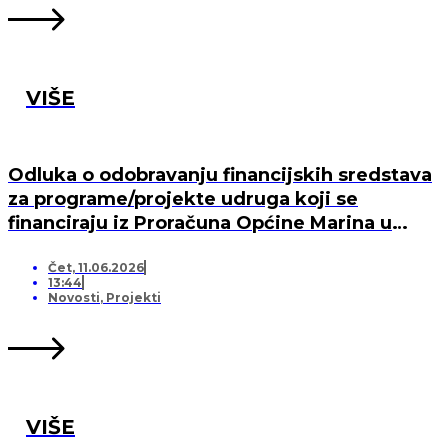
VIŠE
Odluka o odobravanju financijskih sredstava
za programe/projekte udruga koji se
financiraju iz Proračuna Općine Marina u
2026. godini
Čet, 11.06.2026
13:44
Novosti
,
Projekti
VIŠE