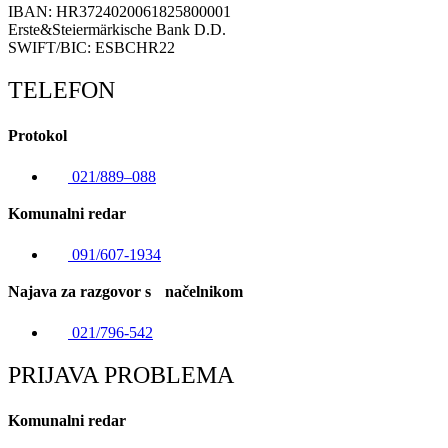
IBAN: HR3724020061825800001
Erste&Steiermärkische Bank D.D.
SWIFT/BIC: ESBCHR22
TELEFON
Protokol
021/889–088
Komunalni redar
091/607-1934
Najava za razgovor s načelnikom
021/796-542
PRIJAVA PROBLEMA
Komunalni redar