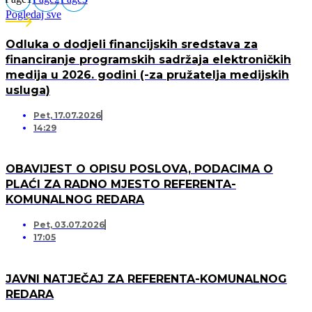
Pogledaj sve
Odluka o dodjeli financijskih sredstava za
financiranje programskih sadržaja elektroničkih
medija u 2026. godini (-za pružatelja medijskih
usluga)
Pet, 17.07.2026
14:29
OBAVIJEST O OPISU POSLOVA, PODACIMA O
PLAĆI ZA RADNO MJESTO REFERENTA-
KOMUNALNOG REDARA
Pet, 03.07.2026
17:05
JAVNI NATJEČAJ ZA REFERENTA-KOMUNALNOG
REDARA