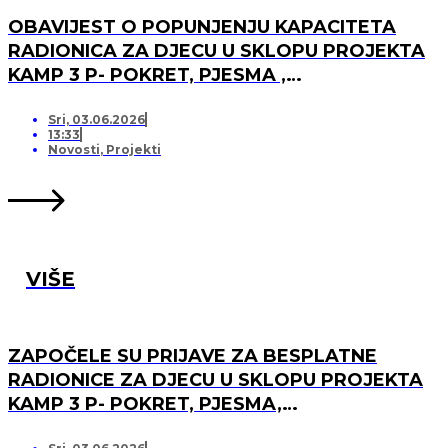
OBAVIJEST O POPUNJENJU KAPACITETA
RADIONICA ZA DJECU U SKLOPU PROJEKTA
KAMP 3 P- POKRET, PJESMA ,
PRIJATELJSTVO I OTVARANJU PRJAVA ZA
LISTU ČEKANJA
Sri, 03.06.2026
13:33
Novosti
,
Projekti
VIŠE
ZAPOČELE SU PRIJAVE ZA BESPLATNE
RADIONICE ZA DJECU U SKLOPU PROJEKTA
KAMP 3 P- POKRET, PJESMA,
PRIJATELJSTVO!