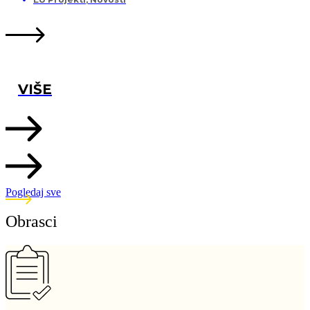
VIŠE
Pogledaj sve
Obrasci