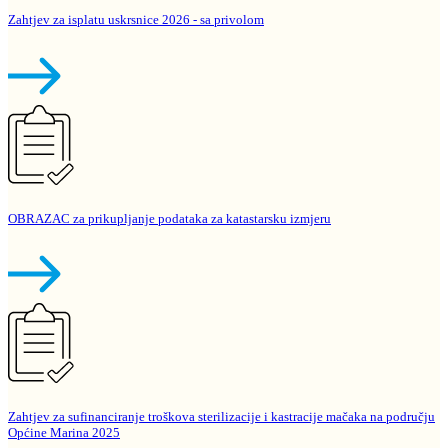
Zahtjev za isplatu uskrsnice 2026 - sa privolom
OBRAZAC za prikupljanje podataka za katastarsku izmjeru
Zahtjev za sufinanciranje troškova sterilizacije i kastracije mačaka na području
Općine Marina 2025