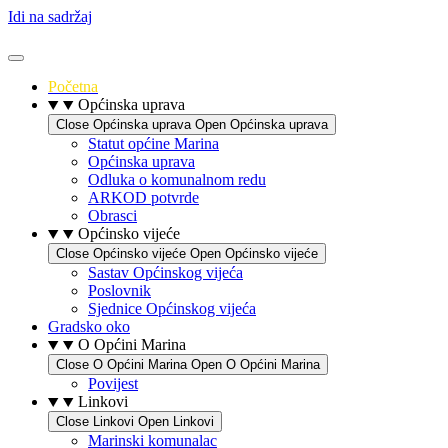
Idi na sadržaj
Početna
Općinska uprava
Close Općinska uprava
Open Općinska uprava
Statut općine Marina
Općinska uprava
Odluka o komunalnom redu
ARKOD potvrde
Obrasci
Općinsko vijeće
Close Općinsko vijeće
Open Općinsko vijeće
Sastav Općinskog vijeća
Poslovnik
Sjednice Općinskog vijeća
Gradsko oko
O Općini Marina
Close O Općini Marina
Open O Općini Marina
Povijest
Linkovi
Close Linkovi
Open Linkovi
Marinski komunalac