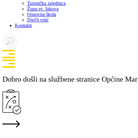
Turistička zajednica
Župa sv. Jakova
Osnovna škola
Dječji vrtić
Kontakti
Dobro došli na službene stranice Općine Mar