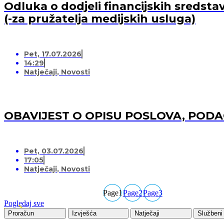
Odluka o dodjeli financijskih sredsta
(-za pružatelja medijskih usluga)
Pet, 17.07.2026
14:29
Natječaji
,
Novosti
OBAVIJEST O OPISU POSLOVA, POD
Pet, 03.07.2026
17:05
Natječaji
,
Novosti
Page
1
Page
2
Page
3
Pogledaj sve
Proračun
Izvješća
Natječaji
Službeni 