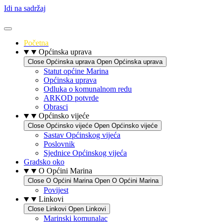
Idi na sadržaj
Početna
Općinska uprava
Close Općinska uprava
Open Općinska uprava
Statut općine Marina
Općinska uprava
Odluka o komunalnom redu
ARKOD potvrde
Obrasci
Općinsko vijeće
Close Općinsko vijeće
Open Općinsko vijeće
Sastav Općinskog vijeća
Poslovnik
Sjednice Općinskog vijeća
Gradsko oko
O Općini Marina
Close O Općini Marina
Open O Općini Marina
Povijest
Linkovi
Close Linkovi
Open Linkovi
Marinski komunalac