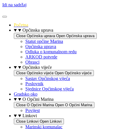
Idi na sadržaj
Početna
Općinska uprava
Close Općinska uprava
Open Općinska uprava
Statut općine Marina
Općinska uprava
Odluka o komunalnom redu
ARKOD potvrde
Obrasci
Općinsko vijeće
Close Općinsko vijeće
Open Općinsko vijeće
Sastav Općinskog vijeća
Poslovnik
Sjednice Općinskog vijeća
Gradsko oko
O Općini Marina
Close O Općini Marina
Open O Općini Marina
Povijest
Linkovi
Close Linkovi
Open Linkovi
Marinski komunalac