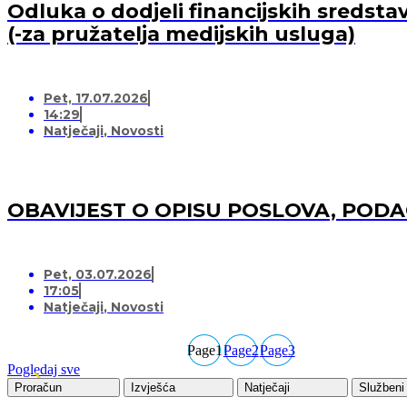
Odluka o dodjeli financijskih sredsta
(-za pružatelja medijskih usluga)
Pet, 17.07.2026
14:29
Natječaji
,
Novosti
OBAVIJEST O OPISU POSLOVA, POD
Pet, 03.07.2026
17:05
Natječaji
,
Novosti
Page
1
Page
2
Page
3
Pogledaj sve
Proračun
Izvješća
Natječaji
Službeni 