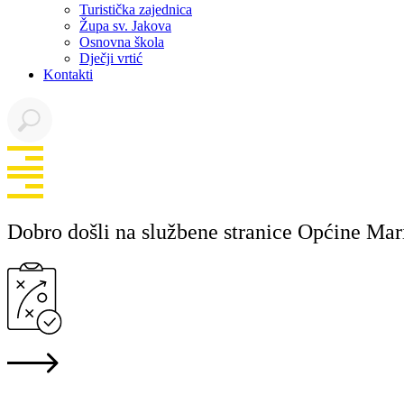
Turistička zajednica
Župa sv. Jakova
Osnovna škola
Dječji vrtić
Kontakti
Dobro došli na službene stranice Općine Mar