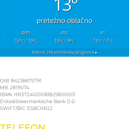
13°
pretežno oblačno
pon
uto
sri
12
/ 10
13
/ 9
12
/ 7
°C
°C
°C
°C
°C
°C
Marina, HR
vremenska prognoza ▸
OIB: 84238675791
MB: 2819074
IBAN: HR3724020061825800001
Erste&Steiermärkische Bank D.D.
SWIFT/BIC: ESBCHR22
TELEFON