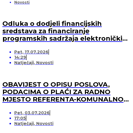
Novosti
Odluka o dodjeli financijskih
sredstava za financiranje
programskih sadržaja elektroničkih
medija u 2026. godini (-za pružatelja
Pet, 17.07.2026
medijskih usluga)
14:29
Natječaji
,
Novosti
OBAVIJEST O OPISU POSLOVA,
PODACIMA O PLAĆI ZA RADNO
MJESTO REFERENTA-KOMUNALNOG
REDARA
Pet, 03.07.2026
17:05
Natječaji
,
Novosti