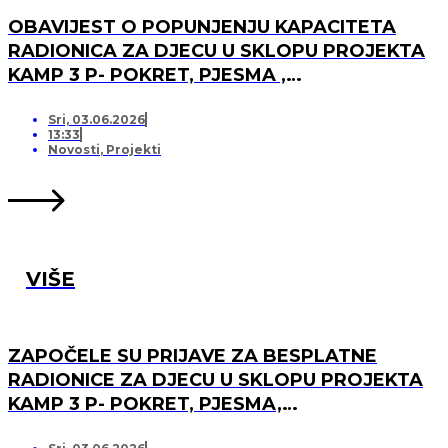
OBAVIJEST O POPUNJENJU KAPACITETA
RADIONICA ZA DJECU U SKLOPU PROJEKTA
KAMP 3 P- POKRET, PJESMA ,
PRIJATELJSTVO I OTVARANJU PRJAVA ZA
LISTU ČEKANJA
Sri, 03.06.2026
13:33
Novosti
,
Projekti
VIŠE
ZAPOČELE SU PRIJAVE ZA BESPLATNE
RADIONICE ZA DJECU U SKLOPU PROJEKTA
KAMP 3 P- POKRET, PJESMA,
PRIJATELJSTVO!