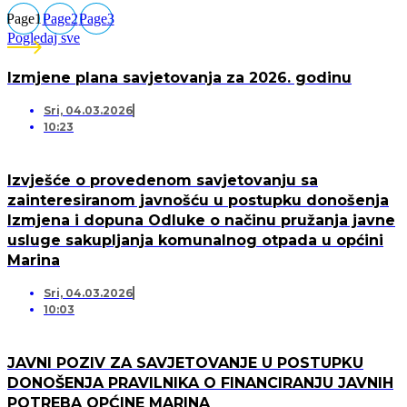
Page
1
Page
2
Page
3
Pogledaj sve
Izmjene plana savjetovanja za 2026. godinu
Sri, 04.03.2026
10:23
Izvješće o provedenom savjetovanju sa
zainteresiranom javnošću u postupku donošenja
Izmjena i dopuna Odluke o načinu pružanja javne
usluge sakupljanja komunalnog otpada u općini
Marina
Sri, 04.03.2026
10:03
JAVNI POZIV ZA SAVJETOVANJE U POSTUPKU
DONOŠENJA PRAVILNIKA O FINANCIRANJU JAVNIH
POTREBA OPĆINE MARINA