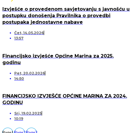
Izvješće o provedenom savjetovanju s javnošću u
postupku donošenja Pravilnika o provedbi
postupaka jednostavne nabave
Čet, 14.05.2026
13:57
Financijsko izvješće Općine Marina za 2025.
godinu
Pet, 20.02.2026
14:50
FINANCIJSKO IZVJEŠĆE OPĆINE MARINA ZA 2024.
GODINU
Sri, 19.02.2025
10:19
Page
1
Page
2
Page
3