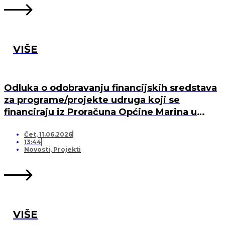
VIŠE
Odluka o odobravanju financijskih sredstava
za programe/projekte udruga koji se
financiraju iz Proračuna Općine Marina u
2026. godini
Čet, 11.06.2026
13:44
Novosti
,
Projekti
VIŠE