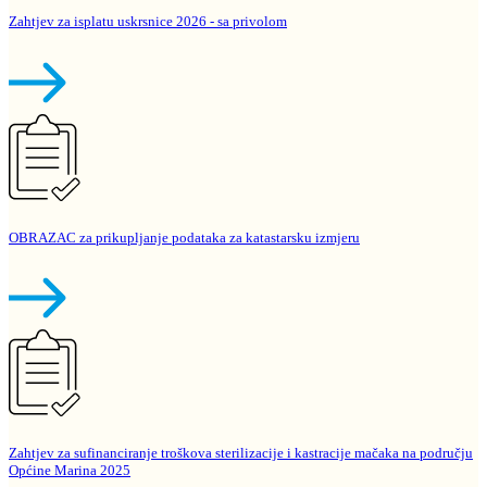
Zahtjev za isplatu uskrsnice 2026 - sa privolom
OBRAZAC za prikupljanje podataka za katastarsku izmjeru
Zahtjev za sufinanciranje troškova sterilizacije i kastracije mačaka na području
Općine Marina 2025