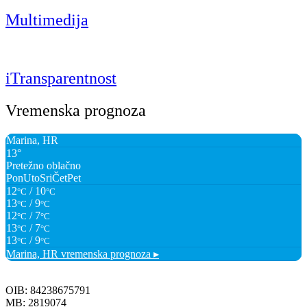
Multimedija
iTransparentnost
Vremenska prognoza
Marina, HR
13°
Pretežno oblačno
Pon
Uto
Sri
Čet
Pet
12
/ 10
°C
°C
13
/ 9
°C
°C
12
/ 7
°C
°C
13
/ 7
°C
°C
13
/ 9
°C
°C
Marina, HR
vremenska prognoza ▸
OIB: 84238675791
MB: 2819074