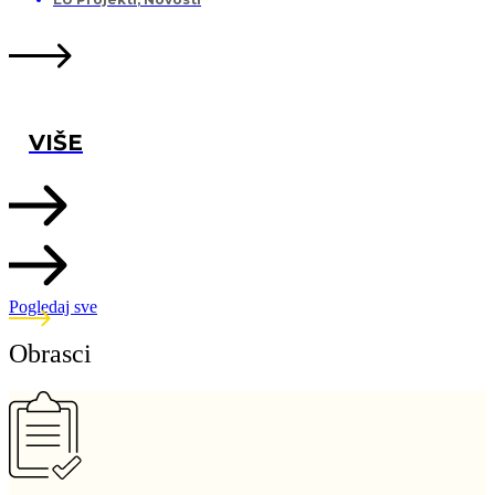
VIŠE
Pogledaj sve
Obrasci