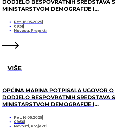
DODJELO BESPOVRATNIH SREDSTAVA S
MINISTARSTVOM DEMOGRAFIJE I
USELJENIŠTVA ZA PROJEKT UREĐENJA I
OPREMANJA DJEČJEG IGRALIŠTA U
Pet, 16.05.2025
09:51
SVINCIMA
Novosti
,
Projekti
VIŠE
OPĆINA MARINA POTPISALA UGOVOR O
DODJELO BESPOVRATNIH SREDSTAVA S
MINISTARSTVOM DEMOGRAFIJE I
USELJENIŠTVA ZA PROJEKT UREĐENJA I
OPREMANJA DJEČJEG IGRALIŠTA U DV
Pet, 16.05.2025
09:50
MARINA, PO „KRIJESNICA“U POZORCU
Novosti
,
Projekti