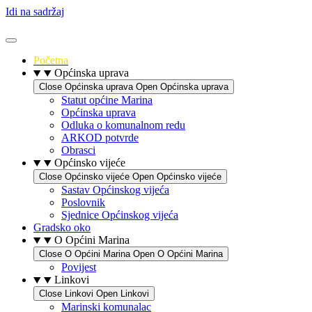
Idi na sadržaj
Početna
Općinska uprava
Close Općinska uprava
Open Općinska uprava
Statut općine Marina
Općinska uprava
Odluka o komunalnom redu
ARKOD potvrde
Obrasci
Općinsko vijeće
Close Općinsko vijeće
Open Općinsko vijeće
Sastav Općinskog vijeća
Poslovnik
Sjednice Općinskog vijeća
Gradsko oko
O Općini Marina
Close O Općini Marina
Open O Općini Marina
Povijest
Linkovi
Close Linkovi
Open Linkovi
Marinski komunalac