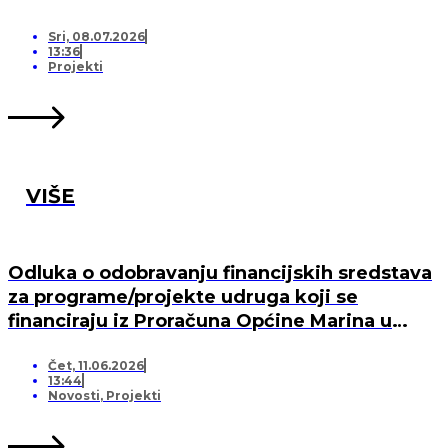
Sri, 08.07.2026
13:36
Projekti
VIŠE
Odluka o odobravanju financijskih sredstava
za programe/projekte udruga koji se
financiraju iz Proračuna Općine Marina u
2026. godini
Čet, 11.06.2026
13:44
Novosti
,
Projekti