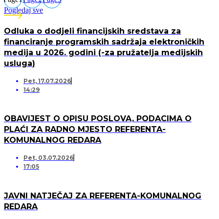
Pogledaj sve
Odluka o dodjeli financijskih sredstava za
financiranje programskih sadržaja elektroničkih
medija u 2026. godini (-za pružatelja medijskih
usluga)
Pet, 17.07.2026
14:29
OBAVIJEST O OPISU POSLOVA, PODACIMA O
PLAĆI ZA RADNO MJESTO REFERENTA-
KOMUNALNOG REDARA
Pet, 03.07.2026
17:05
JAVNI NATJEČAJ ZA REFERENTA-KOMUNALNOG
REDARA