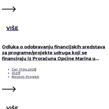
VIŠE
Odluka o odobravanju financijskih sredstava
za programe/projekte udruga koji se
financiraju iz Proračuna Općine Marina u
2025. godini
Čet, 17.04.2025
13:27
Novosti
,
Projekti
VIŠE