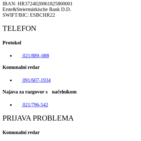
IBAN: HR3724020061825800001
Erste&Steiermärkische Bank D.D.
SWIFT/BIC: ESBCHR22
TELEFON
Protokol
021/889–088
Komunalni redar
091/607-1934
Najava za razgovor s načelnikom
021/796-542
PRIJAVA PROBLEMA
Komunalni redar