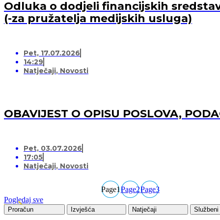
Odluka o dodjeli financijskih sredsta
(-za pružatelja medijskih usluga)
Pet, 17.07.2026
14:29
Natječaji
,
Novosti
OBAVIJEST O OPISU POSLOVA, POD
Pet, 03.07.2026
17:05
Natječaji
,
Novosti
Page
1
Page
2
Page
3
Pogledaj sve
Proračun
Izvješća
Natječaji
Službeni 