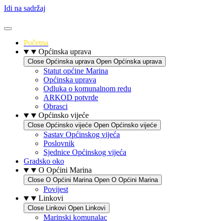
Idi na sadržaj
Početna
Općinska uprava
Close Općinska uprava
Open Općinska uprava
Statut općine Marina
Općinska uprava
Odluka o komunalnom redu
ARKOD potvrde
Obrasci
Općinsko vijeće
Close Općinsko vijeće
Open Općinsko vijeće
Sastav Općinskog vijeća
Poslovnik
Sjednice Općinskog vijeća
Gradsko oko
O Općini Marina
Close O Općini Marina
Open O Općini Marina
Povijest
Linkovi
Close Linkovi
Open Linkovi
Marinski komunalac