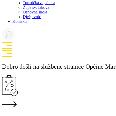
Turistička zajednica
Župa sv. Jakova
Osnovna škola
Dječji vrtić
Kontakti
Dobro došli na službene stranice Općine Mar