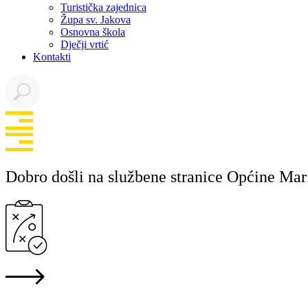
Turistička zajednica
Župa sv. Jakova
Osnovna škola
Dječji vrtić
Kontakti
Dobro došli na službene stranice Općine Mar