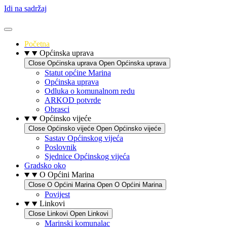
Idi na sadržaj
Početna
Općinska uprava
Close Općinska uprava
Open Općinska uprava
Statut općine Marina
Općinska uprava
Odluka o komunalnom redu
ARKOD potvrde
Obrasci
Općinsko vijeće
Close Općinsko vijeće
Open Općinsko vijeće
Sastav Općinskog vijeća
Poslovnik
Sjednice Općinskog vijeća
Gradsko oko
O Općini Marina
Close O Općini Marina
Open O Općini Marina
Povijest
Linkovi
Close Linkovi
Open Linkovi
Marinski komunalac