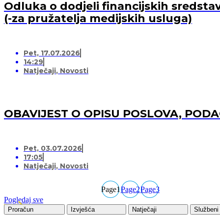
Odluka o dodjeli financijskih sredsta
(-za pružatelja medijskih usluga)
Pet, 17.07.2026
14:29
Natječaji
,
Novosti
OBAVIJEST O OPISU POSLOVA, POD
Pet, 03.07.2026
17:05
Natječaji
,
Novosti
Page
1
Page
2
Page
3
Pogledaj sve
Proračun
Izvješća
Natječaji
Službeni 