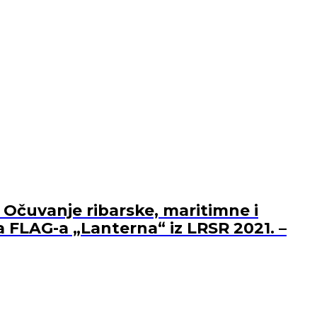
 Očuvanje ribarske, maritimne i
a FLAG-a „Lanterna“ iz LRSR 2021. –