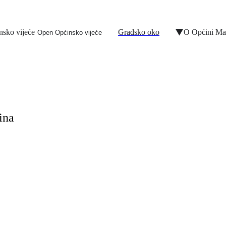
nsko vijeće
Gradsko oko
O Općini Ma
Open Općinsko vijeće
ina