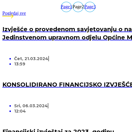
Page
1
Page
2
Page
3
Pogledaj sve
Izvješće o provedenom savjetovanju o nac
Jedinstvenom upravnom odjelu Općine M
Čet, 21.03.2024
13:59
KONSOLIDIRANO FINANCIJSKO IZVJEŠĆ
Sri, 06.03.2024
12:04
Financijski izvještaj za 2023. godinu