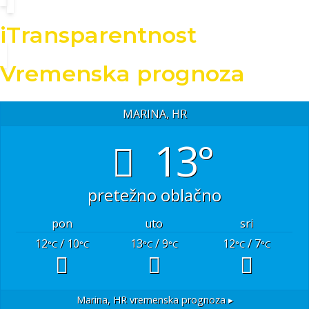
iTransparentnost
Vremenska prognoza
MARINA, HR
13°
pretežno oblačno
pon
uto
sri
12
/ 10
13
/ 9
12
/ 7
°C
°C
°C
°C
°C
°C
Marina, HR
vremenska prognoza ▸