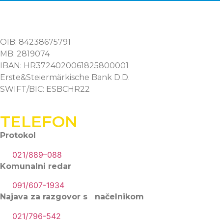
OIB: 84238675791
MB: 2819074
IBAN: HR3724020061825800001
Erste&Steiermärkische Bank D.D.
SWIFT/BIC: ESBCHR22
TELEFON
Protokol
021/889–088
Komunalni redar
091/607-1934
Najava za razgovor s načelnikom
021/796-542