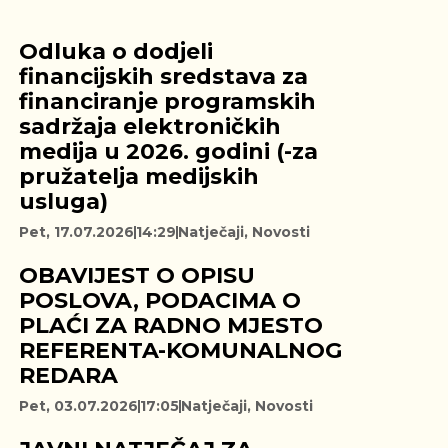
Odluka o dodjeli
financijskih sredstava za
financiranje programskih
sadržaja elektroničkih
medija u 2026. godini (-za
pružatelja medijskih
usluga)
Pet, 17.07.2026
14:29
Natječaji
,
Novosti
OBAVIJEST O OPISU
POSLOVA, PODACIMA O
PLAĆI ZA RADNO MJESTO
REFERENTA-KOMUNALNOG
REDARA
Pet, 03.07.2026
17:05
Natječaji
,
Novosti