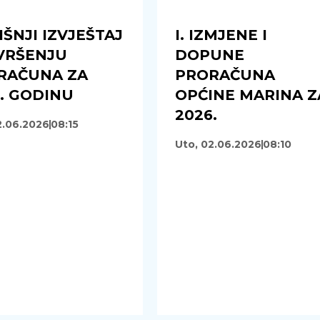
ŠNJI IZVJEŠTAJ
I. IZMJENE I
ZVRŠENJU
DOPUNE
RAČUNA ZA
PRORAČUNA
. GODINU
OPĆINE MARINA Z
2026.
2.06.2026
08:15
Uto, 02.06.2026
08:10