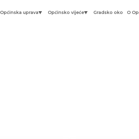
Općinska uprava
Općinsko vijeće
Gradsko oko
O Op
 došli na sl
nice Općine M