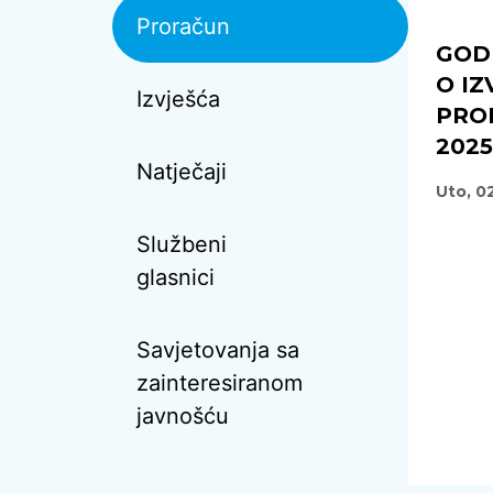
Proračun
GODI
O I
Izvješća
PRO
2025
Natječaji
Uto, 0
Službeni
glasnici
Savjetovanja sa
zainteresiranom
javnošću