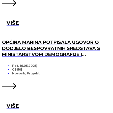
VIŠE
OPĆINA MARINA POTPISALA UGOVOR O
DODJELO BESPOVRATNIH SREDSTAVA S
MINISTARSTVOM DEMOGRAFIJE I
USELJENIŠTVA ZA PROJEKT UREĐENJA I
OPREMANJA DJEČJEG IGRALIŠTA U DV
Pet, 16.05.2025
09:50
MARINA, PO „KRIJESNICA“U POZORCU
Novosti
,
Projekti
VIŠE