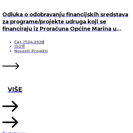
Odluka o odobravanju financijskih sredstava
za programe/projekte udruga koji se
financiraju iz Proračuna Općine Marina u
2025. godini
Čet, 17.04.2025
13:27
Novosti
,
Projekti
VIŠE