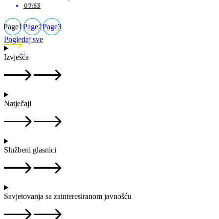
07:53
Page
1
Page
2
Page
3
Pogledaj sve
Izvješća
Natječaji
Službeni glasnici
Savjetovanja sa zainteresiranom javnošću