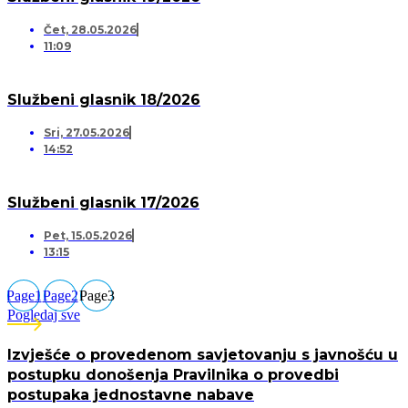
Čet, 28.05.2026
11:09
Službeni glasnik 18/2026
Sri, 27.05.2026
14:52
Službeni glasnik 17/2026
Pet, 15.05.2026
13:15
Page
1
Page
2
Page
3
Pogledaj sve
Izvješće o provedenom savjetovanju s javnošću u
postupku donošenja Pravilnika o provedbi
postupaka jednostavne nabave