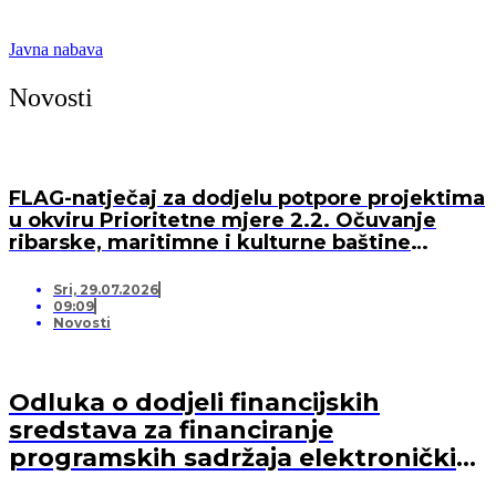
Javna nabava
Novosti
FLAG-natječaj za dodjelu potpore projektima
u okviru Prioritetne mjere 2.2. Očuvanje
ribarske, maritimne i kulturne baštine
lokalne zajednice te valorizacija resursnih
osnova prostora FLAG-a „Lanterna“ iz LRSR
Sri, 29.07.2026
2021. – 2027. FLAG-a „Lanterna”
09:09
Novosti
Odluka o dodjeli financijskih
sredstava za financiranje
programskih sadržaja elektroničkih
medija u 2026. godini (-za pružatelja