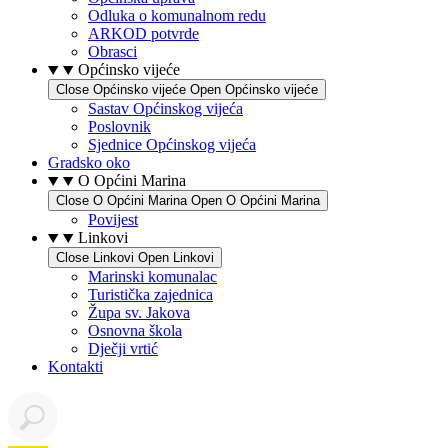
Odluka o komunalnom redu
ARKOD potvrde
Obrasci
Općinsko vijeće
Close Općinsko vijeće
Open Općinsko vijeće
Sastav Općinskog vijeća
Poslovnik
Sjednice Općinskog vijeća
Gradsko oko
O Općini Marina
Close O Općini Marina
Open O Općini Marina
Povijest
Linkovi
Close Linkovi
Open Linkovi
Marinski komunalac
Turistička zajednica
Župa sv. Jakova
Osnovna škola
Dječji vrtić
Kontakti