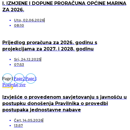
I. IZMJENE I DOPUNE PRORAČUNA OPĆINE MARINA
ZA 2026.
Uto, 02.06.2026
08:10
Prijedlog proračuna za 2026. godinu s
projekcijama za 2027. i 2028. godinu
Sri, 24.12.2025
07:53
Page
1
Page
2
Page
3
Pogledaj sve
Izvješće o provedenom savjetovanju s javnošću u
postupku donošenja Pravilnika o provedbi
postupaka jednostavne nabave
Čet, 14.05.2026
13:57