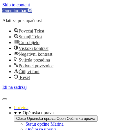
Skip to content
Open toolbar
Alati za pristupačnost
Povećaj Tekst
Smanji Tekst
Crno-bijelo
Viskoki kontrast
Negativni kontrast
Svijetla pozadina
Podvuci poveznice
Čitljivi font
Reset
Idi na sadržaj
Početna
Općinska uprava
Close Općinska uprava
Open Općinska uprava
Statut općine Marina
Općinska uprava