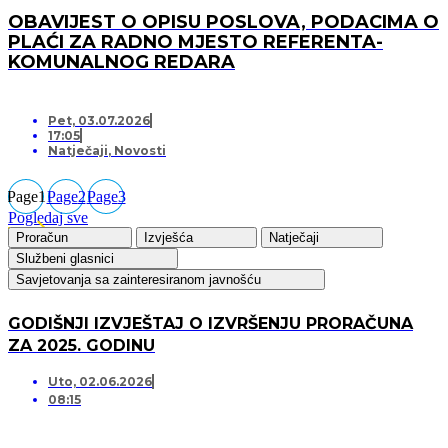
OBAVIJEST O OPISU POSLOVA, PODACIMA O
PLAĆI ZA RADNO MJESTO REFERENTA-
KOMUNALNOG REDARA
Pet, 03.07.2026
17:05
Natječaji
,
Novosti
Page
1
Page
2
Page
3
Pogledaj sve
Proračun
Izvješća
Natječaji
Službeni glasnici
Savjetovanja sa zainteresiranom javnošću
GODIŠNJI IZVJEŠTAJ O IZVRŠENJU PRORAČUNA
ZA 2025. GODINU
Uto, 02.06.2026
08:15