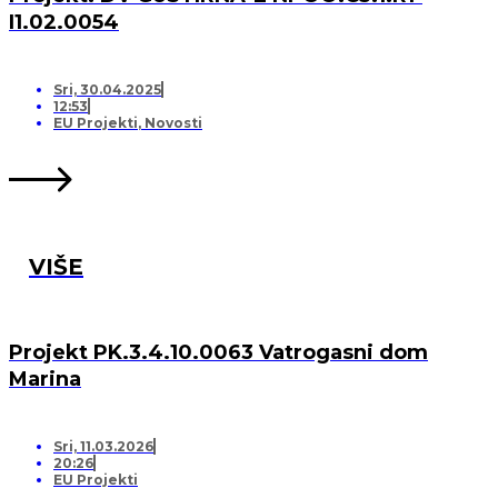
I1.02.0054
Sri, 30.04.2025
12:53
EU Projekti
,
Novosti
VIŠE
Projekt PK.3.4.10.0063 Vatrogasni dom
Marina
Sri, 11.03.2026
20:26
EU Projekti