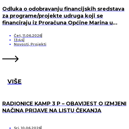
Odluka o odobravanju financijskih sredstava
za programe/projekte udruga koji se
financiraju iz Proračuna Općine Marina u
2026. godini
Čet, 11.06.2026
13:44
Novosti
,
Projekti
VIŠE
RADIONICE KAMP 3 P – OBAVIJEST O IZMJENI
NAČINA PRIJAVE NA LISTU ČEKANJA
Sri, 10.06.2026