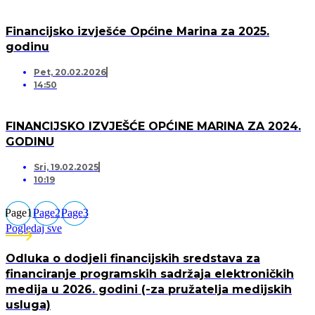
Financijsko izvješće Općine Marina za 2025.
godinu
Pet, 20.02.2026
14:50
FINANCIJSKO IZVJEŠĆE OPĆINE MARINA ZA 2024.
GODINU
Sri, 19.02.2025
10:19
Page
1
Page
2
Page
3
Pogledaj sve
Odluka o dodjeli financijskih sredstava za
financiranje programskih sadržaja elektroničkih
medija u 2026. godini (-za pružatelja medijskih
usluga)