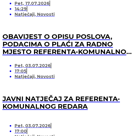
Pet, 17.07.2026
medijskih usluga)
14:29
Natječaji
,
Novosti
OBAVIJEST O OPISU POSLOVA,
PODACIMA O PLAĆI ZA RADNO
MJESTO REFERENTA-KOMUNALNOG
REDARA
Pet, 03.07.2026
17:05
Natječaji
,
Novosti
JAVNI NATJEČAJ ZA REFERENTA-
KOMUNALNOG REDARA
Pet, 03.07.2026
17:00