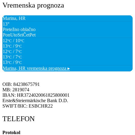
Vremenska prognoza
Marina, HR
13°
Pretežno oblačno
Pon
Uto
Sri
Čet
Pet
12
/ 10
°C
°C
13
/ 9
°C
°C
12
/ 7
°C
°C
13
/ 7
°C
°C
13
/ 9
°C
°C
Marina, HR
vremenska prognoza ▸
OIB: 84238675791
MB: 2819074
IBAN: HR3724020061825800001
Erste&Steiermärkische Bank D.D.
SWIFT/BIC: ESBCHR22
TELEFON
Protokol