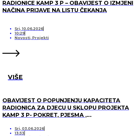
RADIONICE KAMP 3 P – OBAVIJEST O IZMJENI
NAČINA PRIJAVE NA LISTU ČEKANJA
Sri, 10.06.2026
10:29
Novosti
,
Projekti
VIŠE
OBAVIJEST O POPUNJENJU KAPACITETA
RADIONICA ZA DJECU U SKLOPU PROJEKTA
KAMP 3 P- POKRET, PJESMA ,
PRIJATELJSTVO I OTVARANJU PRJAVA ZA
LISTU ČEKANJA
Sri, 03.06.2026
13:33