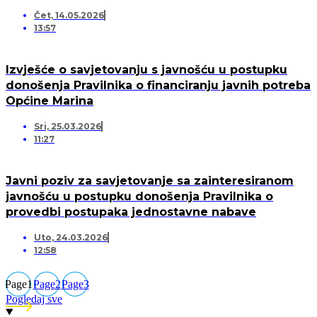
Čet, 14.05.2026
13:57
Izvješće o savjetovanju s javnošću u postupku
donošenja Pravilnika o financiranju javnih potreba
Općine Marina
Sri, 25.03.2026
11:27
Javni poziv za savjetovanje sa zainteresiranom
javnošću u postupku donošenja Pravilnika o
provedbi postupaka jednostavne nabave
Uto, 24.03.2026
12:58
Page
1
Page
2
Page
3
Pogledaj sve