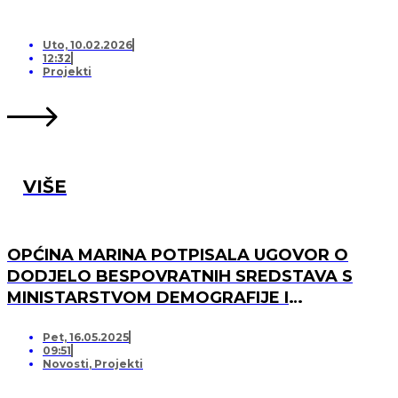
Uto, 10.02.2026
12:32
Projekti
VIŠE
OPĆINA MARINA POTPISALA UGOVOR O
DODJELO BESPOVRATNIH SREDSTAVA S
MINISTARSTVOM DEMOGRAFIJE I
USELJENIŠTVA ZA PROJEKT UREĐENJA I
OPREMANJA DJEČJEG IGRALIŠTA U
Pet, 16.05.2025
09:51
SVINCIMA
Novosti
,
Projekti