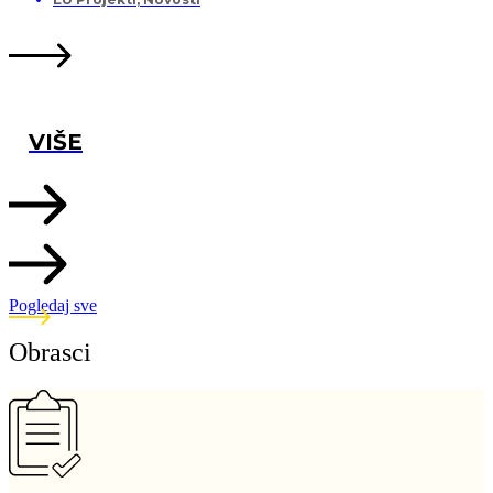
VIŠE
Pogledaj sve
Obrasci