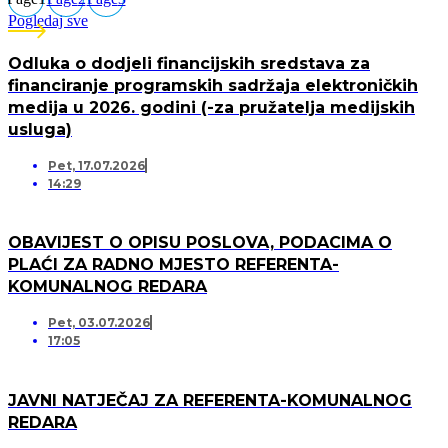
Pogledaj sve
Odluka o dodjeli financijskih sredstava za
financiranje programskih sadržaja elektroničkih
medija u 2026. godini (-za pružatelja medijskih
usluga)
Pet, 17.07.2026
14:29
OBAVIJEST O OPISU POSLOVA, PODACIMA O
PLAĆI ZA RADNO MJESTO REFERENTA-
KOMUNALNOG REDARA
Pet, 03.07.2026
17:05
JAVNI NATJEČAJ ZA REFERENTA-KOMUNALNOG
REDARA