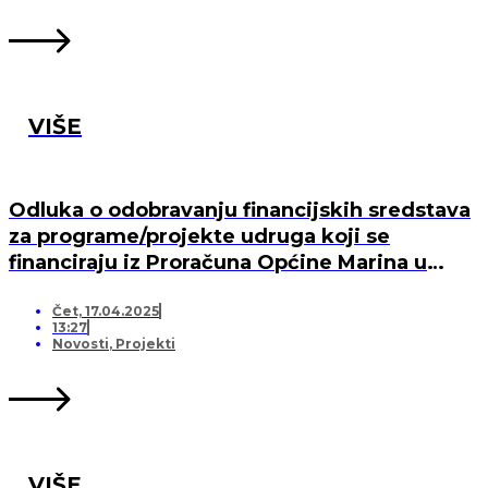
VIŠE
Odluka o odobravanju financijskih sredstava
za programe/projekte udruga koji se
financiraju iz Proračuna Općine Marina u
2025. godini
Čet, 17.04.2025
13:27
Novosti
,
Projekti
VIŠE