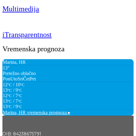
Multimedija
iTransparentnost
Vremenska prognoza
Marina, HR
13°
Pretežno oblačno
Pon
Uto
Sri
Čet
Pet
12
/ 10
°C
°C
13
/ 9
°C
°C
12
/ 7
°C
°C
13
/ 7
°C
°C
13
/ 9
°C
°C
Marina, HR
vremenska prognoza ▸
OIB: 84238675791