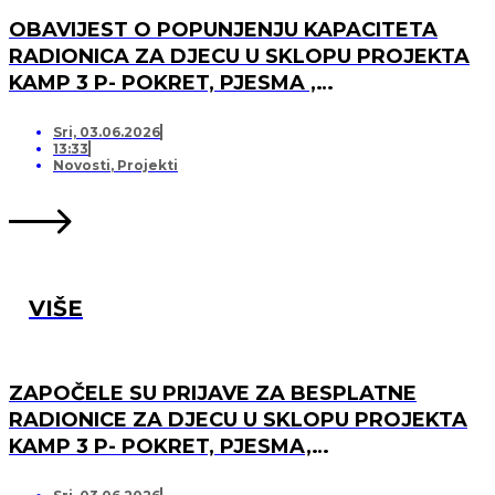
OBAVIJEST O POPUNJENJU KAPACITETA
RADIONICA ZA DJECU U SKLOPU PROJEKTA
KAMP 3 P- POKRET, PJESMA ,
PRIJATELJSTVO I OTVARANJU PRJAVA ZA
LISTU ČEKANJA
Sri, 03.06.2026
13:33
Novosti
,
Projekti
VIŠE
ZAPOČELE SU PRIJAVE ZA BESPLATNE
RADIONICE ZA DJECU U SKLOPU PROJEKTA
KAMP 3 P- POKRET, PJESMA,
PRIJATELJSTVO!