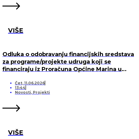
VIŠE
Odluka o odobravanju financijskih sredstava
za programe/projekte udruga koji se
financiraju iz Proračuna Općine Marina u
2026. godini
Čet, 11.06.2026
13:44
Novosti
,
Projekti
VIŠE