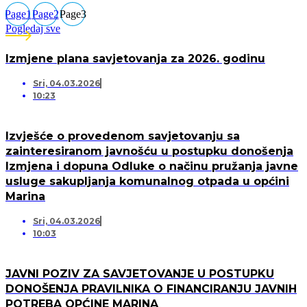
Page
1
Page
2
Page
3
Pogledaj sve
Izmjene plana savjetovanja za 2026. godinu
Sri, 04.03.2026
10:23
Izvješće o provedenom savjetovanju sa
zainteresiranom javnošću u postupku donošenja
Izmjena i dopuna Odluke o načinu pružanja javne
usluge sakupljanja komunalnog otpada u općini
Marina
Sri, 04.03.2026
10:03
JAVNI POZIV ZA SAVJETOVANJE U POSTUPKU
DONOŠENJA PRAVILNIKA O FINANCIRANJU JAVNIH
POTREBA OPĆINE MARINA