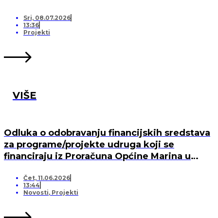
Sri, 08.07.2026
13:36
Projekti
VIŠE
Odluka o odobravanju financijskih sredstava
za programe/projekte udruga koji se
financiraju iz Proračuna Općine Marina u
2026. godini
Čet, 11.06.2026
13:44
Novosti
,
Projekti