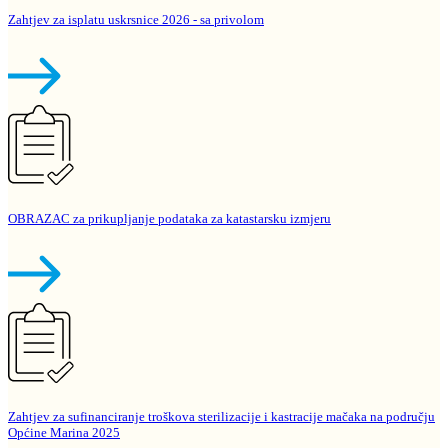
Zahtjev za isplatu uskrsnice 2026 - sa privolom
OBRAZAC za prikupljanje podataka za katastarsku izmjeru
Zahtjev za sufinanciranje troškova sterilizacije i kastracije mačaka na području
Općine Marina 2025