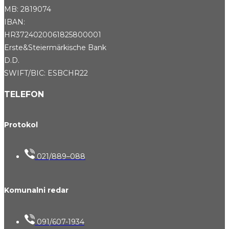
MB: 2819074
IBAN:
HR3724020061825800001
Erste&Steiermärkische Bank
D.D.
SWIFT/BIC: ESBCHR22
TELEFON
Protokol
021/889–088
Komunalni redar
091/607-1934