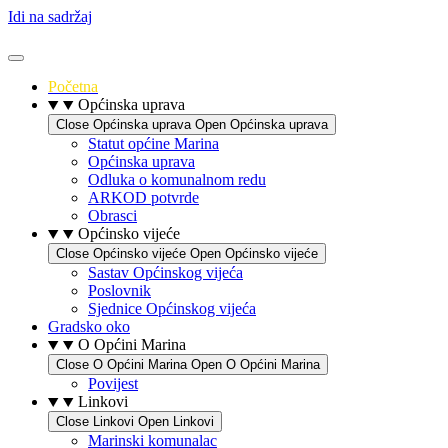
Idi na sadržaj
Početna
Općinska uprava
Close Općinska uprava
Open Općinska uprava
Statut općine Marina
Općinska uprava
Odluka o komunalnom redu
ARKOD potvrde
Obrasci
Općinsko vijeće
Close Općinsko vijeće
Open Općinsko vijeće
Sastav Općinskog vijeća
Poslovnik
Sjednice Općinskog vijeća
Gradsko oko
O Općini Marina
Close O Općini Marina
Open O Općini Marina
Povijest
Linkovi
Close Linkovi
Open Linkovi
Marinski komunalac