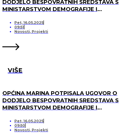
DODJELO BESPOVRATNIH SREDSTAVA S
MINISTARSTVOM DEMOGRAFIJE I
USELJENIŠTVA ZA PROJEKT UREĐENJA I
OPREMANJA DJEČJEG IGRALIŠTA U
Pet, 16.05.2025
09:51
SVINCIMA
Novosti
,
Projekti
VIŠE
OPĆINA MARINA POTPISALA UGOVOR O
DODJELO BESPOVRATNIH SREDSTAVA S
MINISTARSTVOM DEMOGRAFIJE I
USELJENIŠTVA ZA PROJEKT UREĐENJA I
OPREMANJA DJEČJEG IGRALIŠTA U DV
Pet, 16.05.2025
09:50
MARINA, PO „KRIJESNICA“U POZORCU
Novosti
,
Projekti