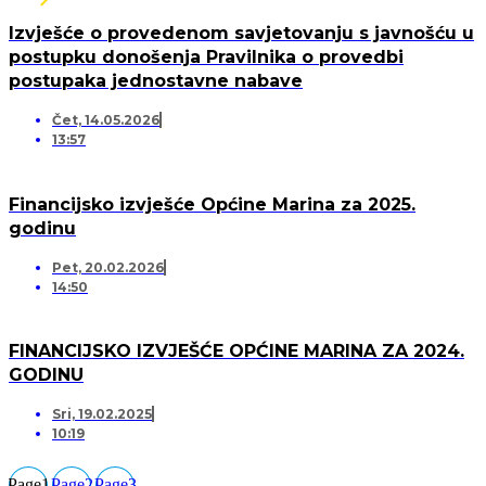
Izvješće o provedenom savjetovanju s javnošću u
postupku donošenja Pravilnika o provedbi
postupaka jednostavne nabave
Čet, 14.05.2026
13:57
Financijsko izvješće Općine Marina za 2025.
godinu
Pet, 20.02.2026
14:50
FINANCIJSKO IZVJEŠĆE OPĆINE MARINA ZA 2024.
GODINU
Sri, 19.02.2025
10:19
Page
1
Page
2
Page
3