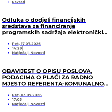
Novosti
Odluka o dodjeli financijskih
sredstava za financiranje
programskih sadržaja elektroničkih
medija u 2026. godini (-za pružatelja
Pet, 17.07.2026
medijskih usluga)
14:29
Natječaji
,
Novosti
OBAVIJEST O OPISU POSLOVA,
PODACIMA O PLAĆI ZA RADNO
MJESTO REFERENTA-KOMUNALNOG
REDARA
Pet, 03.07.2026
17:05
Natječaji
,
Novosti