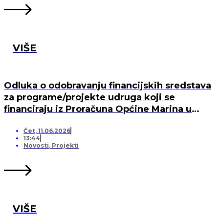
VIŠE
Odluka o odobravanju financijskih sredstava
za programe/projekte udruga koji se
financiraju iz Proračuna Općine Marina u
2026. godini
Čet, 11.06.2026
13:44
Novosti
,
Projekti
VIŠE