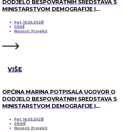
DODJELO BESPOVRATNIH SREDSTAVA S
MINISTARSTVOM DEMOGRAFIJE I
USELJENIŠTVA ZA PROJEKT UREĐENJA I
OPREMANJA DJEČJEG IGRALIŠTA U
Pet, 16.05.2025
09:51
SVINCIMA
Novosti
,
Projekti
VIŠE
OPĆINA MARINA POTPISALA UGOVOR O
DODJELO BESPOVRATNIH SREDSTAVA S
MINISTARSTVOM DEMOGRAFIJE I
USELJENIŠTVA ZA PROJEKT UREĐENJA I
OPREMANJA DJEČJEG IGRALIŠTA U DV
Pet, 16.05.2025
09:50
MARINA, PO „KRIJESNICA“U POZORCU
Novosti
,
Projekti