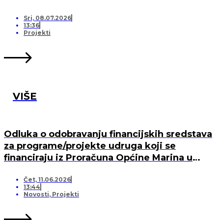
Sri, 08.07.2026
13:36
Projekti
VIŠE
Odluka o odobravanju financijskih sredstava
za programe/projekte udruga koji se
financiraju iz Proračuna Općine Marina u
2026. godini
Čet, 11.06.2026
13:44
Novosti
,
Projekti