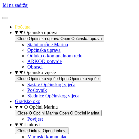
Idi na sadržaj
Početna
Općinska uprava
Close Općinska uprava
Open Općinska uprava
Statut općine Marina
Općinska uprava
Odluka o komunalnom redu
ARKOD potvrde
Obrasci
Općinsko vijeće
Close Općinsko vijeće
Open Općinsko vijeće
Sastav Općinskog vijeća
Poslovnik
Sjednice Općinskog vijeća
Gradsko oko
O Općini Marina
Close O Općini Marina
Open O Općini Marina
Povijest
Linkovi
Close Linkovi
Open Linkovi
Marinski komunalac