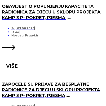
OBAVIJEST O POPUNJENJU KAPACITETA
RADIONICA ZA DJECU U SKLOPU PROJEKTA
KAMP 3 P- POKRET, PJESMA ,
PRIJATELJSTVO I OTVARANJU PRJAVA ZA
LISTU ČEKANJA
Sri, 03.06.2026
13:33
Novosti
,
Projekti
VIŠE
ZAPOČELE SU PRIJAVE ZA BESPLATNE
RADIONICE ZA DJECU U SKLOPU PROJEKTA
KAMP 3 P- POKRET, PJESMA,
PRIJATELJSTVO!