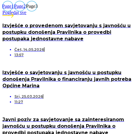
Page
1
Page
2
Page
3
Pogledaj sve
Izvješće o provedenom savjetovanju s javnošću u
postupku donošenja Pravilnika o provedbi
postupaka jednostavne nabave
Čet, 14.05.2026
13:57
Izvješće o savjetovanju s javnošću u postupku
donošenja Pravilnika o financiranju javnih potreba
Općine Marina
Sri, 25.03.2026
11:27
Javni poziv za savjetovanje sa zainteresiranom
javnošću u postupku donošenja Pravilnika o
provedbi postupaka jednostavne nabave