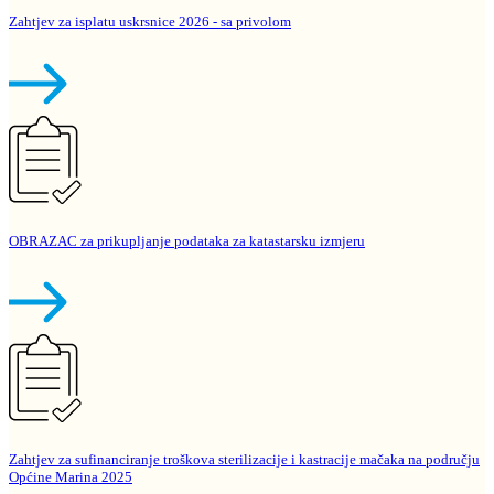
Zahtjev za isplatu uskrsnice 2026 - sa privolom
OBRAZAC za prikupljanje podataka za katastarsku izmjeru
Zahtjev za sufinanciranje troškova sterilizacije i kastracije mačaka na području
Općine Marina 2025