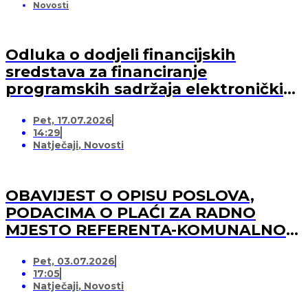
Novosti
Odluka o dodjeli financijskih
sredstava za financiranje
programskih sadržaja elektroničkih
medija u 2026. godini (-za pružatelja
Pet, 17.07.2026
medijskih usluga)
14:29
Natječaji
,
Novosti
OBAVIJEST O OPISU POSLOVA,
PODACIMA O PLAĆI ZA RADNO
MJESTO REFERENTA-KOMUNALNOG
REDARA
Pet, 03.07.2026
17:05
Natječaji
,
Novosti