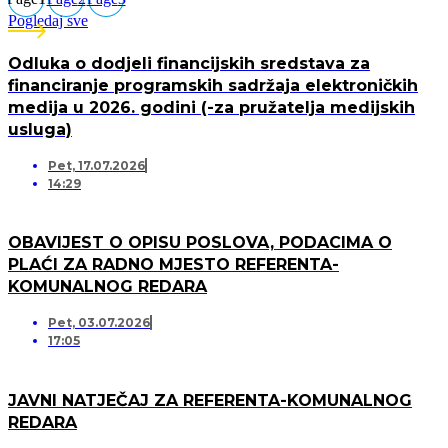
Pogledaj sve
Odluka o dodjeli financijskih sredstava za
financiranje programskih sadržaja elektroničkih
medija u 2026. godini (-za pružatelja medijskih
usluga)
Pet, 17.07.2026
14:29
OBAVIJEST O OPISU POSLOVA, PODACIMA O
PLAĆI ZA RADNO MJESTO REFERENTA-
KOMUNALNOG REDARA
Pet, 03.07.2026
17:05
JAVNI NATJEČAJ ZA REFERENTA-KOMUNALNOG
REDARA