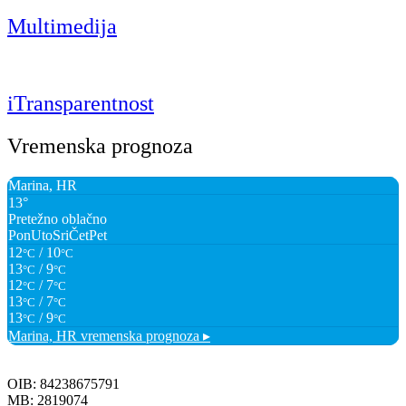
Multimedija
iTransparentnost
Vremenska prognoza
Marina, HR
13°
Pretežno oblačno
Pon
Uto
Sri
Čet
Pet
12
/ 10
°C
°C
13
/ 9
°C
°C
12
/ 7
°C
°C
13
/ 7
°C
°C
13
/ 9
°C
°C
Marina, HR
vremenska prognoza ▸
OIB: 84238675791
MB: 2819074