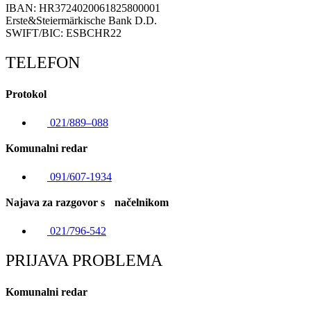
IBAN: HR3724020061825800001
Erste&Steiermärkische Bank D.D.
SWIFT/BIC: ESBCHR22
TELEFON
Protokol
021/889–088
Komunalni redar
091/607-1934
Najava za razgovor s načelnikom
021/796-542
PRIJAVA PROBLEMA
Komunalni redar