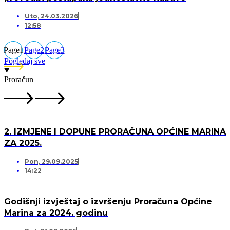
Uto, 24.03.2026
12:58
Page
1
Page
2
Page
3
Pogledaj sve
Proračun
2. IZMJENE I DOPUNE PRORAČUNA OPĆINE MARINA
ZA 2025.
Pon, 29.09.2025
14:22
Godišnji izvještaj o izvršenju Proračuna Općine
Marina za 2024. godinu