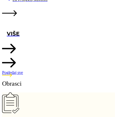
VIŠE
Pogledaj sve
Obrasci