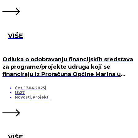
VIŠE
Odluka o odobravanju financijskih sredstava
za programe/projekte udruga koji se
financiraju iz Proračuna Općine Marina u
2025. godini
Čet, 17.04.2025
13:27
Novosti
,
Projekti
VIŠE