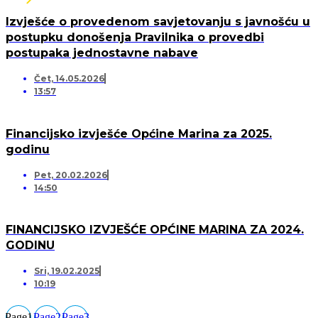
Izvješće o provedenom savjetovanju s javnošću u
postupku donošenja Pravilnika o provedbi
postupaka jednostavne nabave
Čet, 14.05.2026
13:57
Financijsko izvješće Općine Marina za 2025.
godinu
Pet, 20.02.2026
14:50
FINANCIJSKO IZVJEŠĆE OPĆINE MARINA ZA 2024.
GODINU
Sri, 19.02.2025
10:19
Page
1
Page
2
Page
3