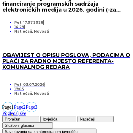
financiranje programskih sadržaja
elektroničkih medija u 2026. godini (-za
pružatelja medijskih usluga)
Pet, 17.07.2026
14:29
Natječaji
,
Novosti
OBAVIJEST O OPISU POSLOVA, PODACIMA O
PLAĆI ZA RADNO MJESTO REFERENTA-
KOMUNALNOG REDARA
Pet, 03.07.2026
17:05
Natječaji
,
Novosti
Page
1
Page
2
Page
3
Pogledaj sve
Proračun
Izvješća
Natječaji
Službeni glasnici
Savjetovanja sa zainteresiranom javnošću