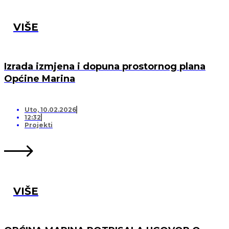
VIŠE
Izrada izmjena i dopuna prostornog plana
Općine Marina
Uto, 10.02.2026
12:32
Projekti
VIŠE