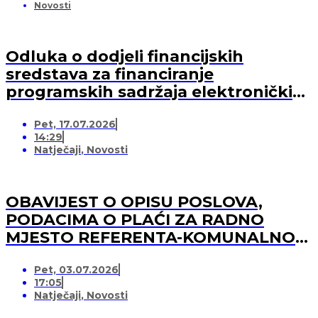
Novosti
Odluka o dodjeli financijskih
sredstava za financiranje
programskih sadržaja elektroničkih
medija u 2026. godini (-za pružatelja
Pet, 17.07.2026
medijskih usluga)
14:29
Natječaji
,
Novosti
OBAVIJEST O OPISU POSLOVA,
PODACIMA O PLAĆI ZA RADNO
MJESTO REFERENTA-KOMUNALNOG
REDARA
Pet, 03.07.2026
17:05
Natječaji
,
Novosti