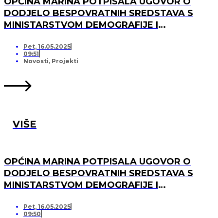
OPĆINA MARINA POTPISALA UGOVOR O
DODJELO BESPOVRATNIH SREDSTAVA S
MINISTARSTVOM DEMOGRAFIJE I
USELJENIŠTVA ZA PROJEKT UREĐENJA I
OPREMANJA DJEČJEG IGRALIŠTA U
Pet, 16.05.2025
09:51
SVINCIMA
Novosti
,
Projekti
VIŠE
OPĆINA MARINA POTPISALA UGOVOR O
DODJELO BESPOVRATNIH SREDSTAVA S
MINISTARSTVOM DEMOGRAFIJE I
USELJENIŠTVA ZA PROJEKT UREĐENJA I
OPREMANJA DJEČJEG IGRALIŠTA U DV
Pet, 16.05.2025
09:50