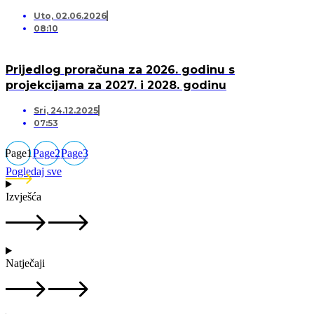
Uto, 02.06.2026
08:10
Prijedlog proračuna za 2026. godinu s
projekcijama za 2027. i 2028. godinu
Sri, 24.12.2025
07:53
Page
1
Page
2
Page
3
Pogledaj sve
Izvješća
Natječaji