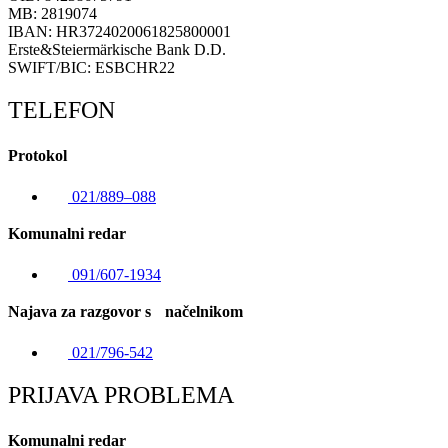
MB: 2819074
IBAN: HR3724020061825800001
Erste&Steiermärkische Bank D.D.
SWIFT/BIC: ESBCHR22
TELEFON
Protokol
021/889–088
Komunalni redar
091/607-1934
Najava za razgovor s načelnikom
021/796-542
PRIJAVA PROBLEMA
Komunalni redar