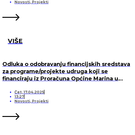
MARINA, PO „KRIJESNICA“U POZORCU
Novosti
,
Projekti
VIŠE
Odluka o odobravanju financijskih sredstava
za programe/projekte udruga koji se
financiraju iz Proračuna Općine Marina u
2025. godini
Čet, 17.04.2025
13:27
Novosti
,
Projekti