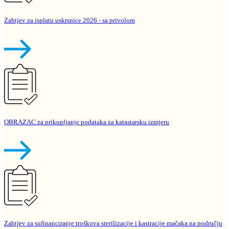
Zahtjev za isplatu uskrsnice 2026 - sa privolom
OBRAZAC za prikupljanje podataka za katastarsku izmjeru
Zahtjev za sufinanciranje troškova sterilizacije i kastracije mačaka na području