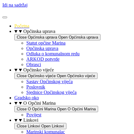
Idi na sadržaj
Početna
Općinska uprava
Close Općinska uprava
Open Općinska uprava
Statut općine Marina
Općinska uprava
Odluka o komunalnom redu
ARKOD potvrde
Obrasci
Općinsko vijeće
Close Općinsko vijeće
Open Općinsko vijeće
Sastav Općinskog vijeća
Poslovnik
Sjednice Općinskog vijeća
Gradsko oko
O Općini Marina
Close O Općini Marina
Open O Općini Marina
Povijest
Linkovi
Close Linkovi
Open Linkovi
Marinski komunalac