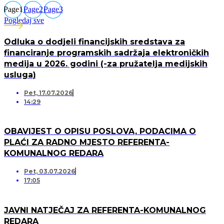
Page
1
Page
2
Page
3
Pogledaj sve
Odluka o dodjeli financijskih sredstava za
financiranje programskih sadržaja elektroničkih
medija u 2026. godini (-za pružatelja medijskih
usluga)
Pet, 17.07.2026
14:29
OBAVIJEST O OPISU POSLOVA, PODACIMA O
PLAĆI ZA RADNO MJESTO REFERENTA-
KOMUNALNOG REDARA
Pet, 03.07.2026
17:05
JAVNI NATJEČAJ ZA REFERENTA-KOMUNALNOG
REDARA