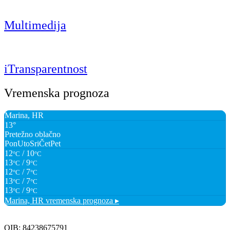
Multimedija
iTransparentnost
Vremenska prognoza
Marina, HR
13°
Pretežno oblačno
Pon
Uto
Sri
Čet
Pet
12
/ 10
°C
°C
13
/ 9
°C
°C
12
/ 7
°C
°C
13
/ 7
°C
°C
13
/ 9
°C
°C
Marina, HR
vremenska prognoza ▸
OIB: 84238675791