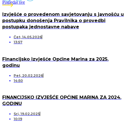
Pogledaj sve
Izvješće o provedenom savjetovanju s javnošću u
postupku donošenja Pravilnika o provedbi
postupaka jednostavne nabave
Čet, 14.05.2026
13:57
Financijsko izvješće Općine Marina za 2025.
godinu
Pet, 20.02.2026
14:50
FINANCIJSKO IZVJEŠĆE OPĆINE MARINA ZA 2024.
GODINU
Sri, 19.02.2025
10:19