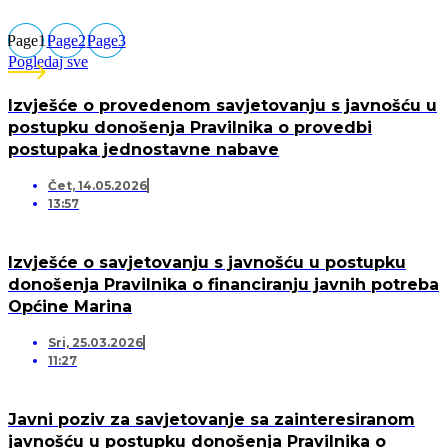
Page
1
Page
2
Page
3
Pogledaj sve
Izvješće o provedenom savjetovanju s javnošću u
postupku donošenja Pravilnika o provedbi
postupaka jednostavne nabave
Čet, 14.05.2026
13:57
Izvješće o savjetovanju s javnošću u postupku
donošenja Pravilnika o financiranju javnih potreba
Općine Marina
Sri, 25.03.2026
11:27
Javni poziv za savjetovanje sa zainteresiranom
javnošću u postupku donošenja Pravilnika o