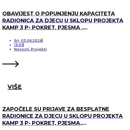
OBAVIJEST O POPUNJENJU KAPACITETA
RADIONICA ZA DJECU U SKLOPU PROJEKTA
KAMP 3 P- POKRET, PJESMA ,
PRIJATELJSTVO I OTVARANJU PRJAVA ZA
LISTU ČEKANJA
Sri, 03.06.2026
13:33
Novosti
,
Projekti
VIŠE
ZAPOČELE SU PRIJAVE ZA BESPLATNE
RADIONICE ZA DJECU U SKLOPU PROJEKTA
KAMP 3 P- POKRET, PJESMA,