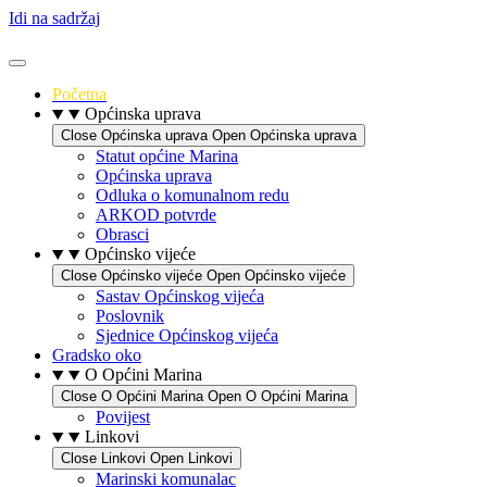
Idi na sadržaj
Početna
Općinska uprava
Close Općinska uprava
Open Općinska uprava
Statut općine Marina
Općinska uprava
Odluka o komunalnom redu
ARKOD potvrde
Obrasci
Općinsko vijeće
Close Općinsko vijeće
Open Općinsko vijeće
Sastav Općinskog vijeća
Poslovnik
Sjednice Općinskog vijeća
Gradsko oko
O Općini Marina
Close O Općini Marina
Open O Općini Marina
Povijest
Linkovi
Close Linkovi
Open Linkovi
Marinski komunalac