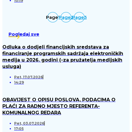
10:19
Page
1
Page
2
Page
3
Pogledaj sve
Odluka o dodjeli financijskih sredstava za
financiranje programskih sadržaja elektroničkih
medija u 2026. godini (-za pružatelja medijskih
usluga)
Pet, 17.07.2026
14:29
OBAVIJEST O OPISU POSLOVA, PODACIMA O
PLAĆI ZA RADNO MJESTO REFERENTA-
KOMUNALNOG REDARA
Pet, 03.07.2026
17:05