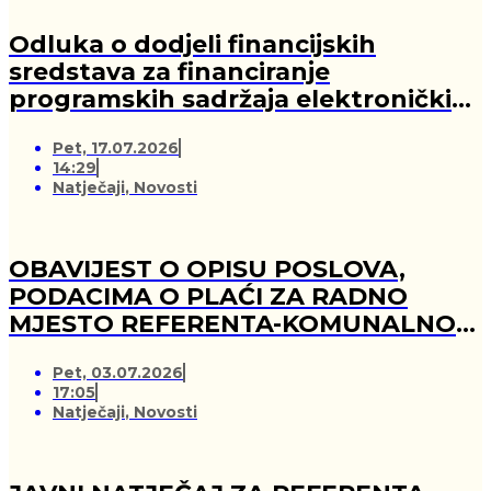
Odluka o dodjeli financijskih
sredstava za financiranje
programskih sadržaja elektroničkih
medija u 2026. godini (-za pružatelja
Pet, 17.07.2026
medijskih usluga)
14:29
Natječaji
,
Novosti
OBAVIJEST O OPISU POSLOVA,
PODACIMA O PLAĆI ZA RADNO
MJESTO REFERENTA-KOMUNALNOG
REDARA
Pet, 03.07.2026
17:05
Natječaji
,
Novosti