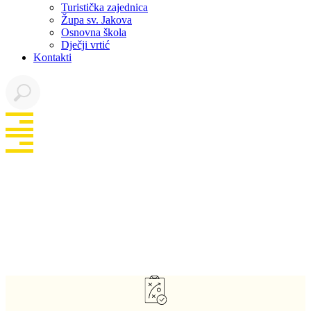
Turistička zajednica
Župa sv. Jakova
Osnovna škola
Dječji vrtić
Kontakti
Dobro došli na
službene stranice
Općine Marina