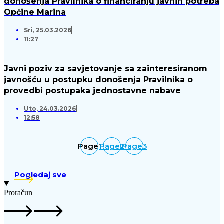
donošenja Pravilnika o financiranju javnih potreba
Općine Marina
Sri, 25.03.2026
11:27
Javni poziv za savjetovanje sa zainteresiranom
javnošću u postupku donošenja Pravilnika o
provedbi postupaka jednostavne nabave
Uto, 24.03.2026
12:58
Page
1
Page
2
Page
3
Pogledaj sve
Proračun