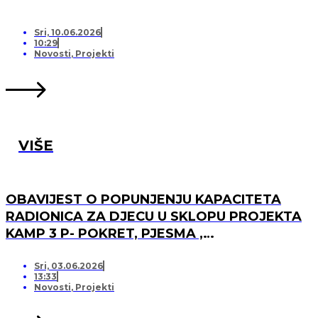
Sri, 10.06.2026
10:29
Novosti
,
Projekti
VIŠE
OBAVIJEST O POPUNJENJU KAPACITETA
RADIONICA ZA DJECU U SKLOPU PROJEKTA
KAMP 3 P- POKRET, PJESMA ,
PRIJATELJSTVO I OTVARANJU PRJAVA ZA
LISTU ČEKANJA
Sri, 03.06.2026
13:33
Novosti
,
Projekti