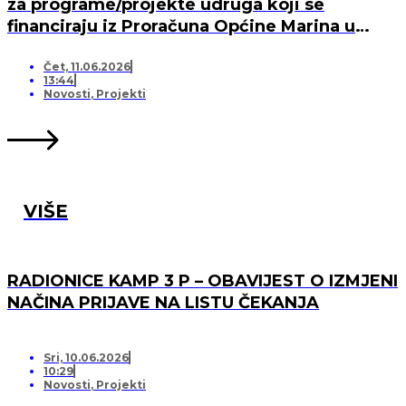
za programe/projekte udruga koji se
financiraju iz Proračuna Općine Marina u
2026. godini
Čet, 11.06.2026
13:44
Novosti
,
Projekti
VIŠE
RADIONICE KAMP 3 P – OBAVIJEST O IZMJENI
NAČINA PRIJAVE NA LISTU ČEKANJA
Sri, 10.06.2026
10:29
Novosti
,
Projekti