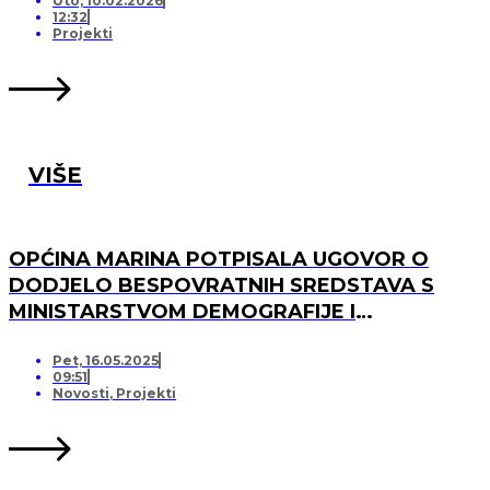
Uto, 10.02.2026
12:32
Projekti
VIŠE
OPĆINA MARINA POTPISALA UGOVOR O
DODJELO BESPOVRATNIH SREDSTAVA S
MINISTARSTVOM DEMOGRAFIJE I
USELJENIŠTVA ZA PROJEKT UREĐENJA I
OPREMANJA DJEČJEG IGRALIŠTA U
Pet, 16.05.2025
09:51
SVINCIMA
Novosti
,
Projekti