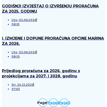
GODIŠNJI IZVJEŠTAJ O IZVRŠENJU PRORAČUNA
ZA 2025. GODINU
Uto, 02.06.2026
08:15
I. IZMJENE I DOPUNE PRORAČUNA OPĆINE MARINA
ZA 2026.
Uto, 02.06.2026
08:10
Prijedlog proračuna za 2026. godinu s
projekcijama za 2027. i 2028. godinu
Sri, 24.12.2025
07:53
Page
1
Page
2
Page
3