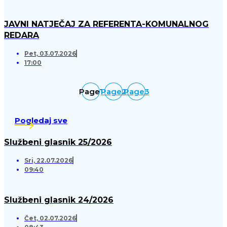
JAVNI NATJEČAJ ZA REFERENTA-KOMUNALNOG
REDARA
Pet, 03.07.2026
17:00
Page
1
Page
2
Page
3
Pogledaj sve
Službeni glasnik 25/2026
Sri, 22.07.2026
09:40
Službeni glasnik 24/2026
Čet, 02.07.2026