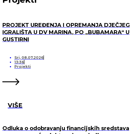
PROJEKT UREĐENJA I OPREMANJA DJEČJEG
IGRALIŠTA U DV MARINA, PO „BUBAMARA“ U
GUSTIRNI
Sri, 08.07.2026
13:36
Projekti
VIŠE
Odluka o odobravanju financijskih sredstava