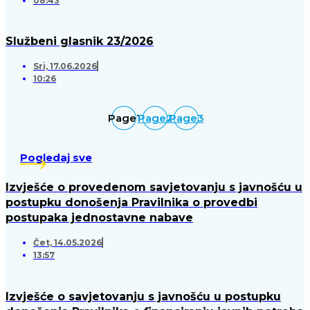
08:43
Službeni glasnik 23/2026
Sri, 17.06.2026
10:26
Page
1
Page
2
Page
3
Pogledaj sve
Izvješće o provedenom savjetovanju s javnošću u
postupku donošenja Pravilnika o provedbi
postupaka jednostavne nabave
Čet, 14.05.2026
13:57
Izvješće o savjetovanju s javnošću u postupku