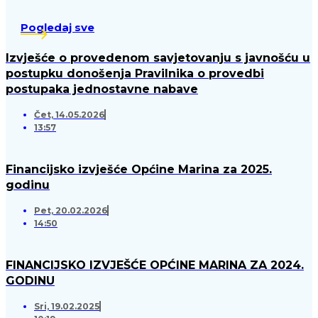
Pogledaj sve
Izvješće o provedenom savjetovanju s javnošću u
postupku donošenja Pravilnika o provedbi
postupaka jednostavne nabave
Čet, 14.05.2026
13:57
Financijsko izvješće Općine Marina za 2025.
godinu
Pet, 20.02.2026
14:50
FINANCIJSKO IZVJEŠĆE OPĆINE MARINA ZA 2024.
GODINU
Sri, 19.02.2025