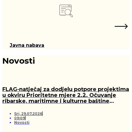
Javna nabava
Novosti
FLAG-natječaj za dodjelu potpore projektima
u okviru Prioritetne mjere 2.2. Očuvanje
ribarske, maritimne i kulturne baštine
lokalne zajednice te valorizacija resursnih
osnova prostora FLAG-a „Lanterna“ iz LRSR
Sri, 29.07.2026
2021. – 2027. FLAG-a „Lanterna”
09:09
Novosti