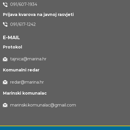
091/607-1934
Prijava kvarova na javnoj rasvjeti
091/617-1242
E-MAIL
Protokol
tajnica@marina.hr
Komunalni redar
redar@marina.hr
Marinski komunalac
marinski.komunalac@gmail.com