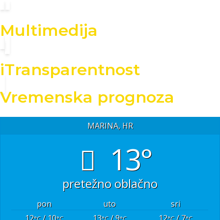
Multimedija
iTransparentnost
Vremenska prognoza
MARINA, HR
13°
pretežno oblačno
pon
uto
sri
12
/ 10
13
/ 9
12
/ 7
°C
°C
°C
°C
°C
°C