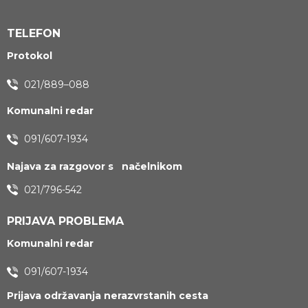
TELEFON
Protokol
021/889–088
Komunalni redar
091/607-1934
Najava za razgovor s načelnikom
021/796-542
PRIJAVA PROBLEMA
Komunalni redar
091/607-1934
Prijava održavanja nerazvrstanih cesta