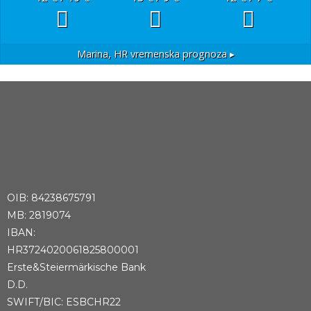
Marina, HR
vremenska prognoza ▸
OIB: 84238675791
MB: 2819074
IBAN:
HR3724020061825800001
Erste&Steiermärkische Bank
D.D.
SWIFT/BIC: ESBCHR22