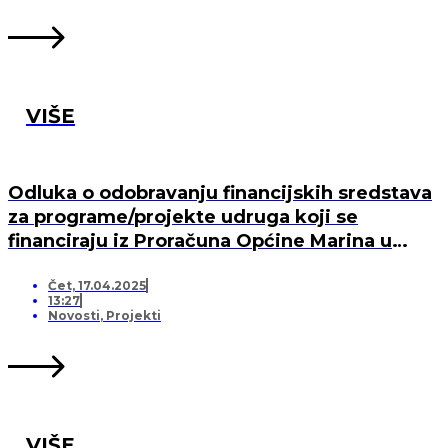
VIŠE
Odluka o odobravanju financijskih sredstava
za programe/projekte udruga koji se
financiraju iz Proračuna Općine Marina u
2025. godini
Čet, 17.04.2025
13:27
Novosti
,
Projekti
VIŠE