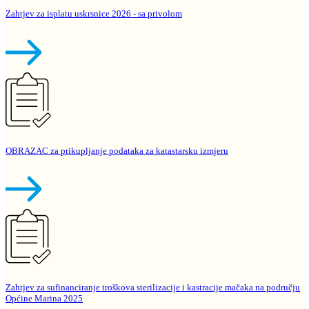
Zahtjev za isplatu uskrsnice 2026 - sa privolom
OBRAZAC za prikupljanje podataka za katastarsku izmjeru
Zahtjev za sufinanciranje troškova sterilizacije i kastracije mačaka na području
Općine Marina 2025