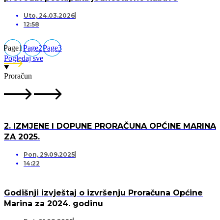
Uto, 24.03.2026
12:58
Page
1
Page
2
Page
3
Pogledaj sve
Proračun
2. IZMJENE I DOPUNE PRORAČUNA OPĆINE MARINA
ZA 2025.
Pon, 29.09.2025
14:22
Godišnji izvještaj o izvršenju Proračuna Općine
Marina za 2024. godinu