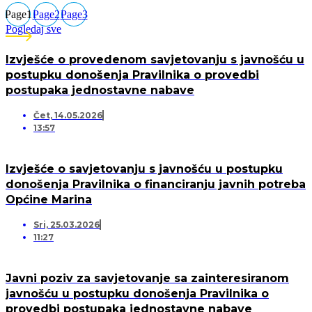
Page
1
Page
2
Page
3
Pogledaj sve
Izvješće o provedenom savjetovanju s javnošću u
postupku donošenja Pravilnika o provedbi
postupaka jednostavne nabave
Čet, 14.05.2026
13:57
Izvješće o savjetovanju s javnošću u postupku
donošenja Pravilnika o financiranju javnih potreba
Općine Marina
Sri, 25.03.2026
11:27
Javni poziv za savjetovanje sa zainteresiranom
javnošću u postupku donošenja Pravilnika o
provedbi postupaka jednostavne nabave