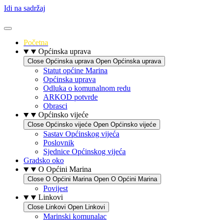
Idi na sadržaj
Početna
Općinska uprava
Close Općinska uprava
Open Općinska uprava
Statut općine Marina
Općinska uprava
Odluka o komunalnom redu
ARKOD potvrde
Obrasci
Općinsko vijeće
Close Općinsko vijeće
Open Općinsko vijeće
Sastav Općinskog vijeća
Poslovnik
Sjednice Općinskog vijeća
Gradsko oko
O Općini Marina
Close O Općini Marina
Open O Općini Marina
Povijest
Linkovi
Close Linkovi
Open Linkovi
Marinski komunalac