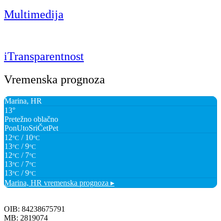
Multimedija
iTransparentnost
Vremenska prognoza
Marina, HR
13°
Pretežno oblačno
Pon
Uto
Sri
Čet
Pet
12
/ 10
°C
°C
13
/ 9
°C
°C
12
/ 7
°C
°C
13
/ 7
°C
°C
13
/ 9
°C
°C
Marina, HR
vremenska prognoza ▸
OIB: 84238675791
MB: 2819074