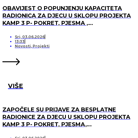
OBAVIJEST O POPUNJENJU KAPACITETA
RADIONICA ZA DJECU U SKLOPU PROJEKTA
KAMP 3 P- POKRET, PJESMA ,
PRIJATELJSTVO I OTVARANJU PRJAVA ZA
LISTU ČEKANJA
Sri, 03.06.2026
13:33
Novosti
,
Projekti
VIŠE
ZAPOČELE SU PRIJAVE ZA BESPLATNE
RADIONICE ZA DJECU U SKLOPU PROJEKTA
KAMP 3 P- POKRET, PJESMA,
PRIJATELJSTVO!