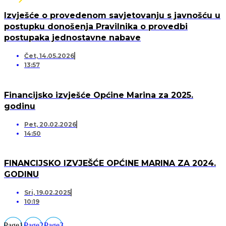
Izvješće o provedenom savjetovanju s javnošću u
postupku donošenja Pravilnika o provedbi
postupaka jednostavne nabave
Čet, 14.05.2026
13:57
Financijsko izvješće Općine Marina za 2025.
godinu
Pet, 20.02.2026
14:50
FINANCIJSKO IZVJEŠĆE OPĆINE MARINA ZA 2024.
GODINU
Sri, 19.02.2025
10:19
Page
1
Page
2
Page
3