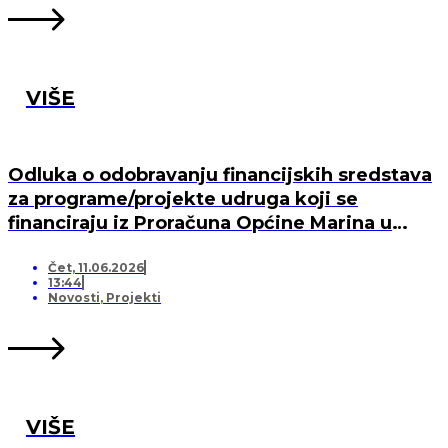
VIŠE
Odluka o odobravanju financijskih sredstava
za programe/projekte udruga koji se
financiraju iz Proračuna Općine Marina u
2026. godini
Čet, 11.06.2026
13:44
Novosti
,
Projekti
VIŠE