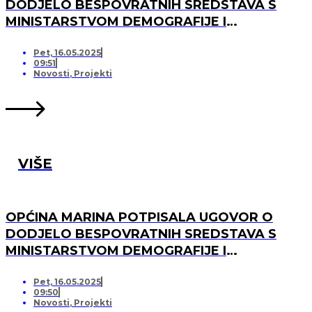
DODJELO BESPOVRATNIH SREDSTAVA S
MINISTARSTVOM DEMOGRAFIJE I
USELJENIŠTVA ZA PROJEKT UREĐENJA I
OPREMANJA DJEČJEG IGRALIŠTA U
Pet, 16.05.2025
09:51
SVINCIMA
Novosti
,
Projekti
VIŠE
OPĆINA MARINA POTPISALA UGOVOR O
DODJELO BESPOVRATNIH SREDSTAVA S
MINISTARSTVOM DEMOGRAFIJE I
USELJENIŠTVA ZA PROJEKT UREĐENJA I
OPREMANJA DJEČJEG IGRALIŠTA U DV
Pet, 16.05.2025
09:50
MARINA, PO „KRIJESNICA“U POZORCU
Novosti
,
Projekti