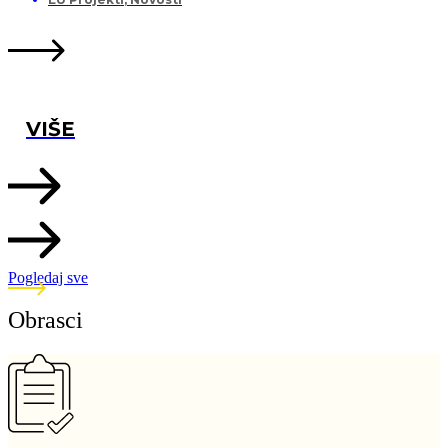
VIŠE
Pogledaj sve
Obrasci