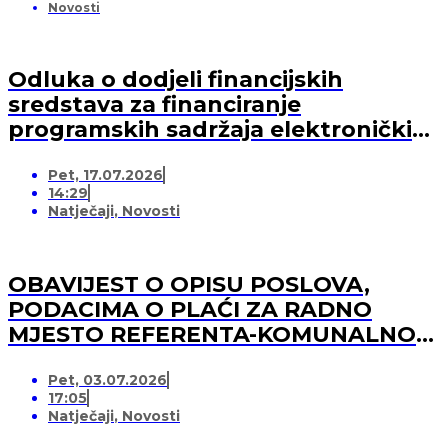
Novosti
Odluka o dodjeli financijskih
sredstava za financiranje
programskih sadržaja elektroničkih
medija u 2026. godini (-za pružatelja
Pet, 17.07.2026
medijskih usluga)
14:29
Natječaji
,
Novosti
OBAVIJEST O OPISU POSLOVA,
PODACIMA O PLAĆI ZA RADNO
MJESTO REFERENTA-KOMUNALNOG
REDARA
Pet, 03.07.2026
17:05
Natječaji
,
Novosti