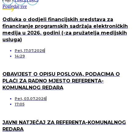
Pogledaj sve
Odluka o dodjeli financijskih sredstava za
financiranje programskih sadržaja elektroničkih
medija u 2026. godini (-za pružatelja medijskih
usluga)
Pet, 17.07.2026
14:29
OBAVIJEST O OPISU POSLOVA, PODACIMA O
PLAĆI ZA RADNO MJESTO REFERENTA-
KOMUNALNOG REDARA
Pet, 03.07.2026
17:05
JAVNI NATJEČAJ ZA REFERENTA-KOMUNALNOG
REDARA