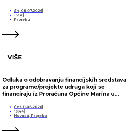
Sri, 08.07.2026
13:36
Projekti
VIŠE
Odluka o odobravanju financijskih sredstava
za programe/projekte udruga koji se
financiraju iz Proračuna Općine Marina u
2026. godini
Čet, 11.06.2026
13:44
Novosti
,
Projekti