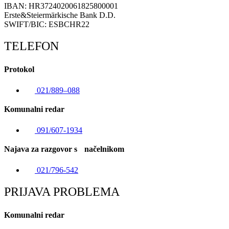
IBAN: HR3724020061825800001
Erste&Steiermärkische Bank D.D.
SWIFT/BIC: ESBCHR22
TELEFON
Protokol
021/889–088
Komunalni redar
091/607-1934
Najava za razgovor s načelnikom
021/796-542
PRIJAVA PROBLEMA
Komunalni redar