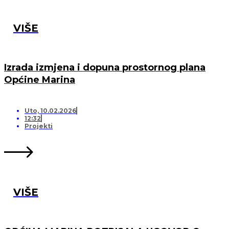
VIŠE
Izrada izmjena i dopuna prostornog plana
Općine Marina
Uto, 10.02.2026
12:32
Projekti
VIŠE