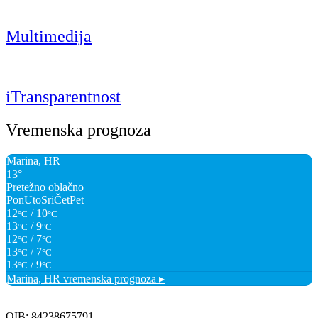
Multimedija
iTransparentnost
Vremenska prognoza
Marina, HR
13°
Pretežno oblačno
Pon
Uto
Sri
Čet
Pet
12
/ 10
°C
°C
13
/ 9
°C
°C
12
/ 7
°C
°C
13
/ 7
°C
°C
13
/ 9
°C
°C
Marina, HR
vremenska prognoza ▸
OIB: 84238675791