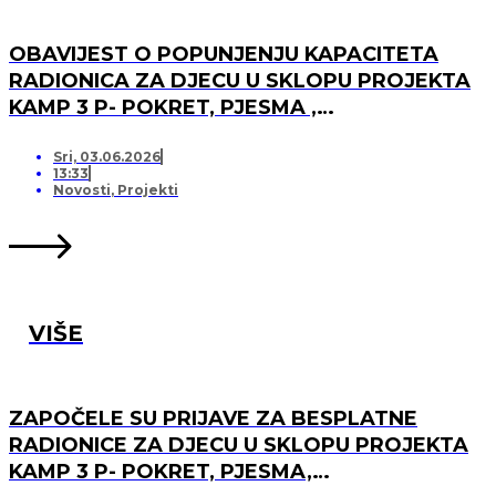
OBAVIJEST O POPUNJENJU KAPACITETA
RADIONICA ZA DJECU U SKLOPU PROJEKTA
KAMP 3 P- POKRET, PJESMA ,
PRIJATELJSTVO I OTVARANJU PRJAVA ZA
LISTU ČEKANJA
Sri, 03.06.2026
13:33
Novosti
,
Projekti
VIŠE
ZAPOČELE SU PRIJAVE ZA BESPLATNE
RADIONICE ZA DJECU U SKLOPU PROJEKTA
KAMP 3 P- POKRET, PJESMA,