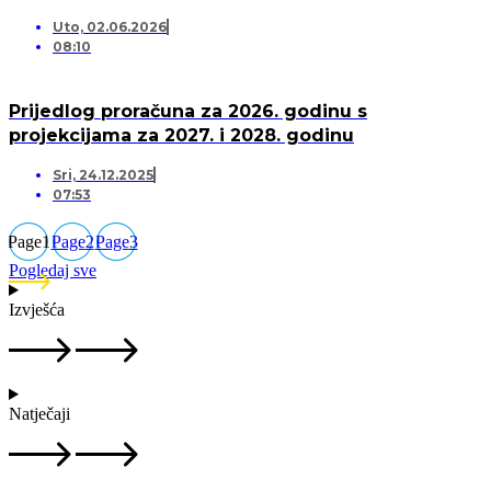
Uto, 02.06.2026
08:10
Prijedlog proračuna za 2026. godinu s
projekcijama za 2027. i 2028. godinu
Sri, 24.12.2025
07:53
Page
1
Page
2
Page
3
Pogledaj sve
Izvješća
Natječaji