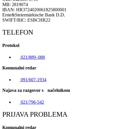
MB: 2819074
IBAN: HR3724020061825800001
Erste&Steiermärkische Bank D.D.
SWIFT/BIC: ESBCHR22
TELEFON
Protokol
021/889–088
Komunalni redar
091/607-1934
Najava za razgovor s načelnikom
021/796-542
PRIJAVA PROBLEMA
Komunalni redar