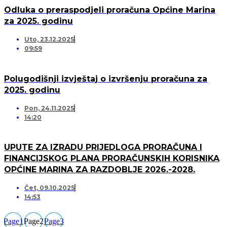
Odluka o preraspodjeli proračuna Općine Marina
za 2025. godinu
Uto, 23.12.2025
09:59
Polugodišnji izvještaj o izvršenju proračuna za
2025. godinu
Pon, 24.11.2025
14:20
UPUTE ZA IZRADU PRIJEDLOGA PRORAČUNA I
FINANCIJSKOG PLANA PRORAČUNSKIH KORISNIKA
OPĆINE MARINA ZA RAZDOBLJE 2026.-2028.
Čet, 09.10.2025
14:53
Page
1
Page
2
Page
3