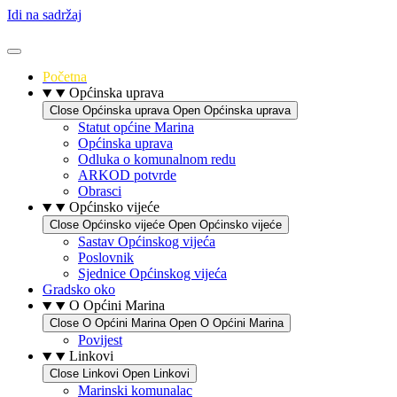
Idi na sadržaj
Početna
Općinska uprava
Close Općinska uprava
Open Općinska uprava
Statut općine Marina
Općinska uprava
Odluka o komunalnom redu
ARKOD potvrde
Obrasci
Općinsko vijeće
Close Općinsko vijeće
Open Općinsko vijeće
Sastav Općinskog vijeća
Poslovnik
Sjednice Općinskog vijeća
Gradsko oko
O Općini Marina
Close O Općini Marina
Open O Općini Marina
Povijest
Linkovi
Close Linkovi
Open Linkovi
Marinski komunalac