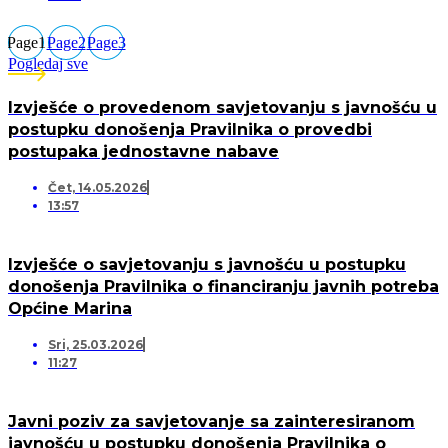
Page
1
Page
2
Page
3
Pogledaj sve
Izvješće o provedenom savjetovanju s javnošću u
postupku donošenja Pravilnika o provedbi
postupaka jednostavne nabave
Čet, 14.05.2026
13:57
Izvješće o savjetovanju s javnošću u postupku
donošenja Pravilnika o financiranju javnih potreba
Općine Marina
Sri, 25.03.2026
11:27
Javni poziv za savjetovanje sa zainteresiranom
javnošću u postupku donošenja Pravilnika o