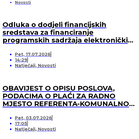
Novosti
Odluka o dodjeli financijskih
sredstava za financiranje
programskih sadržaja elektroničkih
medija u 2026. godini (-za pružatelja
Pet, 17.07.2026
medijskih usluga)
14:29
Natječaji
,
Novosti
OBAVIJEST O OPISU POSLOVA,
PODACIMA O PLAĆI ZA RADNO
MJESTO REFERENTA-KOMUNALNOG
REDARA
Pet, 03.07.2026
17:05
Natječaji
,
Novosti