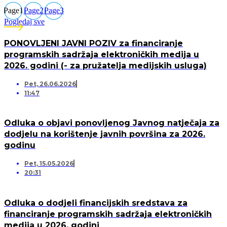
Page
1
Page
2
Page
3
Pogledaj sve
PONOVLJENI JAVNI POZIV za financiranje
programskih sadržaja elektroničkih medija u
2026. godini (- za pružatelja medijskih usluga)
Pet, 26.06.2026
11:47
Odluka o objavi ponovljenog Javnog natječaja za
dodjelu na korištenje javnih površina za 2026.
godinu
Pet, 15.05.2026
20:31
Odluka o dodjeli financijskih sredstava za
financiranje programskih sadržaja elektroničkih
medija u 2026. godini