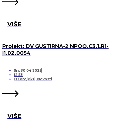
VIŠE
Projekt: DV GUSTIRNA-2 NPOO.C3.1.R1-
I1.02.0054
Sri, 30.04.2025
12:53
EU Projekti
,
Novosti
VIŠE