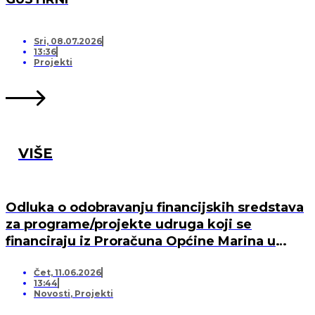
Sri, 08.07.2026
13:36
Projekti
VIŠE
Odluka o odobravanju financijskih sredstava
za programe/projekte udruga koji se
financiraju iz Proračuna Općine Marina u
2026. godini
Čet, 11.06.2026
13:44
Novosti
,
Projekti