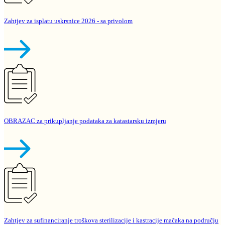
Zahtjev za isplatu uskrsnice 2026 - sa privolom
OBRAZAC za prikupljanje podataka za katastarsku izmjeru
Zahtjev za sufinanciranje troškova sterilizacije i kastracije mačaka na području