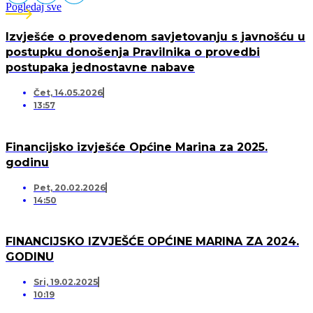
Pogledaj sve
Izvješće o provedenom savjetovanju s javnošću u
postupku donošenja Pravilnika o provedbi
postupaka jednostavne nabave
Čet, 14.05.2026
13:57
Financijsko izvješće Općine Marina za 2025.
godinu
Pet, 20.02.2026
14:50
FINANCIJSKO IZVJEŠĆE OPĆINE MARINA ZA 2024.
GODINU
Sri, 19.02.2025
10:19