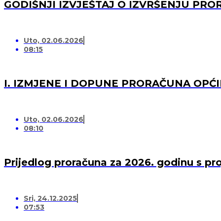
GODIŠNJI IZVJEŠTAJ O IZVRŠENJU PRO
Uto, 02.06.2026
08:15
I. IZMJENE I DOPUNE PRORAČUNA OPĆI
Uto, 02.06.2026
08:10
Prijedlog proračuna za 2026. godinu s pr
Sri, 24.12.2025
07:53