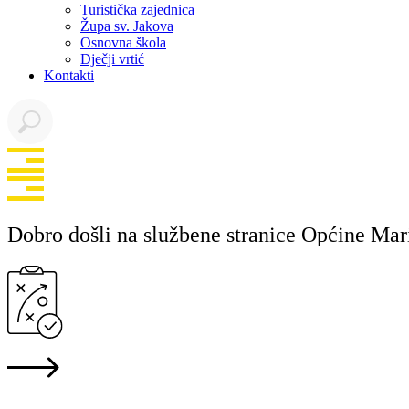
Turistička zajednica
Župa sv. Jakova
Osnovna škola
Dječji vrtić
Kontakti
Dobro došli na službene stranice Općine Mar