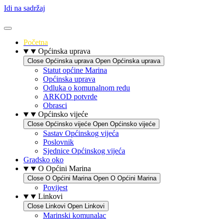
Idi na sadržaj
Početna
Općinska uprava
Close Općinska uprava
Open Općinska uprava
Statut općine Marina
Općinska uprava
Odluka o komunalnom redu
ARKOD potvrde
Obrasci
Općinsko vijeće
Close Općinsko vijeće
Open Općinsko vijeće
Sastav Općinskog vijeća
Poslovnik
Sjednice Općinskog vijeća
Gradsko oko
O Općini Marina
Close O Općini Marina
Open O Općini Marina
Povijest
Linkovi
Close Linkovi
Open Linkovi
Marinski komunalac