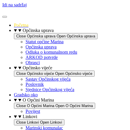
Idi na sadržaj
Početna
Općinska uprava
Close Općinska uprava
Open Općinska uprava
Statut općine Marina
Općinska uprava
Odluka o komunalnom redu
ARKOD potvrde
Obrasci
Općinsko vijeće
Close Općinsko vijeće
Open Općinsko vijeće
Sastav Općinskog vijeća
Poslovnik
Sjednice Općinskog vijeća
Gradsko oko
O Općini Marina
Close O Općini Marina
Open O Općini Marina
Povijest
Linkovi
Close Linkovi
Open Linkovi
Marinski komunalac