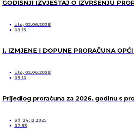
GODIŠNJI IZVJEŠTAJ O IZVRŠENJU PRO
Uto, 02.06.2026
08:15
I. IZMJENE I DOPUNE PRORAČUNA OPĆI
Uto, 02.06.2026
08:10
Prijedlog proračuna za 2026. godinu s pr
Sri, 24.12.2025
07:53