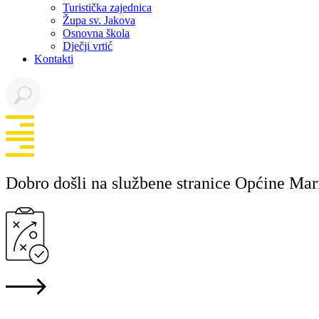
Turistička zajednica
Župa sv. Jakova
Osnovna škola
Dječji vrtić
Kontakti
Dobro došli na službene stranice Općine Mar