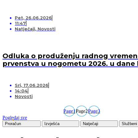
Pet, 26.06.2026
11:47
Natječaji
,
Novosti
Odluka o produženju radnog vremena 
prvenstva u nogometu 2026. u dane 
Sri, 17.06.2026
14:04
Novosti
Page
1
Page
2
Page
3
Pogledaj sve
Proračun
Izvješća
Natječaji
Službeni 