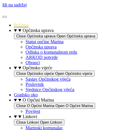
Idi na sadržaj
Početna
Općinska uprava
Close Općinska uprava
Open Općinska uprava
Statut općine Marina
Općinska uprava
Odluka o komunalnom redu
ARKOD potvrde
Obrasci
Općinsko vijeće
Close Općinsko vijeće
Open Općinsko vijeće
Sastav Općinskog vijeća
Poslovnik
Sjednice Općinskog vijeća
Gradsko oko
O Općini Marina
Close O Općini Marina
Open O Općini Marina
Povijest
Linkovi
Close Linkovi
Open Linkovi
Marinski komunalac