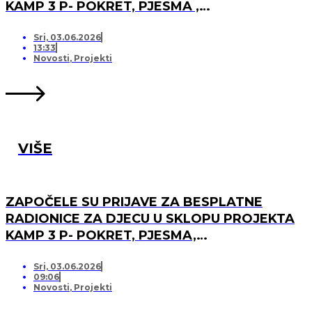
KAMP 3 P- POKRET, PJESMA ,
PRIJATELJSTVO I OTVARANJU PRJAVA ZA
LISTU ČEKANJA
Sri, 03.06.2026
13:33
Novosti
,
Projekti
VIŠE
ZAPOČELE SU PRIJAVE ZA BESPLATNE
RADIONICE ZA DJECU U SKLOPU PROJEKTA
KAMP 3 P- POKRET, PJESMA,
PRIJATELJSTVO!
Sri, 03.06.2026
09:06
Novosti
,
Projekti