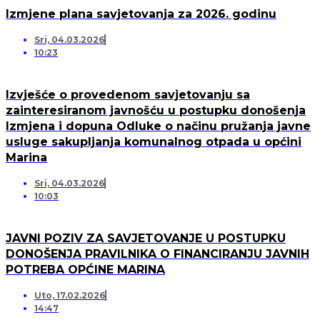
Izmjene plana savjetovanja za 2026. godinu
Sri, 04.03.2026
10:23
Izvješće o provedenom savjetovanju sa
zainteresiranom javnošću u postupku donošenja
Izmjena i dopuna Odluke o načinu pružanja javne
usluge sakupljanja komunalnog otpada u općini
Marina
Sri, 04.03.2026
10:03
JAVNI POZIV ZA SAVJETOVANJE U POSTUPKU
DONOŠENJA PRAVILNIKA O FINANCIRANJU JAVNIH
POTREBA OPĆINE MARINA
Uto, 17.02.2026
14:47