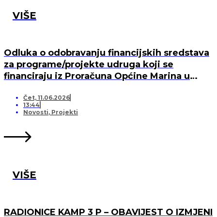
VIŠE
Odluka o odobravanju financijskih sredstava
za programe/projekte udruga koji se
financiraju iz Proračuna Općine Marina u
2026. godini
Čet, 11.06.2026
13:44
Novosti
,
Projekti
VIŠE
RADIONICE KAMP 3 P – OBAVIJEST O IZMJENI