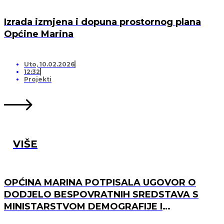
Izrada izmjena i dopuna prostornog plana
Općine Marina
Uto, 10.02.2026
12:32
Projekti
VIŠE
OPĆINA MARINA POTPISALA UGOVOR O
DODJELO BESPOVRATNIH SREDSTAVA S
MINISTARSTVOM DEMOGRAFIJE I
USELJENIŠTVA ZA PROJEKT UREĐENJA I