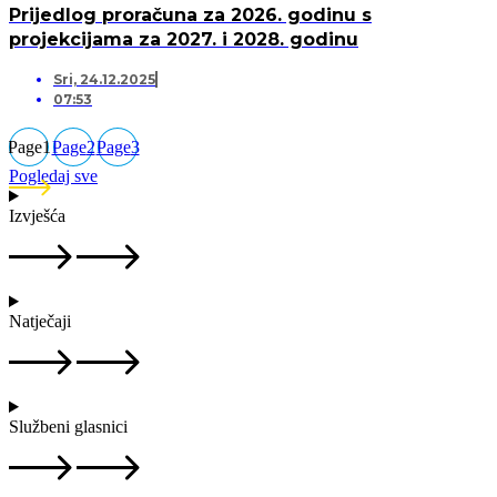
Prijedlog proračuna za 2026. godinu s
projekcijama za 2027. i 2028. godinu
Sri, 24.12.2025
07:53
Page
1
Page
2
Page
3
Pogledaj sve
Izvješća
Natječaji
Službeni glasnici