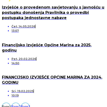
Izvješće o provedenom savjetovanju s javnošću u
postupku donošenja Pravilnika o provedbi
postupaka jednostavne nabave
Čet, 14.05.2026
13:57
Financijsko izvješće Općine Marina za 2025.
godinu
Pet, 20.02.2026
14:50
FINANCIJSKO IZVJEŠĆE OPĆINE MARINA ZA 2024.
GODINU
Sri, 19.02.2025
10:19
Page
1
Page
2
Page
3