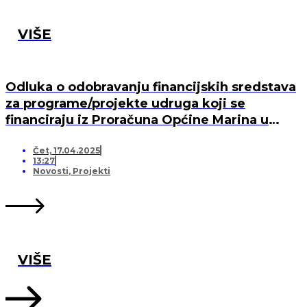
VIŠE
Odluka o odobravanju financijskih sredstava
za programe/projekte udruga koji se
financiraju iz Proračuna Općine Marina u
2025. godini
Čet, 17.04.2025
13:27
Novosti
,
Projekti
VIŠE