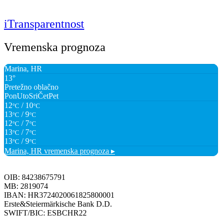
iTransparentnost
Vremenska prognoza
Marina, HR
13°
Pretežno oblačno
Pon
Uto
Sri
Čet
Pet
12
/ 10
°C
°C
13
/ 9
°C
°C
12
/ 7
°C
°C
13
/ 7
°C
°C
13
/ 9
°C
°C
Marina, HR
vremenska prognoza ▸
OIB: 84238675791
MB: 2819074
IBAN: HR3724020061825800001
Erste&Steiermärkische Bank D.D.
SWIFT/BIC: ESBCHR22