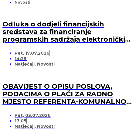
Novosti
Odluka o dodjeli financijskih
sredstava za financiranje
programskih sadržaja elektroničkih
medija u 2026. godini (-za pružatelja
Pet, 17.07.2026
medijskih usluga)
14:29
Natječaji
,
Novosti
OBAVIJEST O OPISU POSLOVA,
PODACIMA O PLAĆI ZA RADNO
MJESTO REFERENTA-KOMUNALNOG
REDARA
Pet, 03.07.2026
17:05
Natječaji
,
Novosti