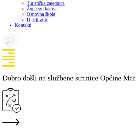
Turistička zajednica
Župa sv. Jakova
Osnovna škola
Dječji vrtić
Kontakti
Dobro došli na službene stranice Općine Mar