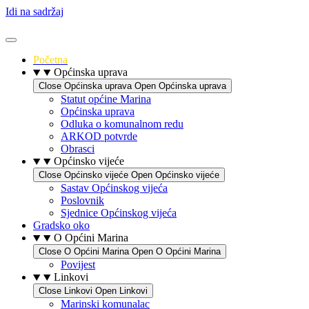
Idi na sadržaj
Početna
Općinska uprava
Close Općinska uprava
Open Općinska uprava
Statut općine Marina
Općinska uprava
Odluka o komunalnom redu
ARKOD potvrde
Obrasci
Općinsko vijeće
Close Općinsko vijeće
Open Općinsko vijeće
Sastav Općinskog vijeća
Poslovnik
Sjednice Općinskog vijeća
Gradsko oko
O Općini Marina
Close O Općini Marina
Open O Općini Marina
Povijest
Linkovi
Close Linkovi
Open Linkovi
Marinski komunalac