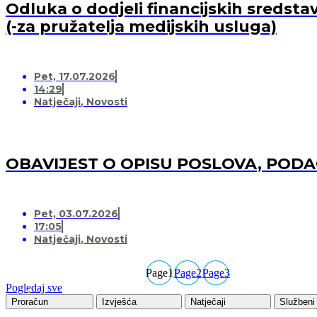
Odluka o dodjeli financijskih sredsta
(-za pružatelja medijskih usluga)
Pet, 17.07.2026
14:29
Natječaji
,
Novosti
OBAVIJEST O OPISU POSLOVA, POD
Pet, 03.07.2026
17:05
Natječaji
,
Novosti
Page
1
Page
2
Page
3
Pogledaj sve
Proračun
Izvješća
Natječaji
Službeni 