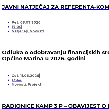
JAVNI NATJEČAJ ZA REFERENTA-K
Pet, 03.07.2026
17:00
Natječaji
,
Novosti
Odluka o odobravanju financijskih sr
Općine Marina u 2026. godini
Čet, 11.06.2026
13:44
Novosti
,
Projekti
RADIONICE KAMP 3 P – OBAVIJEST O