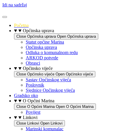
Idi na sadržaj
Početna
Općinska uprava
Close Općinska uprava
Open Općinska uprava
Statut općine Marina
Općinska uprava
Odluka o komunalnom redu
ARKOD potvrde
Obrasci
Općinsko vijeće
Close Općinsko vijeće
Open Općinsko vijeće
Sastav Općinskog vijeća
Poslovnik
Sjednice Općinskog vijeća
Gradsko oko
O Općini Marina
Close O Općini Marina
Open O Općini Marina
Povijest
Linkovi
Close Linkovi
Open Linkovi
Marinski komunalac