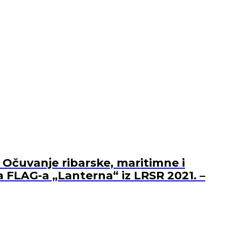
 Očuvanje ribarske, maritimne i
a FLAG-a „Lanterna“ iz LRSR 2021. –