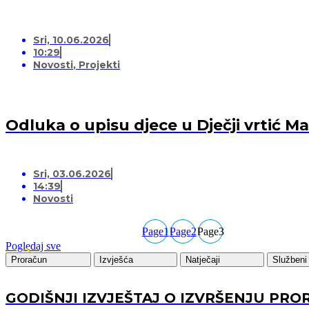
Sri, 10.06.2026
10:29
Novosti
,
Projekti
Odluka o upisu djece u Dječji vrtić 
Sri, 03.06.2026
14:39
Novosti
Page
1
Page
2
Page
3
Pogledaj sve
Proračun
Izvješća
Natječaji
Službeni 
GODIŠNJI IZVJEŠTAJ O IZVRŠENJU PRO