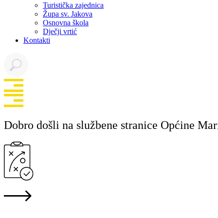
Turistička zajednica
Župa sv. Jakova
Osnovna škola
Dječji vrtić
Kontakti
Dobro došli na službene stranice Općine Mar