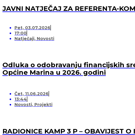
JAVNI NATJEČAJ ZA REFERENTA-K
Pet, 03.07.2026
17:00
Natječaji
,
Novosti
Odluka o odobravanju financijskih sr
Općine Marina u 2026. godini
Čet, 11.06.2026
13:44
Novosti
,
Projekti
RADIONICE KAMP 3 P – OBAVIJEST O