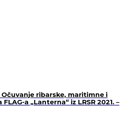
 Očuvanje ribarske, maritimne i
a FLAG-a „Lanterna“ iz LRSR 2021. –