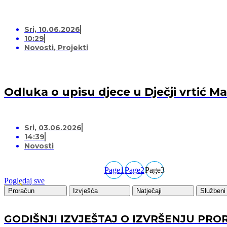
Sri, 10.06.2026
10:29
Novosti
,
Projekti
Odluka o upisu djece u Dječji vrtić 
Sri, 03.06.2026
14:39
Novosti
Page
1
Page
2
Page
3
Pogledaj sve
Proračun
Izvješća
Natječaji
Službeni 
GODIŠNJI IZVJEŠTAJ O IZVRŠENJU PRO