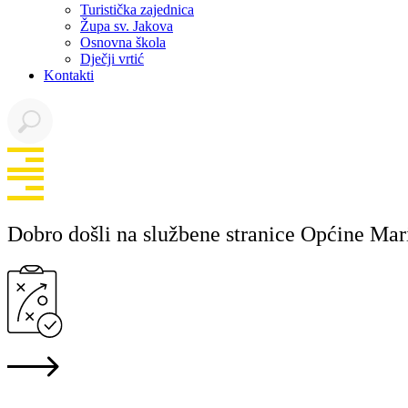
Turistička zajednica
Župa sv. Jakova
Osnovna škola
Dječji vrtić
Kontakti
Dobro došli na službene stranice Općine Mar