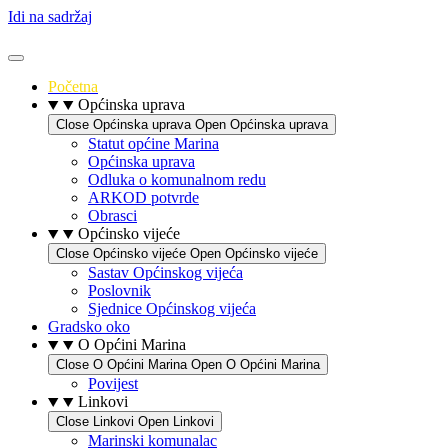
Idi na sadržaj
Početna
Općinska uprava
Close Općinska uprava
Open Općinska uprava
Statut općine Marina
Općinska uprava
Odluka o komunalnom redu
ARKOD potvrde
Obrasci
Općinsko vijeće
Close Općinsko vijeće
Open Općinsko vijeće
Sastav Općinskog vijeća
Poslovnik
Sjednice Općinskog vijeća
Gradsko oko
O Općini Marina
Close O Općini Marina
Open O Općini Marina
Povijest
Linkovi
Close Linkovi
Open Linkovi
Marinski komunalac