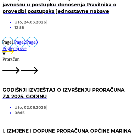
javnošću u postupku donošenja Pravilnika o
provedbi postupaka jednostavne nabave
Uto, 24.03.2026
12:58
Page
1
Page
2
Page
3
Pogledaj sve
Proračun
GODIŠNJI IZVJEŠTAJ O IZVRŠENJU PRORAČUNA
ZA 2025. GODINU
Uto, 02.06.2026
08:15
I. IZMJENE I DOPUNE PRORAČUNA OPĆINE MARINA