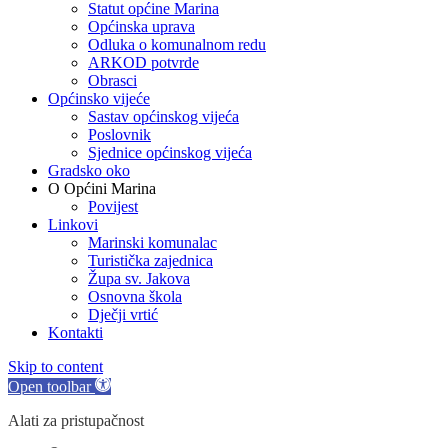
Statut općine Marina
Općinska uprava
Odluka o komunalnom redu
ARKOD potvrde
Obrasci
Općinsko vijeće
Sastav općinskog vijeća
Poslovnik
Sjednice općinskog vijeća
Gradsko oko
O Općini Marina
Povijest
Linkovi
Marinski komunalac
Turistička zajednica
Župa sv. Jakova
Osnovna škola
Dječji vrtić
Kontakti
Skip to content
Open toolbar
Alati za pristupačnost