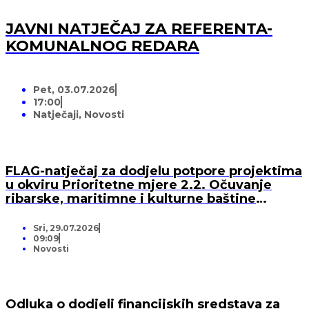
JAVNI NATJEČAJ ZA REFERENTA-
KOMUNALNOG REDARA
Pet, 03.07.2026
17:00
Natječaji
,
Novosti
FLAG-natječaj za dodjelu potpore projektima
u okviru Prioritetne mjere 2.2. Očuvanje
ribarske, maritimne i kulturne baštine
lokalne zajednice te valorizacija resursnih
osnova prostora FLAG-a „Lanterna“ iz LRSR
Sri, 29.07.2026
2021. – 2027. FLAG-a „Lanterna”
09:09
Novosti
Odluka o dodjeli financijskih sredstava za