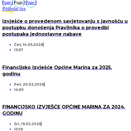
Page
1
Page
2
Page
3
Pogledaj sve
Izvješće o provedenom savjetovanju s javnošću u
postupku donošenja Pravilnika o provedbi
postupaka jednostavne nabave
Čet, 14.05.2026
13:57
Financijsko izvješće Općine Marina za 2025.
godinu
Pet, 20.02.2026
14:50
FINANCIJSKO IZVJEŠĆE OPĆINE MARINA ZA 2024.
GODINU
Sri, 19.02.2025
10:19