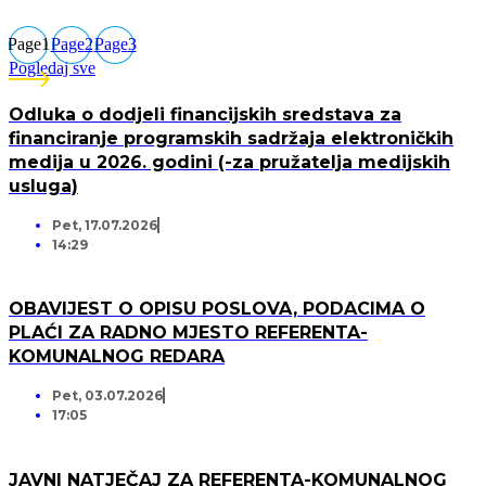
Page
1
Page
2
Page
3
Pogledaj sve
Odluka o dodjeli financijskih sredstava za
financiranje programskih sadržaja elektroničkih
medija u 2026. godini (-za pružatelja medijskih
usluga)
Pet, 17.07.2026
14:29
OBAVIJEST O OPISU POSLOVA, PODACIMA O
PLAĆI ZA RADNO MJESTO REFERENTA-
KOMUNALNOG REDARA
Pet, 03.07.2026
17:05
JAVNI NATJEČAJ ZA REFERENTA-KOMUNALNOG