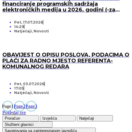
financiranje programskih sadržaja
elektroničkih medija u 2026. godini (-za
pružatelja medijskih usluga)
Pet, 17.07.2026
14:29
Natječaji
,
Novosti
OBAVIJEST O OPISU POSLOVA, PODACIMA O
PLAĆI ZA RADNO MJESTO REFERENTA-
KOMUNALNOG REDARA
Pet, 03.07.2026
17:05
Natječaji
,
Novosti
Page
1
Page
2
Page
3
Pogledaj sve
Proračun
Izvješća
Natječaji
Službeni glasnici
Savjetovanja sa zainteresiranom javnošću