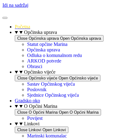
Idi na sadržaj
Početna
Općinska uprava
Close Općinska uprava
Open Općinska uprava
Statut općine Marina
Općinska uprava
Odluka o komunalnom redu
ARKOD potvrde
Obrasci
Općinsko vijeće
Close Općinsko vijeće
Open Općinsko vijeće
Sastav Općinskog vijeća
Poslovnik
Sjednice Općinskog vijeća
Gradsko oko
O Općini Marina
Close O Općini Marina
Open O Općini Marina
Povijest
Linkovi
Close Linkovi
Open Linkovi
Marinski komunalac