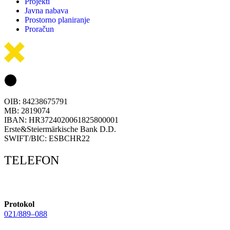
Projekti
Javna nabava
Prostorno planiranje
Proračun
OIB: 84238675791
MB: 2819074
IBAN: HR3724020061825800001
Erste&Steiermärkische Bank D.D.
SWIFT/BIC: ESBCHR22
TELEFON
Protokol
021/889–088