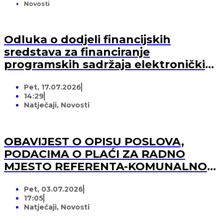
Novosti
Odluka o dodjeli financijskih
sredstava za financiranje
programskih sadržaja elektroničkih
medija u 2026. godini (-za pružatelja
Pet, 17.07.2026
medijskih usluga)
14:29
Natječaji
,
Novosti
OBAVIJEST O OPISU POSLOVA,
PODACIMA O PLAĆI ZA RADNO
MJESTO REFERENTA-KOMUNALNOG
REDARA
Pet, 03.07.2026
17:05
Natječaji
,
Novosti