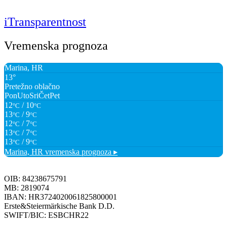
iTransparentnost
Vremenska prognoza
Marina, HR
13°
Pretežno oblačno
Pon
Uto
Sri
Čet
Pet
12
/ 10
°C
°C
13
/ 9
°C
°C
12
/ 7
°C
°C
13
/ 7
°C
°C
13
/ 9
°C
°C
Marina, HR
vremenska prognoza ▸
OIB: 84238675791
MB: 2819074
IBAN: HR3724020061825800001
Erste&Steiermärkische Bank D.D.
SWIFT/BIC: ESBCHR22