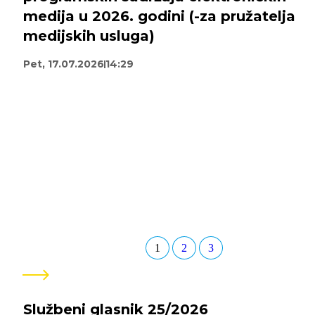
medija u 2026. godini (-za pružatelja
medijskih usluga)
Pet, 17.07.2026
14:29
1
2
3
Pogledaj
sve
Službeni glasnik 25/2026