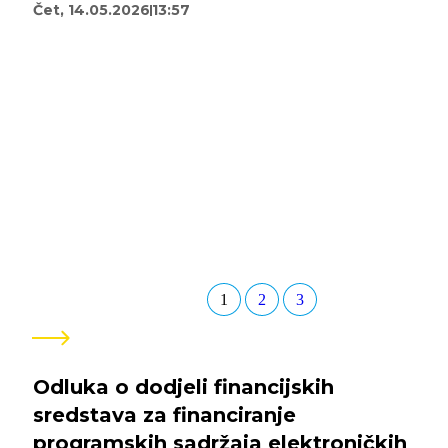
Čet, 14.05.2026
13:57
1
2
3
Pogledaj
sve
Odluka o dodjeli financijskih
sredstava za financiranje
programskih sadržaja elektroničkih