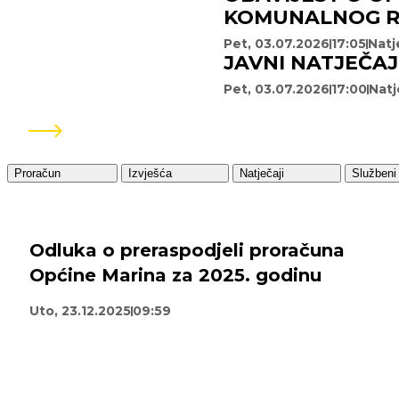
KOMUNALNOG 
Pet, 03.07.2026
17:05
Natj
JAVNI NATJEČA
Pet, 03.07.2026
17:00
Natj
Pogledaj sve
Proračun
Izvješća
Natječaji
Službeni 
Odluka o preraspodjeli proračuna
Općine Marina za 2025. godinu
Uto, 23.12.2025
09:59