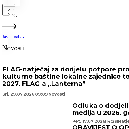
Javna nabava
Novosti
FLAG-natječaj za dodjelu potpore proj
kulturne baštine lokalne zajednice te
2027. FLAG-a „Lanterna”
Sri, 29.07.2026
09:09
Novosti
Odluka o dodjeli
medija u 2026. g
Pet, 17.07.2026
14:29
Natje
OBAVIJEST O O