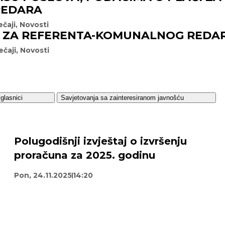
REDARA
ečaji
,
Novosti
J ZA REFERENTA-KOMUNALNOG REDA
ečaji
,
Novosti
glasnici
Savjetovanja sa zainteresiranom javnošću
Polugodišnji izvještaj o izvršenju
proračuna za 2025. godinu
Pon, 24.11.2025
14:20