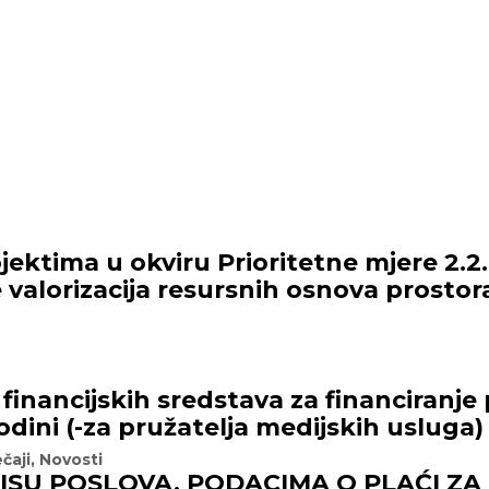
ektima u okviru Prioritetne mjere 2.2.
 valorizacija resursnih osnova prostor
 financijskih sredstava za financiranj
odini (-za pružatelja medijskih usluga)
čaji
,
Novosti
PISU POSLOVA, PODACIMA O PLAĆI Z