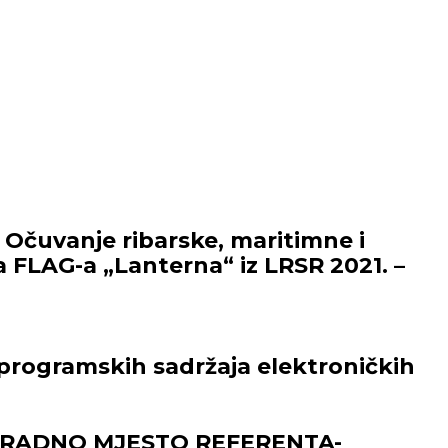
 Očuvanje ribarske, maritimne i
a FLAG-a „Lanterna“ iz LRSR 2021. –
e programskih sadržaja elektroničkih
A RADNO MJESTO REFERENTA-