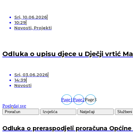
Sri, 10.06.2026
10:29
Novosti
,
Projekti
Odluka o upisu djece u Dječji vrtić 
Sri, 03.06.2026
14:39
Novosti
Page
1
Page
2
Page
3
Pogledaj sve
Proračun
Izvješća
Natječaji
Službeni 
Odluka o preraspodjeli proračuna Općine