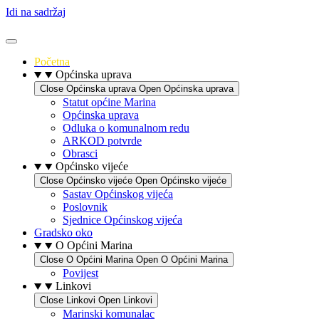
Idi na sadržaj
Početna
Općinska uprava
Close Općinska uprava
Open Općinska uprava
Statut općine Marina
Općinska uprava
Odluka o komunalnom redu
ARKOD potvrde
Obrasci
Općinsko vijeće
Close Općinsko vijeće
Open Općinsko vijeće
Sastav Općinskog vijeća
Poslovnik
Sjednice Općinskog vijeća
Gradsko oko
O Općini Marina
Close O Općini Marina
Open O Općini Marina
Povijest
Linkovi
Close Linkovi
Open Linkovi
Marinski komunalac