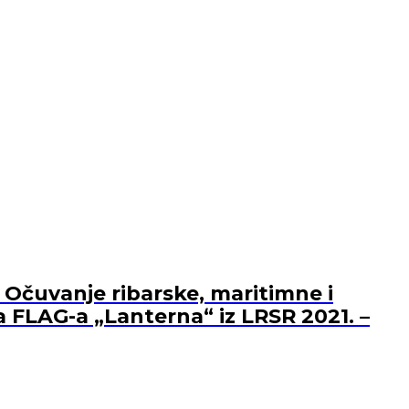
 Očuvanje ribarske, maritimne i
a FLAG-a „Lanterna“ iz LRSR 2021. –