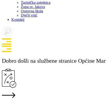
Turistička zajednica
Župa sv. Jakova
Osnovna škola
Dječji vrtić
Kontakti
Dobro došli na službene stranice Općine Mar