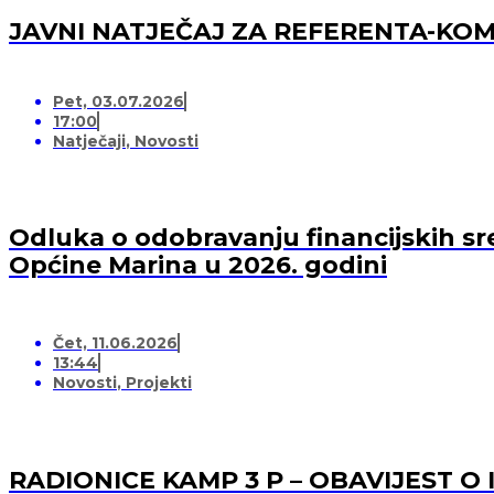
JAVNI NATJEČAJ ZA REFERENTA-K
Pet, 03.07.2026
17:00
Natječaji
,
Novosti
Odluka o odobravanju financijskih sr
Općine Marina u 2026. godini
Čet, 11.06.2026
13:44
Novosti
,
Projekti
RADIONICE KAMP 3 P – OBAVIJEST O