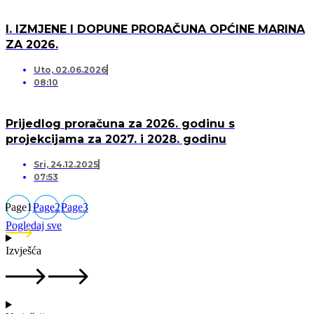
I. IZMJENE I DOPUNE PRORAČUNA OPĆINE MARINA
ZA 2026.
Uto, 02.06.2026
08:10
Prijedlog proračuna za 2026. godinu s
projekcijama za 2027. i 2028. godinu
Sri, 24.12.2025
07:53
Page
1
Page
2
Page
3
Pogledaj sve
Izvješća