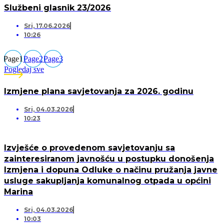
Službeni glasnik 23/2026
Sri, 17.06.2026
10:26
Page
1
Page
2
Page
3
Pogledaj sve
Izmjene plana savjetovanja za 2026. godinu
Sri, 04.03.2026
10:23
Izvješće o provedenom savjetovanju sa
zainteresiranom javnošću u postupku donošenja
Izmjena i dopuna Odluke o načinu pružanja javne
usluge sakupljanja komunalnog otpada u općini
Marina
Sri, 04.03.2026
10:03