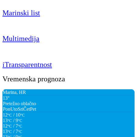
Marinski list
Multimedija
iTransparentnost
Vremenska prognoza
Marina, HR
13°
Pretežno oblačno
Pon
Uto
Sri
Čet
Pet
12
/ 10
°C
°C
13
/ 9
°C
°C
12
/ 7
°C
°C
13
/ 7
°C
°C
13
/ 9