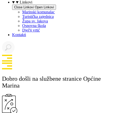
Linkovi
Close Linkovi
Open Linkovi
Marinski komunalac
Turistička zajednica
Župa sv. Jakova
Osnovna škola
Dječji vrtić
Kontakti
Dobro došli na službene stranice Općine
Marina