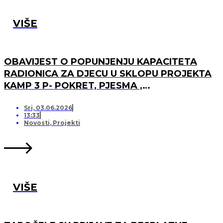
VIŠE
OBAVIJEST O POPUNJENJU KAPACITETA
RADIONICA ZA DJECU U SKLOPU PROJEKTA
KAMP 3 P- POKRET, PJESMA ,
PRIJATELJSTVO I OTVARANJU PRJAVA ZA
LISTU ČEKANJA
Sri, 03.06.2026
13:33
Novosti
,
Projekti
VIŠE