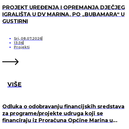
PROJEKT UREĐENJA I OPREMANJA DJEČJEG
IGRALIŠTA U DV MARINA, PO „BUBAMARA“ U
GUSTIRNI
Sri, 08.07.2026
13:36
Projekti
VIŠE
Odluka o odobravanju financijskih sredstava
za programe/projekte udruga koji se
financiraju iz Proračuna Općine Marina u
2026. godini