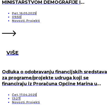
MINISTARSTVOM DEMOGRAFIJE I
USELJENIŠTVA ZA PROJEKT UREĐENJA I
OPREMANJA DJEČJEG IGRALIŠTA U DV
Pet, 16.05.2025
09:50
MARINA, PO „KRIJESNICA“U POZORCU
Novosti
,
Projekti
VIŠE
Odluka o odobravanju financijskih sredstava
za programe/projekte udruga koji se
financiraju iz Proračuna Općine Marina u
2025. godini
Čet, 17.04.2025
13:27
Novosti
,
Projekti