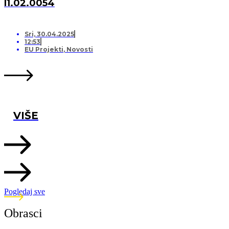
I1.02.0054
Sri, 30.04.2025
12:53
EU Projekti
,
Novosti
VIŠE
Pogledaj sve
Obrasci