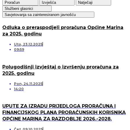
Proračun
Izvješća
Natječaji
Službeni glasnici
Savjetovanja sa zainteresiranom javnošću
Odluka o preraspodjeli proračuna Općine Marina
za 2025. godinu
Uto, 23.12.2025
09:59
Polugodišnji izvještaj o izvršenju proračuna za
2025. godinu
Pon, 24.11.2025
14:20
UPUTE ZA IZRADU PRIJEDLOGA PRORAČUNA I
FINANCIJSKOG PLANA PRORAČUNSKIH KORISNIKA
OPĆINE MARINA ZA RAZDOBLJE 2026.-2028.
Čet, 09.10.2025