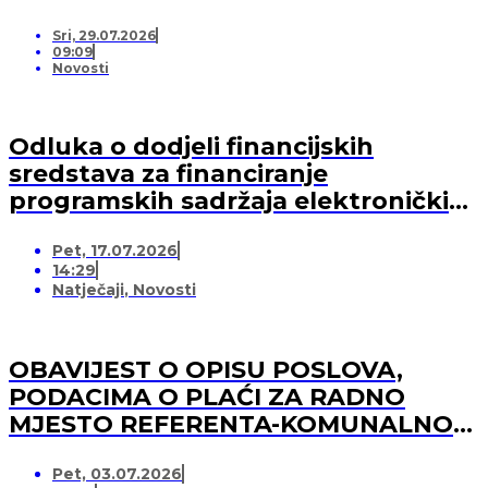
lokalne zajednice te valorizacija resursnih
osnova prostora FLAG-a „Lanterna“ iz LRSR
Sri, 29.07.2026
2021. – 2027. FLAG-a „Lanterna”
09:09
Novosti
Odluka o dodjeli financijskih
sredstava za financiranje
programskih sadržaja elektroničkih
medija u 2026. godini (-za pružatelja
Pet, 17.07.2026
medijskih usluga)
14:29
Natječaji
,
Novosti
OBAVIJEST O OPISU POSLOVA,
PODACIMA O PLAĆI ZA RADNO
MJESTO REFERENTA-KOMUNALNOG
REDARA
Pet, 03.07.2026