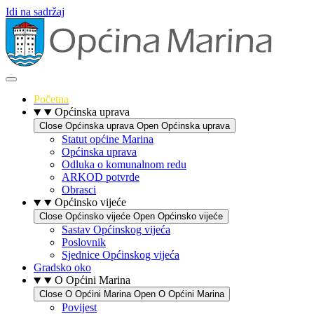
Idi na sadržaj
Početna
Općinska uprava
Close Općinska uprava
Open Općinska uprava
Statut općine Marina
Općinska uprava
Odluka o komunalnom redu
ARKOD potvrde
Obrasci
Općinsko vijeće
Close Općinsko vijeće
Open Općinsko vijeće
Sastav Općinskog vijeća
Poslovnik
Sjednice Općinskog vijeća
Gradsko oko
O Općini Marina
Close O Općini Marina
Open O Općini Marina
Povijest