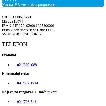
°C
°C
Marina, HR
vremenska prognoza ▸
OIB: 84238675791
MB: 2819074
IBAN: HR3724020061825800001
Erste&Steiermärkische Bank D.D.
SWIFT/BIC: ESBCHR22
TELEFON
Protokol
021/889–088
Komunalni redar
091/607-1934
Najava za razgovor s načelnikom
021/796-542