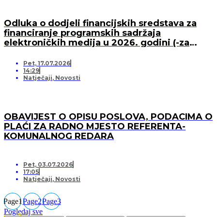
Odluka o dodjeli financijskih sredstava za
financiranje programskih sadržaja
elektroničkih medija u 2026. godini (-za
pružatelja medijskih usluga)
Pet, 17.07.2026
14:29
Natječaji
,
Novosti
OBAVIJEST O OPISU POSLOVA, PODACIMA O
PLAĆI ZA RADNO MJESTO REFERENTA-
KOMUNALNOG REDARA
Pet, 03.07.2026
17:05
Natječaji
,
Novosti
Page
1
Page
2
Page
3
Pogledaj sve