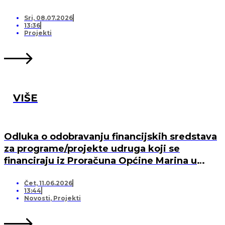
Sri, 08.07.2026
13:36
Projekti
VIŠE
Odluka o odobravanju financijskih sredstava
za programe/projekte udruga koji se
financiraju iz Proračuna Općine Marina u
2026. godini
Čet, 11.06.2026
13:44
Novosti
,
Projekti