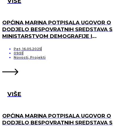
VIŠE
OPĆINA MARINA POTPISALA UGOVOR O
DODJELO BESPOVRATNIH SREDSTAVA S
MINISTARSTVOM DEMOGRAFIJE I
USELJENIŠTVA ZA PROJEKT UREĐENJA I
OPREMANJA DJEČJEG IGRALIŠTA U
Pet, 16.05.2025
09:51
SVINCIMA
Novosti
,
Projekti
VIŠE
OPĆINA MARINA POTPISALA UGOVOR O
DODJELO BESPOVRATNIH SREDSTAVA S