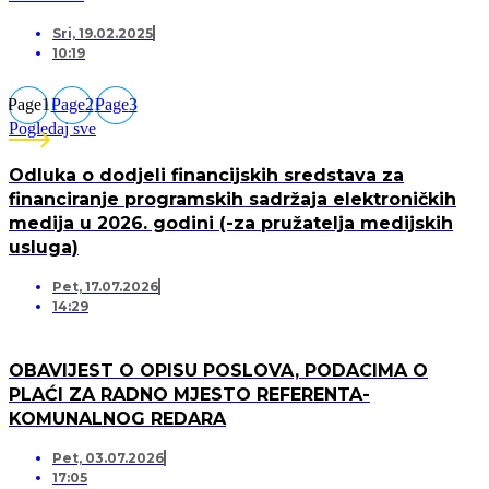
Sri, 19.02.2025
10:19
Page
1
Page
2
Page
3
Pogledaj sve
Odluka o dodjeli financijskih sredstava za
financiranje programskih sadržaja elektroničkih
medija u 2026. godini (-za pružatelja medijskih
usluga)
Pet, 17.07.2026
14:29
OBAVIJEST O OPISU POSLOVA, PODACIMA O
PLAĆI ZA RADNO MJESTO REFERENTA-
KOMUNALNOG REDARA
Pet, 03.07.2026
17:05