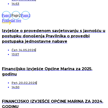
14:53
Page
1
Page
2
Page
3
Pogledaj sve
Izvješće o provedenom savjetovanju s javnošću u
postupku donošenja Pravilnika o provedbi
postupaka jednostavne nabave
Čet, 14.05.2026
13:57
Financijsko izvješće Općine Marina za 2025.
godinu
Pet, 20.02.2026
14:50
FINANCIJSKO IZVJEŠĆE OPĆINE MARINA ZA 2024.
GODINU