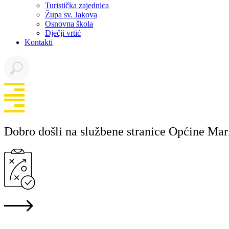
Turistička zajednica
Župa sv. Jakova
Osnovna škola
Dječji vrtić
Kontakti
Dobro došli na službene stranice Općine Mar