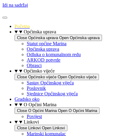
Idi na sadržaj
Početna
Općinska uprava
Close Općinska uprava
Open Općinska uprava
Statut općine Marina
Općinska uprava
Odluka o komunalnom redu
ARKOD potvrde
Obrasci
Općinsko vijeće
Close Općinsko vijeće
Open Općinsko vijeće
Sastav Općinskog vijeća
Poslovnik
Sjednice Općinskog vijeća
Gradsko oko
O Općini Marina
Close O Općini Marina
Open O Općini Marina
Povijest
Linkovi
Close Linkovi
Open Linkovi
Marinski komunalac