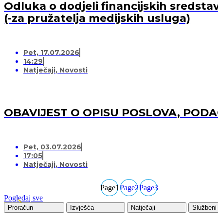
Odluka o dodjeli financijskih sredsta
(-za pružatelja medijskih usluga)
Pet, 17.07.2026
14:29
Natječaji
,
Novosti
OBAVIJEST O OPISU POSLOVA, POD
Pet, 03.07.2026
17:05
Natječaji
,
Novosti
Page
1
Page
2
Page
3
Pogledaj sve
Proračun
Izvješća
Natječaji
Službeni 