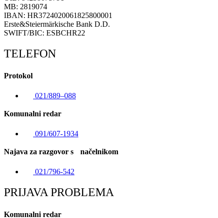
MB: 2819074
IBAN: HR3724020061825800001
Erste&Steiermärkische Bank D.D.
SWIFT/BIC: ESBCHR22
TELEFON
Protokol
021/889–088
Komunalni redar
091/607-1934
Najava za razgovor s načelnikom
021/796-542
PRIJAVA PROBLEMA
Komunalni redar