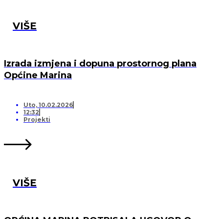
VIŠE
Izrada izmjena i dopuna prostornog plana
Općine Marina
Uto, 10.02.2026
12:32
Projekti
VIŠE