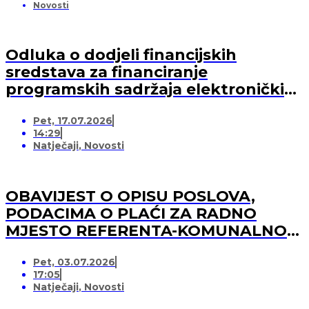
Novosti
Odluka o dodjeli financijskih
sredstava za financiranje
programskih sadržaja elektroničkih
medija u 2026. godini (-za pružatelja
Pet, 17.07.2026
medijskih usluga)
14:29
Natječaji
,
Novosti
OBAVIJEST O OPISU POSLOVA,
PODACIMA O PLAĆI ZA RADNO
MJESTO REFERENTA-KOMUNALNOG
REDARA
Pet, 03.07.2026
17:05
Natječaji
,
Novosti