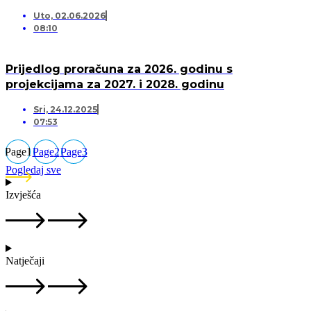
Uto, 02.06.2026
08:10
Prijedlog proračuna za 2026. godinu s
projekcijama za 2027. i 2028. godinu
Sri, 24.12.2025
07:53
Page
1
Page
2
Page
3
Pogledaj sve
Izvješća
Natječaji