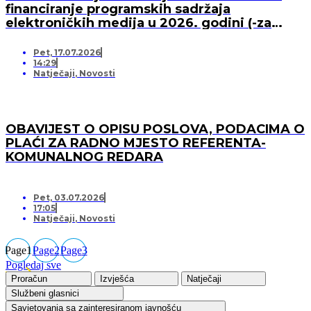
financiranje programskih sadržaja
elektroničkih medija u 2026. godini (-za
pružatelja medijskih usluga)
Pet, 17.07.2026
14:29
Natječaji
,
Novosti
OBAVIJEST O OPISU POSLOVA, PODACIMA O
PLAĆI ZA RADNO MJESTO REFERENTA-
KOMUNALNOG REDARA
Pet, 03.07.2026
17:05
Natječaji
,
Novosti
Page
1
Page
2
Page
3
Pogledaj sve
Proračun
Izvješća
Natječaji
Službeni glasnici
Savjetovanja sa zainteresiranom javnošću