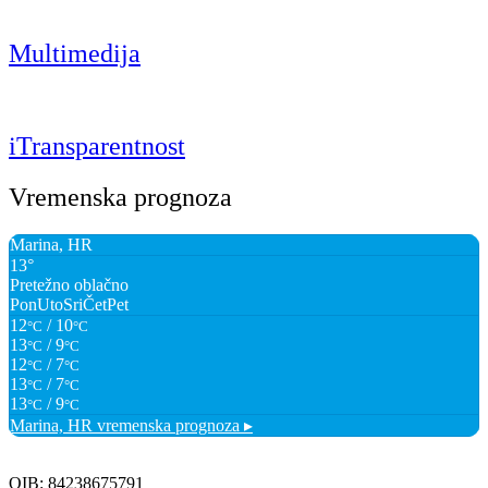
Multimedija
iTransparentnost
Vremenska prognoza
Marina, HR
13°
Pretežno oblačno
Pon
Uto
Sri
Čet
Pet
12
/ 10
°C
°C
13
/ 9
°C
°C
12
/ 7
°C
°C
13
/ 7
°C
°C
13
/ 9
°C
°C
Marina, HR
vremenska prognoza ▸
OIB: 84238675791