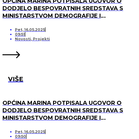
OPĆINA MARINA POTPISALA UGOVOR O
DODJELO BESPOVRATNIH SREDSTAVA S
MINISTARSTVOM DEMOGRAFIJE I
USELJENIŠTVA ZA PROJEKT UREĐENJA I
OPREMANJA DJEČJEG IGRALIŠTA U
Pet, 16.05.2025
09:51
SVINCIMA
Novosti
,
Projekti
VIŠE
OPĆINA MARINA POTPISALA UGOVOR O
DODJELO BESPOVRATNIH SREDSTAVA S
MINISTARSTVOM DEMOGRAFIJE I
USELJENIŠTVA ZA PROJEKT UREĐENJA I
OPREMANJA DJEČJEG IGRALIŠTA U DV
Pet, 16.05.2025
09:50