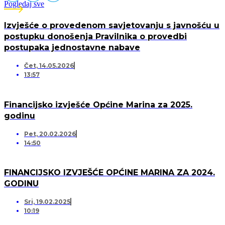
Pogledaj sve
Izvješće o provedenom savjetovanju s javnošću u
postupku donošenja Pravilnika o provedbi
postupaka jednostavne nabave
Čet, 14.05.2026
13:57
Financijsko izvješće Općine Marina za 2025.
godinu
Pet, 20.02.2026
14:50
FINANCIJSKO IZVJEŠĆE OPĆINE MARINA ZA 2024.
GODINU
Sri, 19.02.2025
10:19