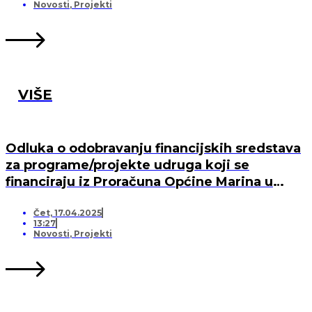
MARINA, PO „KRIJESNICA“U POZORCU
Novosti
,
Projekti
VIŠE
Odluka o odobravanju financijskih sredstava
za programe/projekte udruga koji se
financiraju iz Proračuna Općine Marina u
2025. godini
Čet, 17.04.2025
13:27
Novosti
,
Projekti