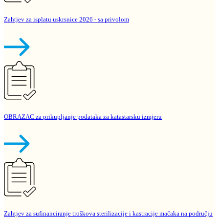
Zahtjev za isplatu uskrsnice 2026 - sa privolom
OBRAZAC za prikupljanje podataka za katastarsku izmjeru
Zahtjev za sufinanciranje troškova sterilizacije i kastracije mačaka na području