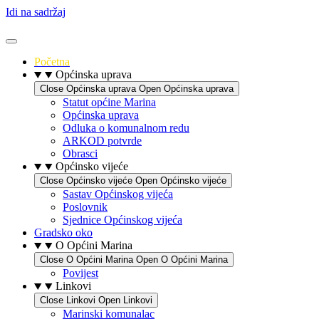
Idi na sadržaj
Početna
Općinska uprava
Close Općinska uprava
Open Općinska uprava
Statut općine Marina
Općinska uprava
Odluka o komunalnom redu
ARKOD potvrde
Obrasci
Općinsko vijeće
Close Općinsko vijeće
Open Općinsko vijeće
Sastav Općinskog vijeća
Poslovnik
Sjednice Općinskog vijeća
Gradsko oko
O Općini Marina
Close O Općini Marina
Open O Općini Marina
Povijest
Linkovi
Close Linkovi
Open Linkovi
Marinski komunalac