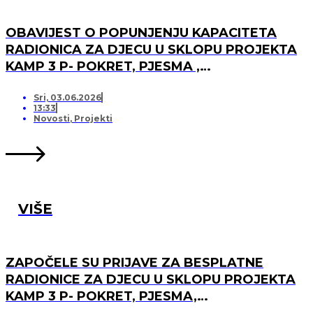
OBAVIJEST O POPUNJENJU KAPACITETA
RADIONICA ZA DJECU U SKLOPU PROJEKTA
KAMP 3 P- POKRET, PJESMA ,
PRIJATELJSTVO I OTVARANJU PRJAVA ZA
LISTU ČEKANJA
Sri, 03.06.2026
13:33
Novosti
,
Projekti
VIŠE
ZAPOČELE SU PRIJAVE ZA BESPLATNE
RADIONICE ZA DJECU U SKLOPU PROJEKTA
KAMP 3 P- POKRET, PJESMA,