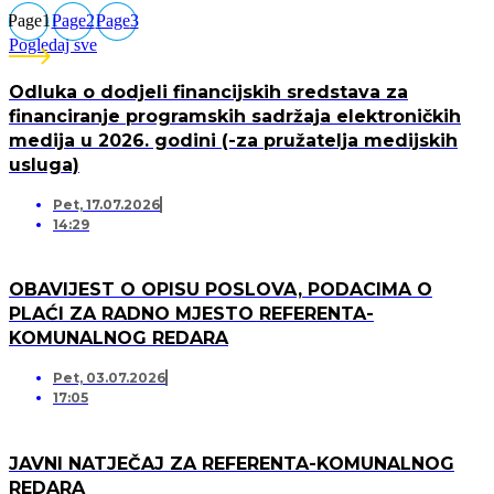
Page
1
Page
2
Page
3
Pogledaj sve
Odluka o dodjeli financijskih sredstava za
financiranje programskih sadržaja elektroničkih
medija u 2026. godini (-za pružatelja medijskih
usluga)
Pet, 17.07.2026
14:29
OBAVIJEST O OPISU POSLOVA, PODACIMA O
PLAĆI ZA RADNO MJESTO REFERENTA-
KOMUNALNOG REDARA
Pet, 03.07.2026
17:05
JAVNI NATJEČAJ ZA REFERENTA-KOMUNALNOG
REDARA