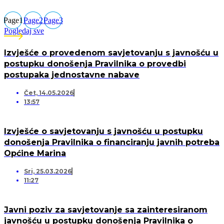
Page
1
Page
2
Page
3
Pogledaj sve
Izvješće o provedenom savjetovanju s javnošću u
postupku donošenja Pravilnika o provedbi
postupaka jednostavne nabave
Čet, 14.05.2026
13:57
Izvješće o savjetovanju s javnošću u postupku
donošenja Pravilnika o financiranju javnih potreba
Općine Marina
Sri, 25.03.2026
11:27
Javni poziv za savjetovanje sa zainteresiranom
javnošću u postupku donošenja Pravilnika o