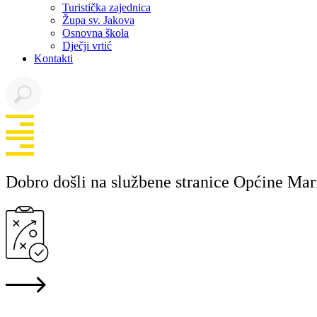
Turistička zajednica
Župa sv. Jakova
Osnovna škola
Dječji vrtić
Kontakti
Dobro došli na službene stranice Općine Mar