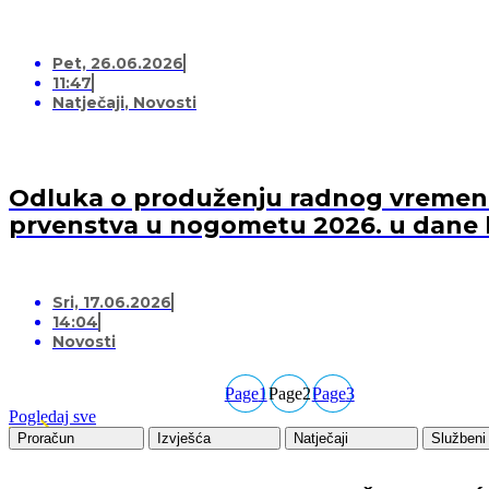
Pet, 26.06.2026
11:47
Natječaji
,
Novosti
Odluka o produženju radnog vremena 
prvenstva u nogometu 2026. u dane 
Sri, 17.06.2026
14:04
Novosti
Page
1
Page
2
Page
3
Pogledaj sve
Proračun
Izvješća
Natječaji
Službeni 