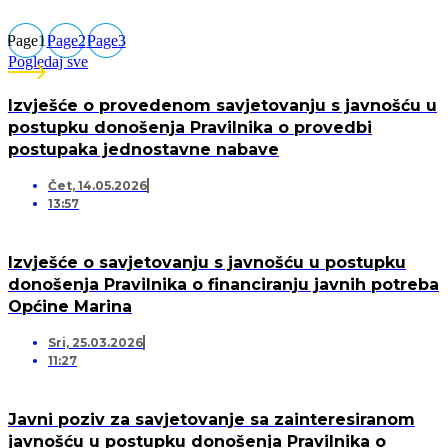
Page
1
Page
2
Page
3
Pogledaj sve
Izvješće o provedenom savjetovanju s javnošću u
postupku donošenja Pravilnika o provedbi
postupaka jednostavne nabave
Čet, 14.05.2026
13:57
Izvješće o savjetovanju s javnošću u postupku
donošenja Pravilnika o financiranju javnih potreba
Općine Marina
Sri, 25.03.2026
11:27
Javni poziv za savjetovanje sa zainteresiranom
javnošću u postupku donošenja Pravilnika o