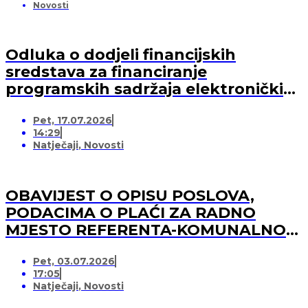
Novosti
Odluka o dodjeli financijskih
sredstava za financiranje
programskih sadržaja elektroničkih
medija u 2026. godini (-za pružatelja
Pet, 17.07.2026
medijskih usluga)
14:29
Natječaji
,
Novosti
OBAVIJEST O OPISU POSLOVA,
PODACIMA O PLAĆI ZA RADNO
MJESTO REFERENTA-KOMUNALNOG
REDARA
Pet, 03.07.2026
17:05
Natječaji
,
Novosti