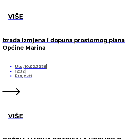
VIŠE
Izrada izmjena i dopuna prostornog plana
Općine Marina
Uto, 10.02.2026
12:32
Projekti
VIŠE