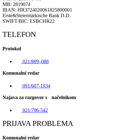
MB: 2819074
IBAN: HR3724020061825800001
Erste&Steiermärkische Bank D.D.
SWIFT/BIC: ESBCHR22
TELEFON
Protokol
021/889–088
Komunalni redar
091/607-1934
Najava za razgovor s načelnikom
021/796-542
PRIJAVA PROBLEMA
Komunalni redar