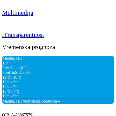
Multimedija
iTransparentnost
Vremenska prognoza
Marina, HR
13°
Pretežno oblačno
Pon
Uto
Sri
Čet
Pet
12
/ 10
°C
°C
13
/ 9
°C
°C
12
/ 7
°C
°C
13
/ 7
°C
°C
13
/ 9
°C
°C
Marina, HR
vremenska prognoza ▸
OIB: 84238675791