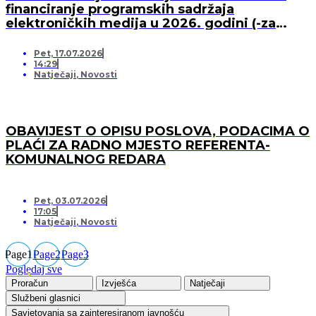
financiranje programskih sadržaja
elektroničkih medija u 2026. godini (-za
pružatelja medijskih usluga)
Pet, 17.07.2026
14:29
Natječaji
,
Novosti
OBAVIJEST O OPISU POSLOVA, PODACIMA O
PLAĆI ZA RADNO MJESTO REFERENTA-
KOMUNALNOG REDARA
Pet, 03.07.2026
17:05
Natječaji
,
Novosti
Page
1
Page
2
Page
3
Pogledaj sve
Proračun
Izvješća
Natječaji
Službeni glasnici
Savjetovanja sa zainteresiranom javnošću