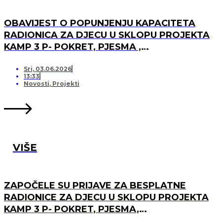
OBAVIJEST O POPUNJENJU KAPACITETA
RADIONICA ZA DJECU U SKLOPU PROJEKTA
KAMP 3 P- POKRET, PJESMA ,
PRIJATELJSTVO I OTVARANJU PRJAVA ZA
LISTU ČEKANJA
Sri, 03.06.2026
13:33
Novosti
,
Projekti
VIŠE
ZAPOČELE SU PRIJAVE ZA BESPLATNE
RADIONICE ZA DJECU U SKLOPU PROJEKTA
KAMP 3 P- POKRET, PJESMA,