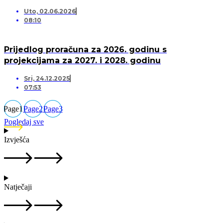
Uto, 02.06.2026
08:10
Prijedlog proračuna za 2026. godinu s
projekcijama za 2027. i 2028. godinu
Sri, 24.12.2025
07:53
Page
1
Page
2
Page
3
Pogledaj sve
Izvješća
Natječaji