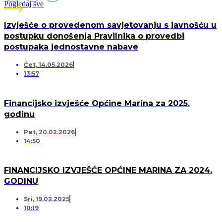
Pogledaj sve
Izvješće o provedenom savjetovanju s javnošću u
postupku donošenja Pravilnika o provedbi
postupaka jednostavne nabave
Čet, 14.05.2026
13:57
Financijsko izvješće Općine Marina za 2025.
godinu
Pet, 20.02.2026
14:50
FINANCIJSKO IZVJEŠĆE OPĆINE MARINA ZA 2024.
GODINU
Sri, 19.02.2025
10:19