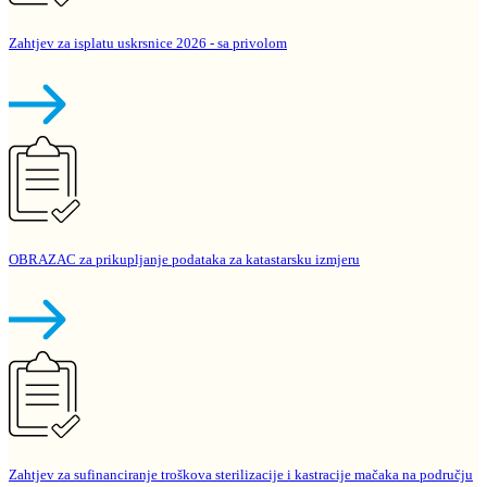
Zahtjev za isplatu uskrsnice 2026 - sa privolom
OBRAZAC za prikupljanje podataka za katastarsku izmjeru
Zahtjev za sufinanciranje troškova sterilizacije i kastracije mačaka na području