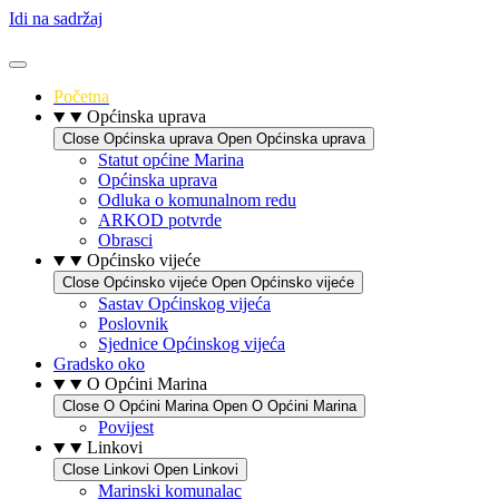
Idi na sadržaj
Početna
Općinska uprava
Close Općinska uprava
Open Općinska uprava
Statut općine Marina
Općinska uprava
Odluka o komunalnom redu
ARKOD potvrde
Obrasci
Općinsko vijeće
Close Općinsko vijeće
Open Općinsko vijeće
Sastav Općinskog vijeća
Poslovnik
Sjednice Općinskog vijeća
Gradsko oko
O Općini Marina
Close O Općini Marina
Open O Općini Marina
Povijest
Linkovi
Close Linkovi
Open Linkovi
Marinski komunalac