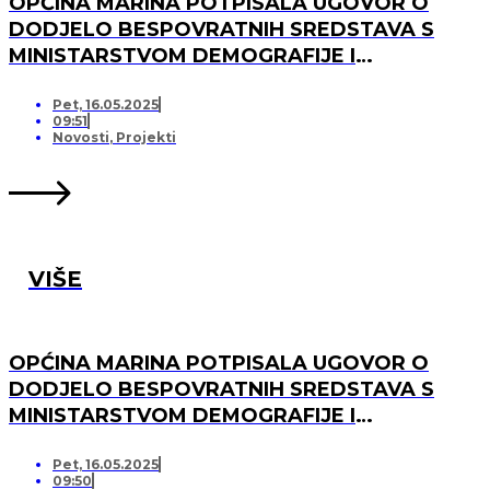
OPĆINA MARINA POTPISALA UGOVOR O
DODJELO BESPOVRATNIH SREDSTAVA S
MINISTARSTVOM DEMOGRAFIJE I
USELJENIŠTVA ZA PROJEKT UREĐENJA I
OPREMANJA DJEČJEG IGRALIŠTA U
Pet, 16.05.2025
09:51
SVINCIMA
Novosti
,
Projekti
VIŠE
OPĆINA MARINA POTPISALA UGOVOR O
DODJELO BESPOVRATNIH SREDSTAVA S
MINISTARSTVOM DEMOGRAFIJE I
USELJENIŠTVA ZA PROJEKT UREĐENJA I
OPREMANJA DJEČJEG IGRALIŠTA U DV
Pet, 16.05.2025
09:50