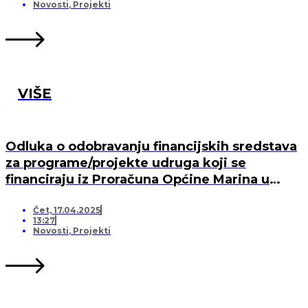
MARINA, PO „KRIJESNICA“U POZORCU
Novosti
,
Projekti
VIŠE
Odluka o odobravanju financijskih sredstava
za programe/projekte udruga koji se
financiraju iz Proračuna Općine Marina u
2025. godini
Čet, 17.04.2025
13:27
Novosti
,
Projekti