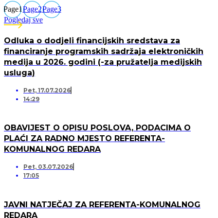
Page
1
Page
2
Page
3
Pogledaj sve
Odluka o dodjeli financijskih sredstava za
financiranje programskih sadržaja elektroničkih
medija u 2026. godini (-za pružatelja medijskih
usluga)
Pet, 17.07.2026
14:29
OBAVIJEST O OPISU POSLOVA, PODACIMA O
PLAĆI ZA RADNO MJESTO REFERENTA-
KOMUNALNOG REDARA
Pet, 03.07.2026
17:05
JAVNI NATJEČAJ ZA REFERENTA-KOMUNALNOG
REDARA