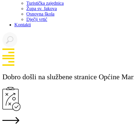
Turistička zajednica
Župa sv. Jakova
Osnovna škola
Dječji vrtić
Kontakti
Dobro došli na službene stranice Općine Mar