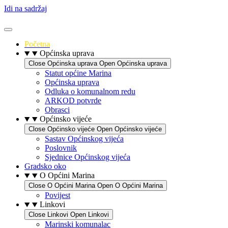
Idi na sadržaj
Početna
Općinska uprava
Close Općinska uprava
Open Općinska uprava
Statut općine Marina
Općinska uprava
Odluka o komunalnom redu
ARKOD potvrde
Obrasci
Općinsko vijeće
Close Općinsko vijeće
Open Općinsko vijeće
Sastav Općinskog vijeća
Poslovnik
Sjednice Općinskog vijeća
Gradsko oko
O Općini Marina
Close O Općini Marina
Open O Općini Marina
Povijest
Linkovi
Close Linkovi
Open Linkovi
Marinski komunalac