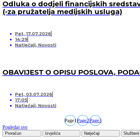
Odluka o dodjeli financijskih sredsta
(-za pružatelja medijskih usluga)
Pet, 17.07.2026
14:29
Natječaji
,
Novosti
OBAVIJEST O OPISU POSLOVA, POD
Pet, 03.07.2026
17:05
Natječaji
,
Novosti
Page
1
Page
2
Page
3
Pogledaj sve
Proračun
Izvješća
Natječaji
Službeni 