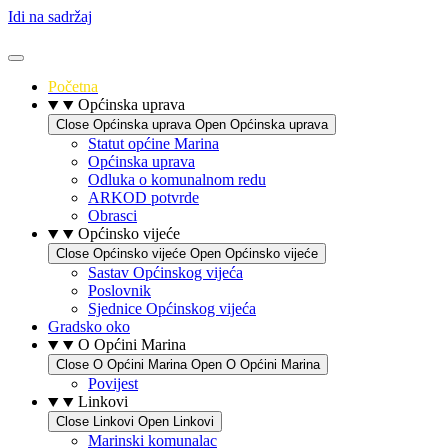
Idi na sadržaj
Početna
Općinska uprava
Close Općinska uprava
Open Općinska uprava
Statut općine Marina
Općinska uprava
Odluka o komunalnom redu
ARKOD potvrde
Obrasci
Općinsko vijeće
Close Općinsko vijeće
Open Općinsko vijeće
Sastav Općinskog vijeća
Poslovnik
Sjednice Općinskog vijeća
Gradsko oko
O Općini Marina
Close O Općini Marina
Open O Općini Marina
Povijest
Linkovi
Close Linkovi
Open Linkovi
Marinski komunalac