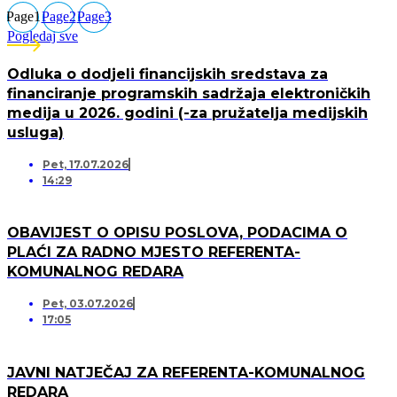
Page
1
Page
2
Page
3
Pogledaj sve
Odluka o dodjeli financijskih sredstava za
financiranje programskih sadržaja elektroničkih
medija u 2026. godini (-za pružatelja medijskih
usluga)
Pet, 17.07.2026
14:29
OBAVIJEST O OPISU POSLOVA, PODACIMA O
PLAĆI ZA RADNO MJESTO REFERENTA-
KOMUNALNOG REDARA
Pet, 03.07.2026
17:05
JAVNI NATJEČAJ ZA REFERENTA-KOMUNALNOG
REDARA