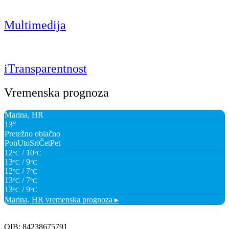
Multimedija
iTransparentnost
Vremenska prognoza
Marina, HR
13°
Pretežno oblačno
Pon
Uto
Sri
Čet
Pet
12
/ 10
°C
°C
13
/ 9
°C
°C
12
/ 7
°C
°C
13
/ 7
°C
°C
13
/ 9
°C
°C
Marina, HR
vremenska prognoza ▸
OIB: 84238675791