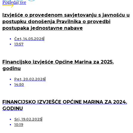
Pogledaj sve
Izvješće o provedenom savjetovanju s javnošću u
postupku donošenja Pravilnika o provedbi
postupaka jednostavne nabave
Čet, 14.05.2026
13:57
Financijsko izvješće Općine Marina za 2025.
godinu
Pet, 20.02.2026
14:50
FINANCIJSKO IZVJEŠĆE OPĆINE MARINA ZA 2024.
GODINU
Sri, 19.02.2025
10:19