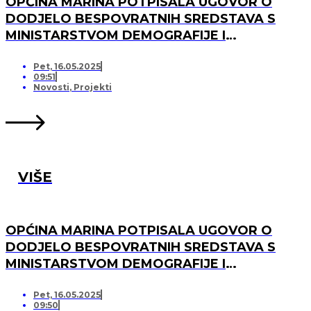
OPĆINA MARINA POTPISALA UGOVOR O
DODJELO BESPOVRATNIH SREDSTAVA S
MINISTARSTVOM DEMOGRAFIJE I
USELJENIŠTVA ZA PROJEKT UREĐENJA I
OPREMANJA DJEČJEG IGRALIŠTA U
Pet, 16.05.2025
09:51
SVINCIMA
Novosti
,
Projekti
VIŠE
OPĆINA MARINA POTPISALA UGOVOR O
DODJELO BESPOVRATNIH SREDSTAVA S
MINISTARSTVOM DEMOGRAFIJE I
USELJENIŠTVA ZA PROJEKT UREĐENJA I
OPREMANJA DJEČJEG IGRALIŠTA U DV
Pet, 16.05.2025
09:50