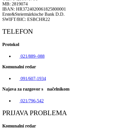
MB: 2819074
IBAN: HR3724020061825800001
Erste&Steiermärkische Bank D.D.
SWIFT/BIC: ESBCHR22
TELEFON
Protokol
021/889–088
Komunalni redar
091/607-1934
Najava za razgovor s načelnikom
021/796-542
PRIJAVA PROBLEMA
Komunalni redar