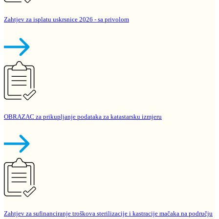
Zahtjev za isplatu uskrsnice 2026 - sa privolom
OBRAZAC za prikupljanje podataka za katastarsku izmjeru
Zahtjev za sufinanciranje troškova sterilizacije i kastracije mačaka na području