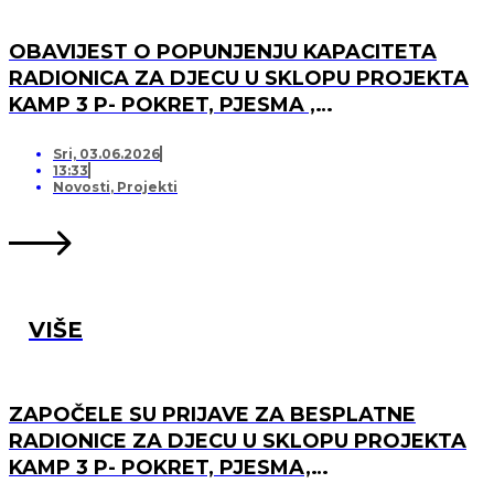
OBAVIJEST O POPUNJENJU KAPACITETA
RADIONICA ZA DJECU U SKLOPU PROJEKTA
KAMP 3 P- POKRET, PJESMA ,
PRIJATELJSTVO I OTVARANJU PRJAVA ZA
LISTU ČEKANJA
Sri, 03.06.2026
13:33
Novosti
,
Projekti
VIŠE
ZAPOČELE SU PRIJAVE ZA BESPLATNE
RADIONICE ZA DJECU U SKLOPU PROJEKTA
KAMP 3 P- POKRET, PJESMA,