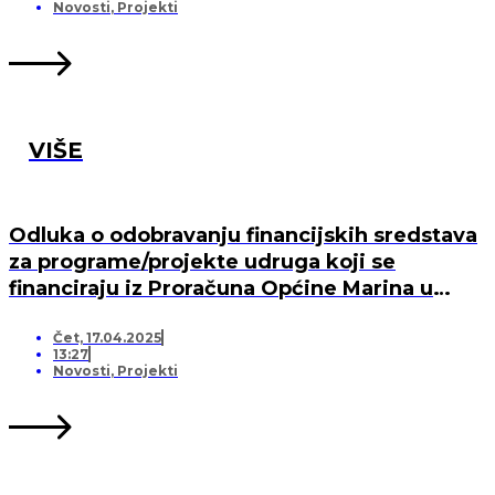
MARINA, PO „KRIJESNICA“U POZORCU
Novosti
,
Projekti
VIŠE
Odluka o odobravanju financijskih sredstava
za programe/projekte udruga koji se
financiraju iz Proračuna Općine Marina u
2025. godini
Čet, 17.04.2025
13:27
Novosti
,
Projekti