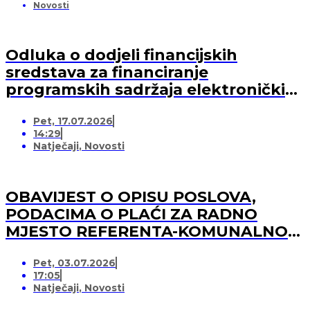
Novosti
Odluka o dodjeli financijskih
sredstava za financiranje
programskih sadržaja elektroničkih
medija u 2026. godini (-za pružatelja
Pet, 17.07.2026
medijskih usluga)
14:29
Natječaji
,
Novosti
OBAVIJEST O OPISU POSLOVA,
PODACIMA O PLAĆI ZA RADNO
MJESTO REFERENTA-KOMUNALNOG
REDARA
Pet, 03.07.2026
17:05
Natječaji
,
Novosti