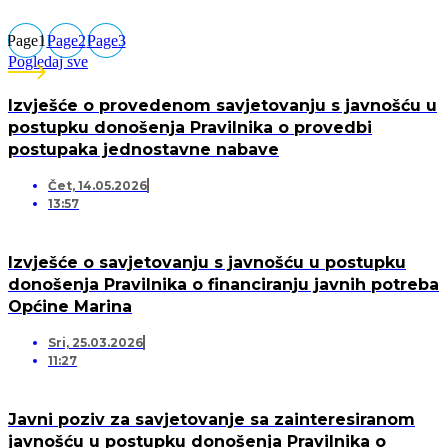
Page
1
Page
2
Page
3
Pogledaj sve
Izvješće o provedenom savjetovanju s javnošću u
postupku donošenja Pravilnika o provedbi
postupaka jednostavne nabave
Čet, 14.05.2026
13:57
Izvješće o savjetovanju s javnošću u postupku
donošenja Pravilnika o financiranju javnih potreba
Općine Marina
Sri, 25.03.2026
11:27
Javni poziv za savjetovanje sa zainteresiranom
javnošću u postupku donošenja Pravilnika o