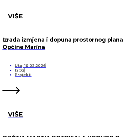
VIŠE
Izrada izmjena i dopuna prostornog plana
Općine Marina
Uto, 10.02.2026
12:32
Projekti
VIŠE