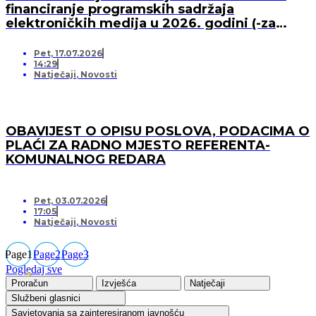
financiranje programskih sadržaja
elektroničkih medija u 2026. godini (-za
pružatelja medijskih usluga)
Pet, 17.07.2026
14:29
Natječaji
,
Novosti
OBAVIJEST O OPISU POSLOVA, PODACIMA O
PLAĆI ZA RADNO MJESTO REFERENTA-
KOMUNALNOG REDARA
Pet, 03.07.2026
17:05
Natječaji
,
Novosti
Page
1
Page
2
Page
3
Pogledaj sve
Proračun
Izvješća
Natječaji
Službeni glasnici
Savjetovanja sa zainteresiranom javnošću