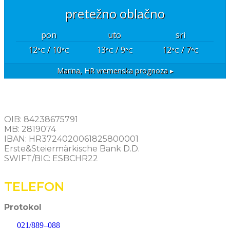
pretežno oblačno
pon
uto
sri
12
/ 10
13
/ 9
12
/ 7
°C
°C
°C
°C
°C
°C
Marina, HR
vremenska prognoza ▸
OIB: 84238675791
MB: 2819074
IBAN: HR3724020061825800001
Erste&Steiermärkische Bank D.D.
SWIFT/BIC: ESBCHR22
TELEFON
Protokol
021/889–088