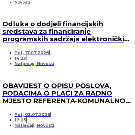
Novosti
Odluka o dodjeli financijskih
sredstava za financiranje
programskih sadržaja elektroničkih
medija u 2026. godini (-za pružatelja
Pet, 17.07.2026
medijskih usluga)
14:29
Natječaji
,
Novosti
OBAVIJEST O OPISU POSLOVA,
PODACIMA O PLAĆI ZA RADNO
MJESTO REFERENTA-KOMUNALNOG
REDARA
Pet, 03.07.2026
17:05
Natječaji
,
Novosti