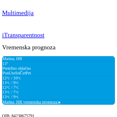
Multimedija
iTransparentnost
Vremenska prognoza
Marina, HR
13°
Pretežno oblačno
Pon
Uto
Sri
Čet
Pet
12
/ 10
°C
°C
13
/ 9
°C
°C
12
/ 7
°C
°C
13
/ 7
°C
°C
13
/ 9
°C
°C
Marina, HR
vremenska prognoza ▸
OIB: 84238675791