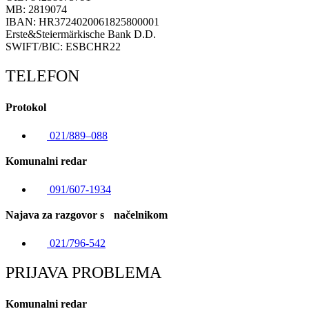
MB: 2819074
IBAN: HR3724020061825800001
Erste&Steiermärkische Bank D.D.
SWIFT/BIC: ESBCHR22
TELEFON
Protokol
021/889–088
Komunalni redar
091/607-1934
Najava za razgovor s načelnikom
021/796-542
PRIJAVA PROBLEMA
Komunalni redar