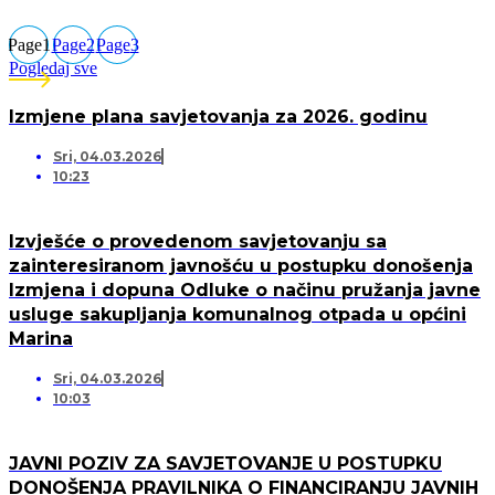
Page
1
Page
2
Page
3
Pogledaj sve
Izmjene plana savjetovanja za 2026. godinu
Sri, 04.03.2026
10:23
Izvješće o provedenom savjetovanju sa
zainteresiranom javnošću u postupku donošenja
Izmjena i dopuna Odluke o načinu pružanja javne
usluge sakupljanja komunalnog otpada u općini
Marina
Sri, 04.03.2026
10:03
JAVNI POZIV ZA SAVJETOVANJE U POSTUPKU
DONOŠENJA PRAVILNIKA O FINANCIRANJU JAVNIH