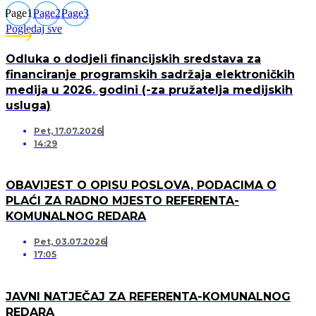
Page
1
Page
2
Page
3
Pogledaj sve
Odluka o dodjeli financijskih sredstava za
financiranje programskih sadržaja elektroničkih
medija u 2026. godini (-za pružatelja medijskih
usluga)
Pet, 17.07.2026
14:29
OBAVIJEST O OPISU POSLOVA, PODACIMA O
PLAĆI ZA RADNO MJESTO REFERENTA-
KOMUNALNOG REDARA
Pet, 03.07.2026
17:05
JAVNI NATJEČAJ ZA REFERENTA-KOMUNALNOG
REDARA