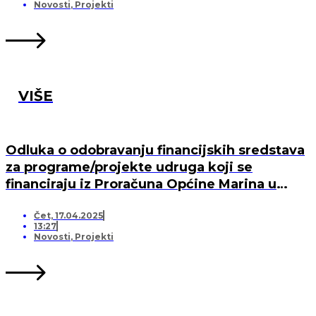
MARINA, PO „KRIJESNICA“U POZORCU
Novosti
,
Projekti
VIŠE
Odluka o odobravanju financijskih sredstava
za programe/projekte udruga koji se
financiraju iz Proračuna Općine Marina u
2025. godini
Čet, 17.04.2025
13:27
Novosti
,
Projekti