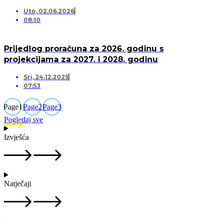
Uto, 02.06.2026
08:10
Prijedlog proračuna za 2026. godinu s
projekcijama za 2027. i 2028. godinu
Sri, 24.12.2025
07:53
Page
1
Page
2
Page
3
Pogledaj sve
Izvješća
Natječaji