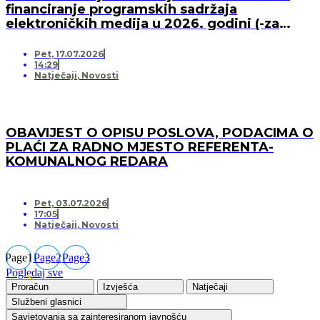
financiranje programskih sadržaja
elektroničkih medija u 2026. godini (-za
pružatelja medijskih usluga)
Pet, 17.07.2026
14:29
Natječaji
,
Novosti
OBAVIJEST O OPISU POSLOVA, PODACIMA O
PLAĆI ZA RADNO MJESTO REFERENTA-
KOMUNALNOG REDARA
Pet, 03.07.2026
17:05
Natječaji
,
Novosti
Page
1
Page
2
Page
3
Pogledaj sve
Proračun
Izvješća
Natječaji
Službeni glasnici
Savjetovanja sa zainteresiranom javnošću