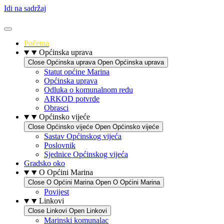
Idi na sadržaj
Početna
Općinska uprava
Close Općinska uprava
Open Općinska uprava
Statut općine Marina
Općinska uprava
Odluka o komunalnom redu
ARKOD potvrde
Obrasci
Općinsko vijeće
Close Općinsko vijeće
Open Općinsko vijeće
Sastav Općinskog vijeća
Poslovnik
Sjednice Općinskog vijeća
Gradsko oko
O Općini Marina
Close O Općini Marina
Open O Općini Marina
Povijest
Linkovi
Close Linkovi
Open Linkovi
Marinski komunalac