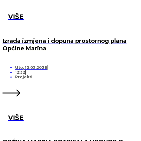
VIŠE
Izrada izmjena i dopuna prostornog plana
Općine Marina
Uto, 10.02.2026
12:32
Projekti
VIŠE