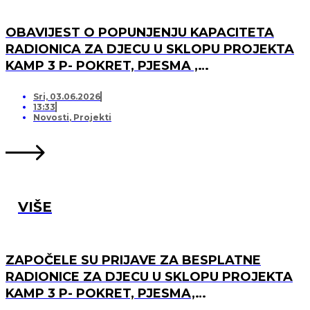
OBAVIJEST O POPUNJENJU KAPACITETA
RADIONICA ZA DJECU U SKLOPU PROJEKTA
KAMP 3 P- POKRET, PJESMA ,
PRIJATELJSTVO I OTVARANJU PRJAVA ZA
LISTU ČEKANJA
Sri, 03.06.2026
13:33
Novosti
,
Projekti
VIŠE
ZAPOČELE SU PRIJAVE ZA BESPLATNE
RADIONICE ZA DJECU U SKLOPU PROJEKTA
KAMP 3 P- POKRET, PJESMA,