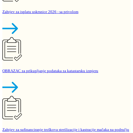
Zahtjev za isplatu uskrsnice 2026 - sa privolom
OBRAZAC za prikupljanje podataka za katastarsku izmjeru
Zahtjev za sufinanciranje troškova sterilizacije i kastracije mačaka na području