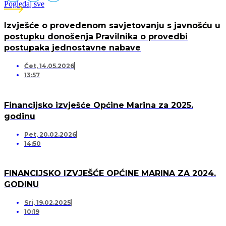
Pogledaj sve
Izvješće o provedenom savjetovanju s javnošću u
postupku donošenja Pravilnika o provedbi
postupaka jednostavne nabave
Čet, 14.05.2026
13:57
Financijsko izvješće Općine Marina za 2025.
godinu
Pet, 20.02.2026
14:50
FINANCIJSKO IZVJEŠĆE OPĆINE MARINA ZA 2024.
GODINU
Sri, 19.02.2025
10:19