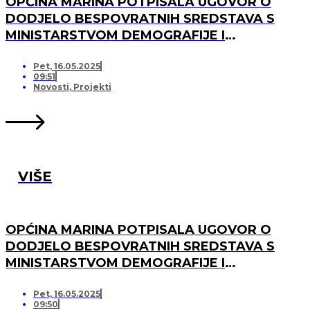
OPĆINA MARINA POTPISALA UGOVOR O
DODJELO BESPOVRATNIH SREDSTAVA S
MINISTARSTVOM DEMOGRAFIJE I
USELJENIŠTVA ZA PROJEKT UREĐENJA I
OPREMANJA DJEČJEG IGRALIŠTA U
Pet, 16.05.2025
09:51
SVINCIMA
Novosti
,
Projekti
VIŠE
OPĆINA MARINA POTPISALA UGOVOR O
DODJELO BESPOVRATNIH SREDSTAVA S
MINISTARSTVOM DEMOGRAFIJE I
USELJENIŠTVA ZA PROJEKT UREĐENJA I
OPREMANJA DJEČJEG IGRALIŠTA U DV
Pet, 16.05.2025
09:50