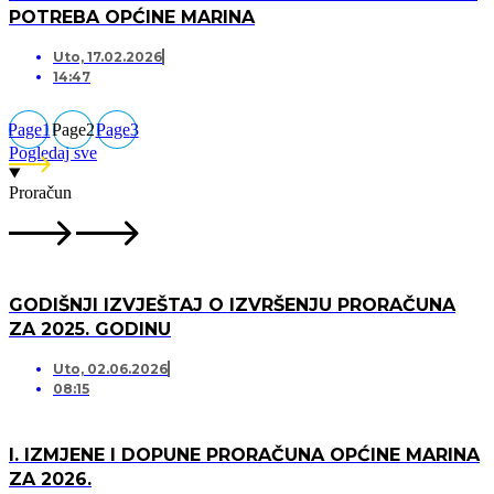
POTREBA OPĆINE MARINA
Uto, 17.02.2026
14:47
Page
1
Page
2
Page
3
Pogledaj sve
Proračun
GODIŠNJI IZVJEŠTAJ O IZVRŠENJU PRORAČUNA
ZA 2025. GODINU
Uto, 02.06.2026
08:15
I. IZMJENE I DOPUNE PRORAČUNA OPĆINE MARINA
ZA 2026.