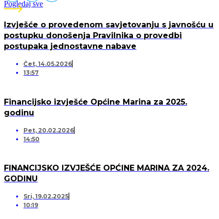
Pogledaj sve
Izvješće o provedenom savjetovanju s javnošću u
postupku donošenja Pravilnika o provedbi
postupaka jednostavne nabave
Čet, 14.05.2026
13:57
Financijsko izvješće Općine Marina za 2025.
godinu
Pet, 20.02.2026
14:50
FINANCIJSKO IZVJEŠĆE OPĆINE MARINA ZA 2024.
GODINU
Sri, 19.02.2025
10:19