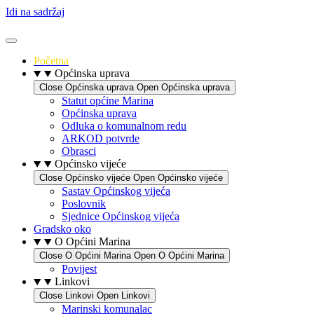
Idi na sadržaj
Početna
Općinska uprava
Close Općinska uprava
Open Općinska uprava
Statut općine Marina
Općinska uprava
Odluka o komunalnom redu
ARKOD potvrde
Obrasci
Općinsko vijeće
Close Općinsko vijeće
Open Općinsko vijeće
Sastav Općinskog vijeća
Poslovnik
Sjednice Općinskog vijeća
Gradsko oko
O Općini Marina
Close O Općini Marina
Open O Općini Marina
Povijest
Linkovi
Close Linkovi
Open Linkovi
Marinski komunalac