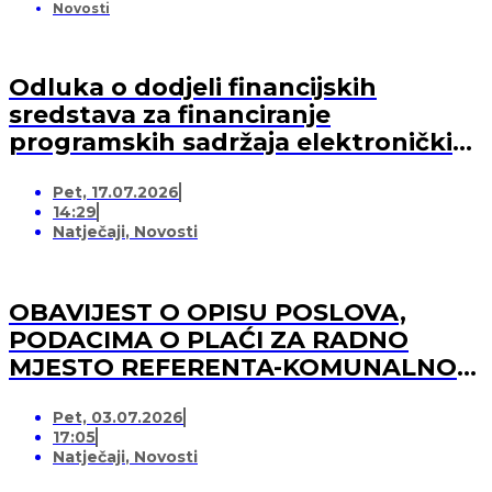
Novosti
Odluka o dodjeli financijskih
sredstava za financiranje
programskih sadržaja elektroničkih
medija u 2026. godini (-za pružatelja
Pet, 17.07.2026
medijskih usluga)
14:29
Natječaji
,
Novosti
OBAVIJEST O OPISU POSLOVA,
PODACIMA O PLAĆI ZA RADNO
MJESTO REFERENTA-KOMUNALNOG
REDARA
Pet, 03.07.2026
17:05
Natječaji
,
Novosti