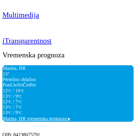
Multimedija
iTransparentnost
Vremenska prognoza
Marina, HR
13°
Pretežno oblačno
Pon
Uto
Sri
Čet
Pet
12
/ 10
°C
°C
13
/ 9
°C
°C
12
/ 7
°C
°C
13
/ 7
°C
°C
13
/ 9
°C
°C
Marina, HR
vremenska prognoza ▸
OIB: 84238675791