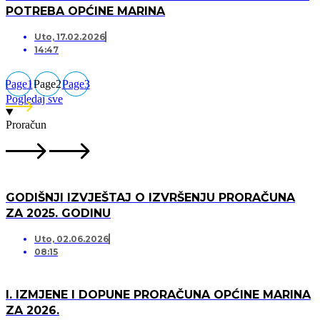
POTREBA OPĆINE MARINA
Uto, 17.02.2026
14:47
Page
1
Page
2
Page
3
Pogledaj sve
Proračun
GODIŠNJI IZVJEŠTAJ O IZVRŠENJU PRORAČUNA
ZA 2025. GODINU
Uto, 02.06.2026
08:15
I. IZMJENE I DOPUNE PRORAČUNA OPĆINE MARINA
ZA 2026.