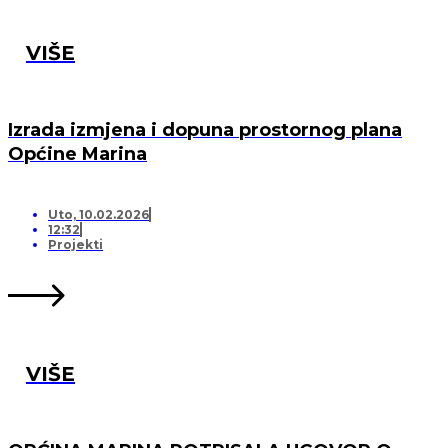
VIŠE
Izrada izmjena i dopuna prostornog plana
Općine Marina
Uto, 10.02.2026
12:32
Projekti
VIŠE