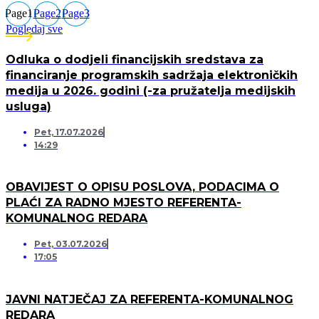
Page
1
Page
2
Page
3
Pogledaj sve
Odluka o dodjeli financijskih sredstava za
financiranje programskih sadržaja elektroničkih
medija u 2026. godini (-za pružatelja medijskih
usluga)
Pet, 17.07.2026
14:29
OBAVIJEST O OPISU POSLOVA, PODACIMA O
PLAĆI ZA RADNO MJESTO REFERENTA-
KOMUNALNOG REDARA
Pet, 03.07.2026
17:05
JAVNI NATJEČAJ ZA REFERENTA-KOMUNALNOG
REDARA