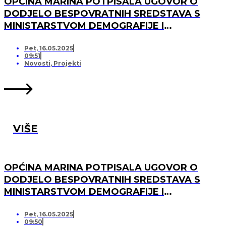
OPĆINA MARINA POTPISALA UGOVOR O
DODJELO BESPOVRATNIH SREDSTAVA S
MINISTARSTVOM DEMOGRAFIJE I
USELJENIŠTVA ZA PROJEKT UREĐENJA I
OPREMANJA DJEČJEG IGRALIŠTA U
Pet, 16.05.2025
09:51
SVINCIMA
Novosti
,
Projekti
VIŠE
OPĆINA MARINA POTPISALA UGOVOR O
DODJELO BESPOVRATNIH SREDSTAVA S
MINISTARSTVOM DEMOGRAFIJE I
USELJENIŠTVA ZA PROJEKT UREĐENJA I
OPREMANJA DJEČJEG IGRALIŠTA U DV
Pet, 16.05.2025
09:50