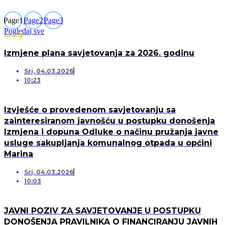
Page
1
Page
2
Page
3
Pogledaj sve
Izmjene plana savjetovanja za 2026. godinu
Sri, 04.03.2026
10:23
Izvješće o provedenom savjetovanju sa
zainteresiranom javnošću u postupku donošenja
Izmjena i dopuna Odluke o načinu pružanja javne
usluge sakupljanja komunalnog otpada u općini
Marina
Sri, 04.03.2026
10:03
JAVNI POZIV ZA SAVJETOVANJE U POSTUPKU
DONOŠENJA PRAVILNIKA O FINANCIRANJU JAVNIH