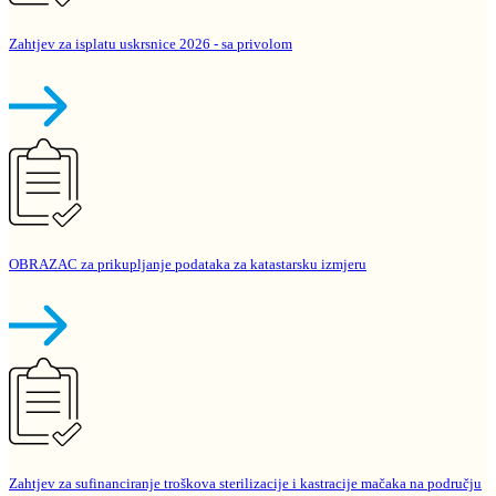
Zahtjev za isplatu uskrsnice 2026 - sa privolom
OBRAZAC za prikupljanje podataka za katastarsku izmjeru
Zahtjev za sufinanciranje troškova sterilizacije i kastracije mačaka na području