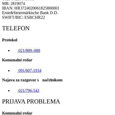
MB: 2819074
IBAN: HR3724020061825800001
Erste&Steiermärkische Bank D.D.
SWIFT/BIC: ESBCHR22
TELEFON
Protokol
021/889–088
Komunalni redar
091/607-1934
Najava za razgovor s načelnikom
021/796-542
PRIJAVA PROBLEMA
Komunalni redar