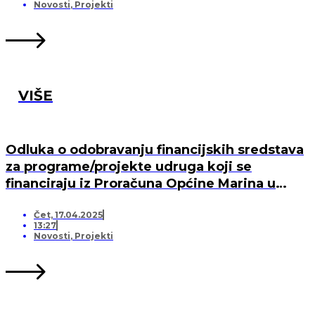
MARINA, PO „KRIJESNICA“U POZORCU
Novosti
,
Projekti
VIŠE
Odluka o odobravanju financijskih sredstava
za programe/projekte udruga koji se
financiraju iz Proračuna Općine Marina u
2025. godini
Čet, 17.04.2025
13:27
Novosti
,
Projekti