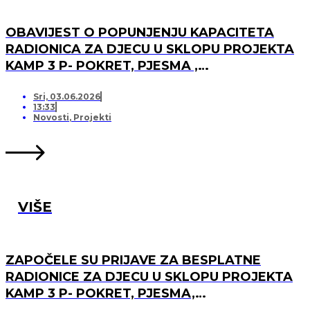
OBAVIJEST O POPUNJENJU KAPACITETA
RADIONICA ZA DJECU U SKLOPU PROJEKTA
KAMP 3 P- POKRET, PJESMA ,
PRIJATELJSTVO I OTVARANJU PRJAVA ZA
LISTU ČEKANJA
Sri, 03.06.2026
13:33
Novosti
,
Projekti
VIŠE
ZAPOČELE SU PRIJAVE ZA BESPLATNE
RADIONICE ZA DJECU U SKLOPU PROJEKTA
KAMP 3 P- POKRET, PJESMA,