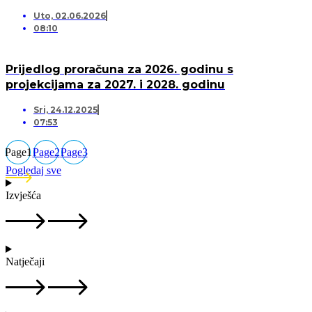
Uto, 02.06.2026
08:10
Prijedlog proračuna za 2026. godinu s
projekcijama za 2027. i 2028. godinu
Sri, 24.12.2025
07:53
Page
1
Page
2
Page
3
Pogledaj sve
Izvješća
Natječaji