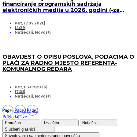
financiranje programskih sadržaja
elektroničkih medija u 2026. godini (-za
pružatelja medijskih usluga)
Pet, 17.07.2026
14:29
Natječaji
,
Novosti
OBAVIJEST O OPISU POSLOVA, PODACIMA O
PLAĆI ZA RADNO MJESTO REFERENTA-
KOMUNALNOG REDARA
Pet, 03.07.2026
17:05
Natječaji
,
Novosti
Page
1
Page
2
Page
3
Pogledaj sve
Proračun
Izvješća
Natječaji
Službeni glasnici
Savjetovanja sa zainteresiranom javnošću