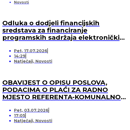
Novosti
Odluka o dodjeli financijskih
sredstava za financiranje
programskih sadržaja elektroničkih
medija u 2026. godini (-za pružatelja
Pet, 17.07.2026
medijskih usluga)
14:29
Natječaji
,
Novosti
OBAVIJEST O OPISU POSLOVA,
PODACIMA O PLAĆI ZA RADNO
MJESTO REFERENTA-KOMUNALNOG
REDARA
Pet, 03.07.2026
17:05
Natječaji
,
Novosti