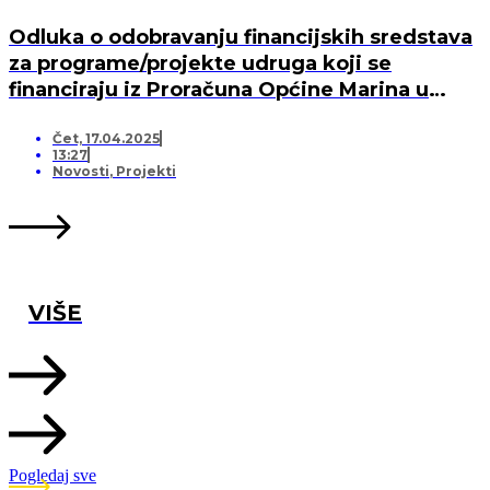
Odluka o odobravanju financijskih sredstava
za programe/projekte udruga koji se
financiraju iz Proračuna Općine Marina u
2025. godini
Čet, 17.04.2025
13:27
Novosti
,
Projekti
VIŠE
Pogledaj sve