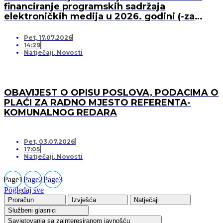
financiranje programskih sadržaja
elektroničkih medija u 2026. godini (-za
pružatelja medijskih usluga)
Pet, 17.07.2026
14:29
Natječaji
,
Novosti
OBAVIJEST O OPISU POSLOVA, PODACIMA O
PLAĆI ZA RADNO MJESTO REFERENTA-
KOMUNALNOG REDARA
Pet, 03.07.2026
17:05
Natječaji
,
Novosti
Page
1
Page
2
Page
3
Pogledaj sve
Proračun
Izvješća
Natječaji
Službeni glasnici
Savjetovanja sa zainteresiranom javnošću