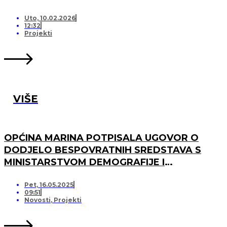
Uto, 10.02.2026
12:32
Projekti
VIŠE
OPĆINA MARINA POTPISALA UGOVOR O
DODJELO BESPOVRATNIH SREDSTAVA S
MINISTARSTVOM DEMOGRAFIJE I
USELJENIŠTVA ZA PROJEKT UREĐENJA I
OPREMANJA DJEČJEG IGRALIŠTA U
Pet, 16.05.2025
09:51
SVINCIMA
Novosti
,
Projekti