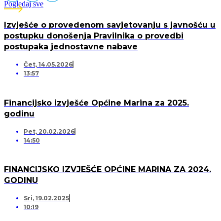
Pogledaj sve
Izvješće o provedenom savjetovanju s javnošću u
postupku donošenja Pravilnika o provedbi
postupaka jednostavne nabave
Čet, 14.05.2026
13:57
Financijsko izvješće Općine Marina za 2025.
godinu
Pet, 20.02.2026
14:50
FINANCIJSKO IZVJEŠĆE OPĆINE MARINA ZA 2024.
GODINU
Sri, 19.02.2025
10:19