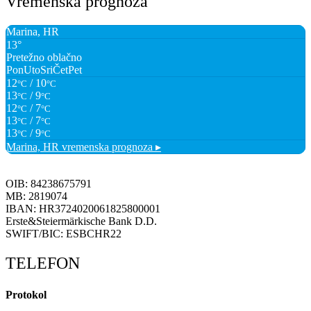
Vremenska prognoza
Marina, HR
13°
Pretežno oblačno
Pon
Uto
Sri
Čet
Pet
12
/ 10
°C
°C
13
/ 9
°C
°C
12
/ 7
°C
°C
13
/ 7
°C
°C
13
/ 9
°C
°C
Marina, HR
vremenska prognoza ▸
OIB: 84238675791
MB: 2819074
IBAN: HR3724020061825800001
Erste&Steiermärkische Bank D.D.
SWIFT/BIC: ESBCHR22
TELEFON
Protokol