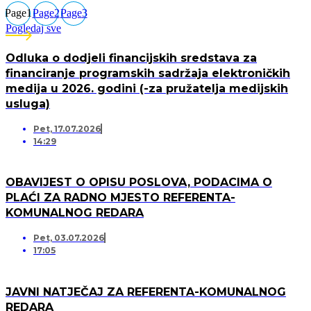
Page
1
Page
2
Page
3
Pogledaj sve
Odluka o dodjeli financijskih sredstava za
financiranje programskih sadržaja elektroničkih
medija u 2026. godini (-za pružatelja medijskih
usluga)
Pet, 17.07.2026
14:29
OBAVIJEST O OPISU POSLOVA, PODACIMA O
PLAĆI ZA RADNO MJESTO REFERENTA-
KOMUNALNOG REDARA
Pet, 03.07.2026
17:05
JAVNI NATJEČAJ ZA REFERENTA-KOMUNALNOG
REDARA