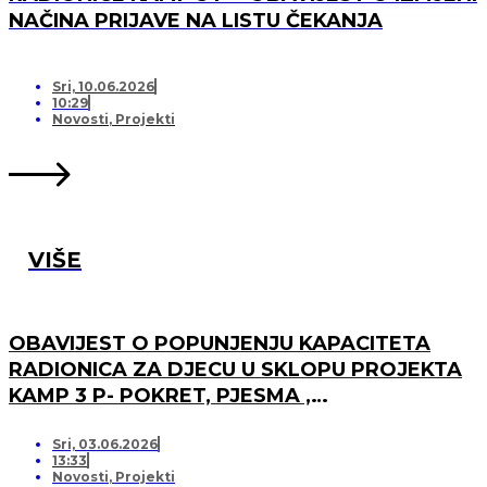
NAČINA PRIJAVE NA LISTU ČEKANJA
Sri, 10.06.2026
10:29
Novosti
,
Projekti
VIŠE
OBAVIJEST O POPUNJENJU KAPACITETA
RADIONICA ZA DJECU U SKLOPU PROJEKTA
KAMP 3 P- POKRET, PJESMA ,
PRIJATELJSTVO I OTVARANJU PRJAVA ZA
LISTU ČEKANJA
Sri, 03.06.2026
13:33
Novosti
,
Projekti