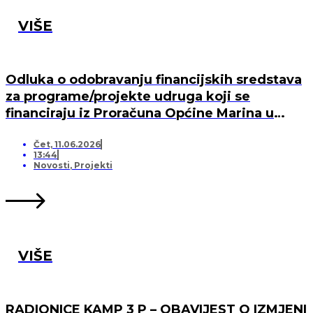
VIŠE
Odluka o odobravanju financijskih sredstava
za programe/projekte udruga koji se
financiraju iz Proračuna Općine Marina u
2026. godini
Čet, 11.06.2026
13:44
Novosti
,
Projekti
VIŠE
RADIONICE KAMP 3 P – OBAVIJEST O IZMJENI