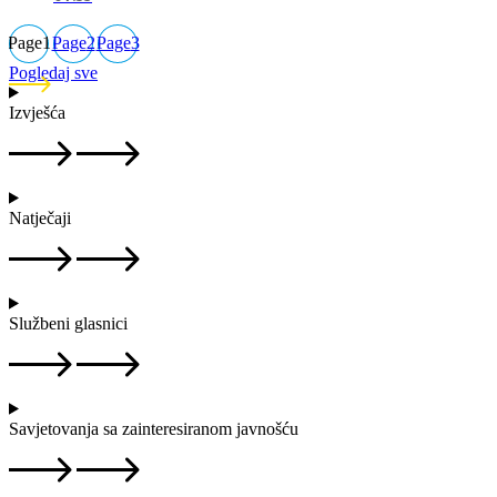
Page
1
Page
2
Page
3
Pogledaj sve
Izvješća
Natječaji
Službeni glasnici
Savjetovanja sa zainteresiranom javnošću