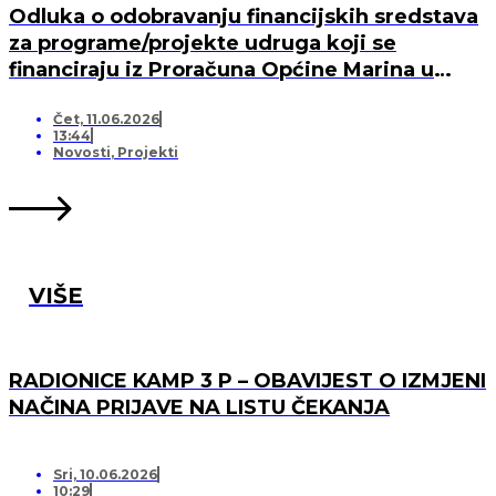
Odluka o odobravanju financijskih sredstava
za programe/projekte udruga koji se
financiraju iz Proračuna Općine Marina u
2026. godini
Čet, 11.06.2026
13:44
Novosti
,
Projekti
VIŠE
RADIONICE KAMP 3 P – OBAVIJEST O IZMJENI
NAČINA PRIJAVE NA LISTU ČEKANJA
Sri, 10.06.2026
10:29