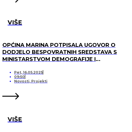
VIŠE
OPĆINA MARINA POTPISALA UGOVOR O
DODJELO BESPOVRATNIH SREDSTAVA S
MINISTARSTVOM DEMOGRAFIJE I
USELJENIŠTVA ZA PROJEKT UREĐENJA I
OPREMANJA DJEČJEG IGRALIŠTA U DV
Pet, 16.05.2025
09:50
MARINA, PO „KRIJESNICA“U POZORCU
Novosti
,
Projekti
VIŠE