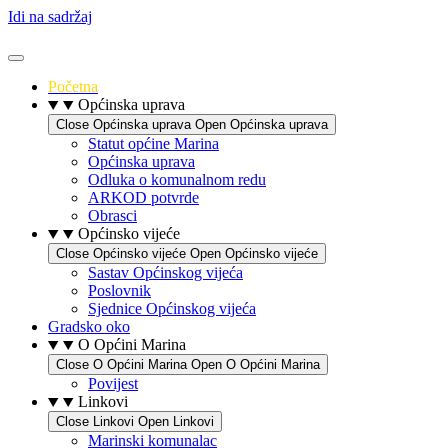
Idi na sadržaj
Početna
Općinska uprava
Close Općinska uprava
Open Općinska uprava
Statut općine Marina
Općinska uprava
Odluka o komunalnom redu
ARKOD potvrde
Obrasci
Općinsko vijeće
Close Općinsko vijeće
Open Općinsko vijeće
Sastav Općinskog vijeća
Poslovnik
Sjednice Općinskog vijeća
Gradsko oko
O Općini Marina
Close O Općini Marina
Open O Općini Marina
Povijest
Linkovi
Close Linkovi
Open Linkovi
Marinski komunalac