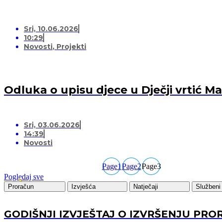
Sri, 10.06.2026
10:29
Novosti
,
Projekti
Odluka o upisu djece u Dječji vrtić 
Sri, 03.06.2026
14:39
Novosti
Page
1
Page
2
Page
3
Pogledaj sve
Proračun
Izvješća
Natječaji
Službeni 
GODIŠNJI IZVJEŠTAJ O IZVRŠENJU PRO