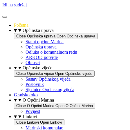
Idi na sadržaj
Početna
Općinska uprava
Close Općinska uprava
Open Općinska uprava
Statut općine Marina
Općinska uprava
Odluka o komunalnom redu
ARKOD potvrde
Obrasci
Općinsko vijeće
Close Općinsko vijeće
Open Općinsko vijeće
Sastav Općinskog vijeća
Poslovnik
Sjednice Općinskog vijeća
Gradsko oko
O Općini Marina
Close O Općini Marina
Open O Općini Marina
Povijest
Linkovi
Close Linkovi
Open Linkovi
Marinski komunalac