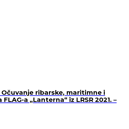
 Očuvanje ribarske, maritimne i
a FLAG-a „Lanterna“ iz LRSR 2021. –