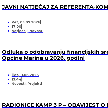
JAVNI NATJEČAJ ZA REFERENTA-K
Pet, 03.07.2026
17:00
Natječaji
,
Novosti
Odluka o odobravanju financijskih sr
Općine Marina u 2026. godini
Čet, 11.06.2026
13:44
Novosti
,
Projekti
RADIONICE KAMP 3 P – OBAVIJEST O