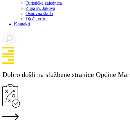
Turistička zajednica
Župa sv. Jakova
Osnovna škola
Dječji vrtić
Kontakti
Dobro došli na službene stranice Općine Mar